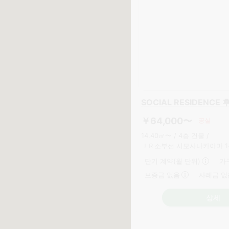
SOCIAL RESIDENC
￥62,000〜
공실예정
10.00㎡〜 /
8층 건물 /
게이세이 본선 오니고에 2분
단기 계약(월 단위)
가
보증금 없음
사례금 없
상세