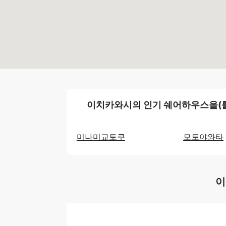
이치카와시의 인기 쉐어하우스을(를
미나미교토쿠
모토야와타
이