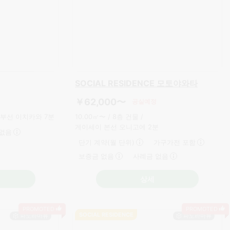
 나리타 (야치요)
그랑 이치카와
￥66,000〜
공실예정
11.70㎡〜 /
3층 건물 /
ＪＲ소부선 이치카와 7분
 13분
가구가전 포함
보증금 없음
구가전 포함
사례금 없음
음
상세
PROMOTED
PROMOTED
SOCIAL RESIDENCE