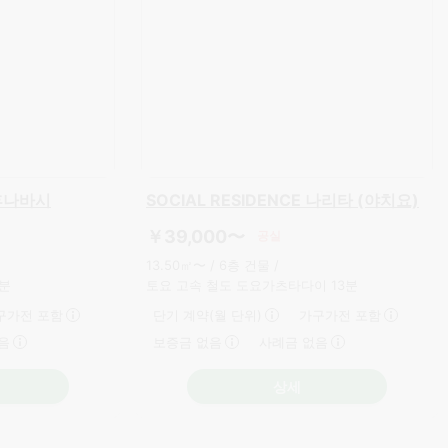
E 모토야와타
그랑 미나미 교토쿠
￥63,000〜
공실
10.00㎡〜 /
4층 건물 /
도쿄메트로 토자이선 미나미교토쿠 9분
구가전 포함
단기 계약(월 단위)
가구가전 포함
음
보증금 없음
사례금 없음
상세