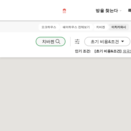
방을 찾는다
오크하우스
오크하우스
쉐어하우스 전체보기
쉐어하우스 전체보기
치바켄
치바켄
이치카와시
이치카와시
치바켄
초기 비용&조건
인기 조건:
[초기 비용&조건]
외국