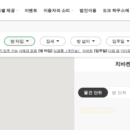
특별 제공
이벤트
이용자의 소리
법인이용
오크 하우스에
방 타입
집세
방 넓이
입주일
인 입주 가능
사례금 없음
[방 타입]
싱글룸（개인실）
아파트
[입주일]
다음 달
다다음
치바켄
물건 단위
방 단위
SOCIAL RESIDENCE