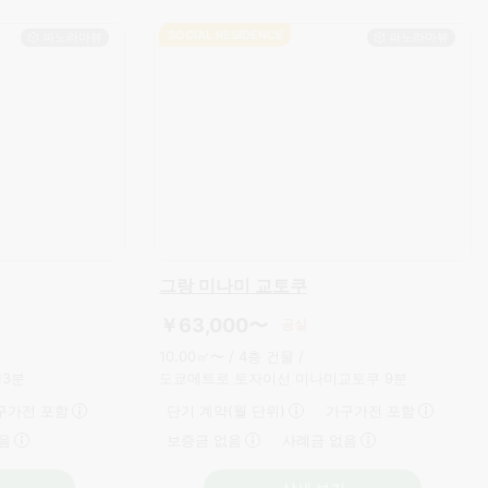
SOCIAL RESIDENCE
그랑 미나미 교토쿠
￥63,000〜
공실
10.00㎡〜 /
4층 건물 /
13분
도쿄메트로 토자이선 미나미교토쿠 9분
구가전 포함
단기 계약(월 단위)
가구가전 포함
음
보증금 없음
사례금 없음