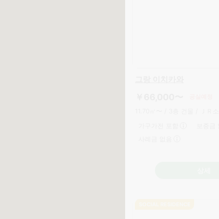
SOCIAL RESIDENCE
￥39,000〜
공실
13.50㎡〜 /
6층 건물 /
토요 고속 철도 도요가츠타다이
단기 계약(월 단위)
가
보증금 없음
사례금 없
상세
SOCIAL RESIDENCE