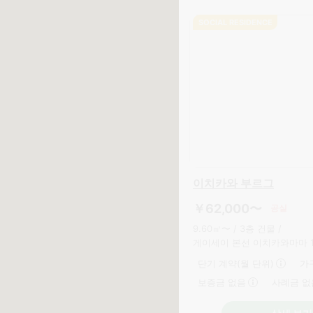
SOCIAL RESIDENCE
이치카와 부르그
￥62,000〜
공실
9.60㎡〜 /
3층 건물 /
게이세이 본선 이치카와마마 
단기 계약(월 단위)
가
보증금 없음
사례금 없