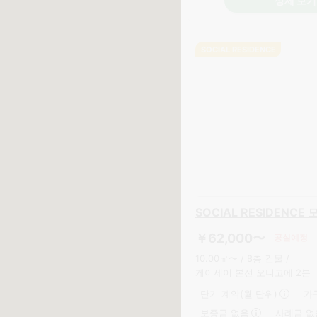
상세 보기
SOCIAL RESIDENCE
SOCIAL RESIDENC
￥62,000〜
공실예정
10.00㎡〜 /
8층 건물 /
게이세이 본선 오니고에 2분
단기 계약(월 단위)
가
보증금 없음
사례금 없