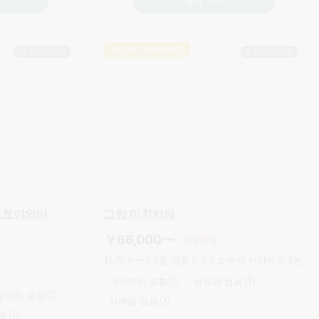
상세 보기
SOCIAL RESIDENCE
E 모토야와타
그랑 이치카와
￥66,000〜
공실예정
11.70㎡〜 /
3층 건물 /
ＪＲ소부선 이치카와 7분
가구가전 포함
보증금 없음
구가전 포함
사례금 없음
음