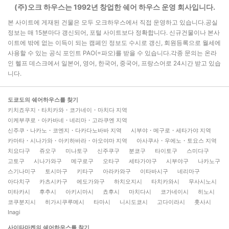
(주)오크 하우스는 1992년 창업한 쉐어 하우스 운영 회사입니다.
본 사이트에 게재된 건물은 모두 오크하우스에서 직접 운영하고 있습니다.공실
정보는 매 15분마다 갱신되어, 포털 사이트보다 정확합니다. 신규건물이나 본사
이트에 밖에 없는 이득이 되는 캠페인 정보도 수시로 갱신, 회원등록으로 월세에
사용할 수 있는 공식 포인트 PAO(=파오)를 받을 수 있습니다.각종 문의는 온라
인 헬프 데스크에서 일본어, 영어, 한국어, 중국어, 프랑스어로 24시간 받고 있습
니다.
도쿄도의 쉐어하우스를 찾기
키치죠우지・타치카와・코가네이・마치다 지역
이케부쿠로・아카바네・네리마・고라쿠엔 지역
신주쿠・나카노・코엔지・다카다노바바 지역
시부야・메구로・세타가야 지역
카마타・시나가와・아키하바라・아오야마 지역
아사쿠사・우에노・토요스 지역
치요다구
쥬오구
미나토구
신주쿠구
분쿄구
타이토구
스미다구
고토구
시나가와구
메구로구
오타구
세타가야구
시부야구
나카노구
스기나미구
토시마구
키타구
아라카와구
이타바시구
네리마구
아다치구
카츠시카구
에도가와구
하치오지시
타치카와시
무사시노시
미타카시
후추시
아키시마시
쵸후시
마치다시
코가네이시
히노시
코쿠분지시
히가시쿠루메시
타마시
니시도쿄시
고다이라시
훗사시
Inagi
사이타마켄의 쉐어하우스를 찾기