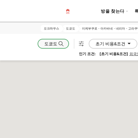
방을 찾는다
오크하우스
오크하우스
도쿄도
도쿄도
이케부쿠로・아카바네・네리마・고라쿠
이케부쿠로・아카바네・네리마・고라쿠
도쿄도
초기 비용&조건
인기 조건:
[초기 비용&조건]
외국