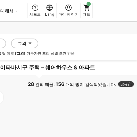
 대해서
서포트
Lang
마이 페이지
카트
그외
 달 이후
[그외]
가구가전 포함
성별 조건 없음
이타바시구 주택 – 쉐어하우스 & 아파트
28
156
건의 매물,
개의 방이 검색되었습니다.
공유
PROMOTED
PROMOTED
SHAREHOUSE