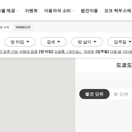
특별 제공
이벤트
이용자의 소리
법인이용
오크 하우스에
엔 지역
엔 지역
이타바시구
이타바시구
방 타입
집세
방 넓이
입주일
인 입주 가능
사례금 없음
[방 타입]
싱글룸（개인실）
아파트
[입주일]
다음 달
다다음
도쿄도
물건 단위
방 단위
SOCIAL RESIDENCE