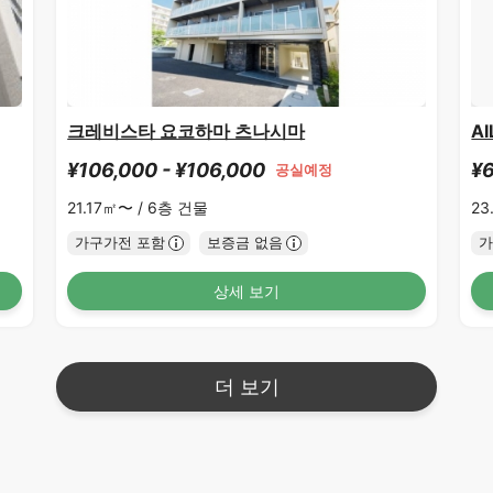
크레비스타 요코하마 츠나시마
A
¥106,000 - ¥106,000
¥6
공실예정
21.17㎡〜 /
6층 건물
23
가구가전 포함
보증금 없음
가
상세 보기
더 보기