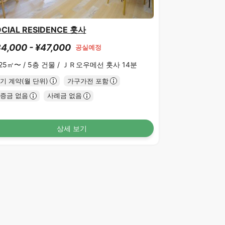
OCIAL RESIDENCE 훗사
4,000 - ¥47,000
공실예정
.25㎡〜 /
5층 건물 /
ＪＲ오우메선 훗사 14분
기 계약(월 단위)
가구가전 포함
증금 없음
사례금 없음
상세 보기