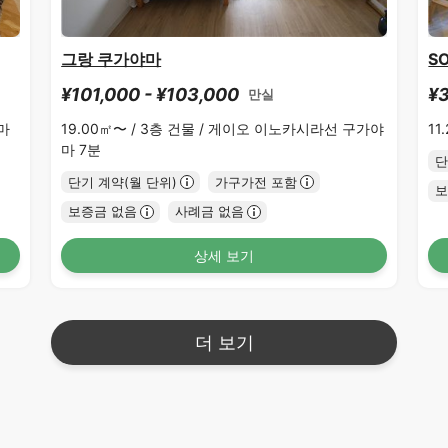
그랑 쿠가야마
S
¥101,000 - ¥103,000
¥3
만실
마
19.00㎡〜 /
3층 건물 /
게이오 이노카시라선 구가야
11
마 7분
단
단기 계약(월 단위)
가구가전 포함
보
보증금 없음
사례금 없음
상세 보기
더 보기