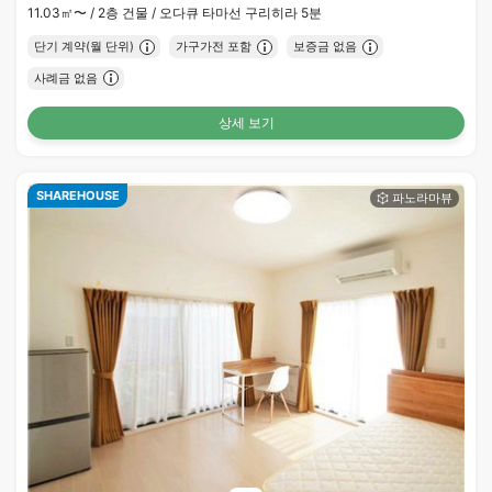
11.03㎡〜 /
2층 건물 /
오다큐 타마선 구리히라 5분
단기 계약(월 단위)
가구가전 포함
보증금 없음
사례금 없음
상세 보기
SHAREHOUSE