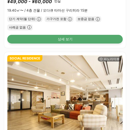
¥49,000 - ¥60,000
만실
19.40㎡〜 /
4층 건물 /
오다큐 타마선 구리히라 15분
단기 계약(월 단위)
가구가전 포함
보증금 없음
사례금 없음
상세 보기
SOCIAL RESIDENCE