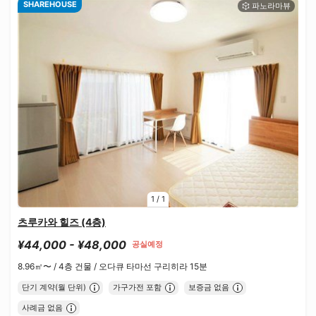
SHAREHOUSE
1
/
1
츠루카와 힐즈 (4층)
¥44,000 - ¥48,000
공실예정
8.96㎡〜 /
4층 건물 /
오다큐 타마선 구리히라 15분
단기 계약(월 단위)
가구가전 포함
보증금 없음
사례금 없음