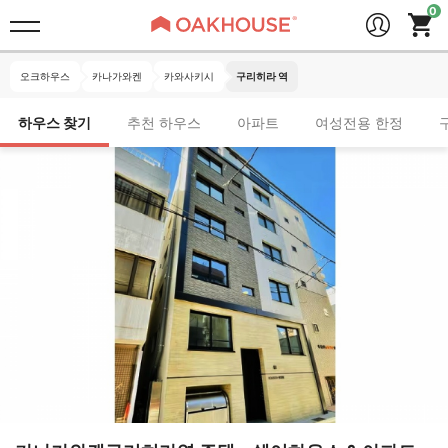
오크하우스
카나가와켄
카와사키시
구리히라 역
하우스 찾기
추천 하우스
아파트
여성전용 한정