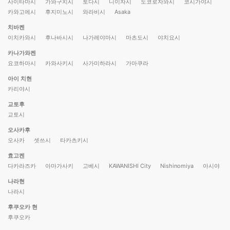
사이타마시
가와구치시
토다시
니이자시
도코로자와시
코시가야시
카와고에시
후지미노시
와라비시
Asaka
치바켄
이치카와시
후나바시시
나가레야마시
마츠도시
야치요시
카나가와켄
요코하마시
카와사키시
사가미하라시
가마쿠라
아이 치현
카리야시
교토후
교토시
오사카후
오사카
셋쓰시
타카츠키시
효고켄
다카라즈카
아마가사키
고베시
KAWANISHI City
Nishinomiya
아시야
나라현
나라시
후쿠오카 현
후쿠오카