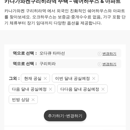
카나가와켄구리히라역 주택 – 쉐어하우스 & 아파트
카나가와켄 구리히라역 에서 외국인 친화적인 쉐어하우스와 아파트
를 찾아보세요. 오크하우스는 보증금·중개수수료 없음, 가구 포함 단
기 체류부터 장기 임대까지 다양한 옵션을 제공합니다.
역으로 선택：
오다큐 타마선
변경하기
역으로 선택：
구리히라
변경하기
그외：
현재 공실
이번 달내 공실예정
다음 달내 공실예정
다다음 달내 공실예정
빈방 상담
추가하기･변경하기