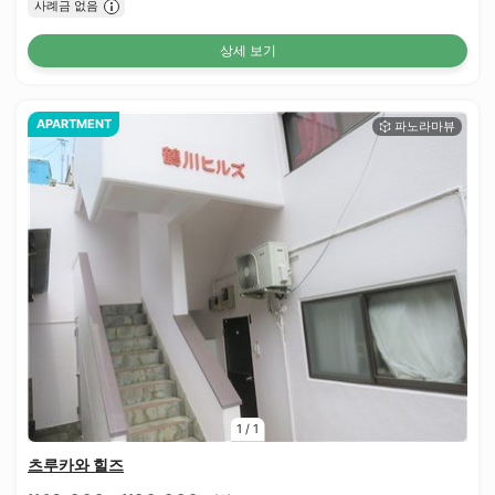
사례금 없음
상세 보기
APARTMENT
1
/
1
츠루카와 힐즈