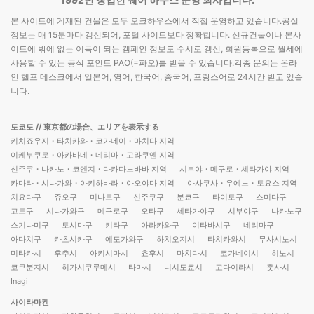
본 사이트에 게재된 건물은 모두 오크하우스에서 직접 운영하고 있습니다.공실
정보는 매 15분마다 갱신되어, 포털 사이트보다 정확합니다. 신규건물이나 본사
이트에 밖에 없는 이득이 되는 캠페인 정보도 수시로 갱신, 회원등록으로 월세에
사용할 수 있는 공식 포인트 PAO(=파오)를 받을 수 있습니다.각종 문의는 온라
인 헬프 데스크에서 일본어, 영어, 한국어, 중국어, 프랑스어로 24시간 받고 있습
니다.
도쿄도
// 東京都の場合、エリアを表示する
키치죠우지・타치카와・코가네이・마치다 지역
이케부쿠로・아카바네・네리마・고라쿠엔 지역
신주쿠・나카노・코엔지・다카다노바바 지역
시부야・메구로・세타가야 지역
카마타・시나가와・아키하바라・아오야마 지역
아사쿠사・우에노・토요스 지역
치요다구
쥬오구
미나토구
신주쿠구
분쿄구
타이토구
스미다구
고토구
시나가와구
메구로구
오타구
세타가야구
시부야구
나카노구
스기나미구
토시마구
키타구
아라카와구
이타바시구
네리마구
아다치구
카츠시카구
에도가와구
하치오지시
타치카와시
무사시노시
미타카시
후추시
아키시마시
쵸후시
마치다시
코가네이시
히노시
코쿠분지시
히가시쿠루메시
타마시
니시도쿄시
고다이라시
훗사시
Inagi
사이타마켄