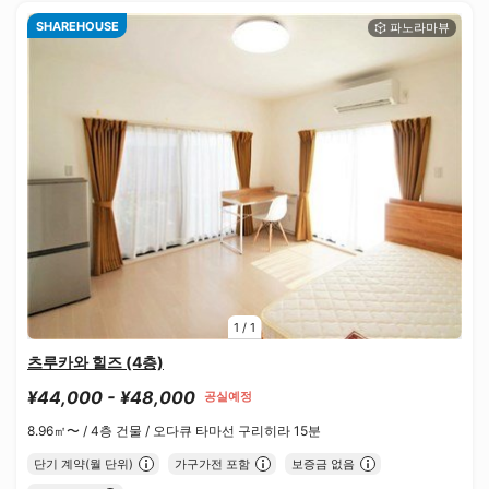
SHAREHOUSE
1
/
1
츠루카와 힐즈 (4층)
¥44,000 - ¥48,000
공실예정
8.96㎡〜 /
4층 건물 /
오다큐 타마선 구리히라 15분
단기 계약(월 단위)
가구가전 포함
보증금 없음