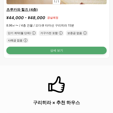
1
/
1
츠루카와 힐즈 (4층)
¥44,000 - ¥48,000
공실예정
8.96㎡〜 /
4층 건물 /
오다큐 타마선 구리히라 15분
단기 계약(월 단위)
가구가전 포함
보증금 없음
사례금 없음
상세 보기
구리히라 × 추천 하우스