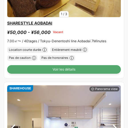
1
/
3
SHARESTYLE AOBADAI
¥50,000 - ¥56,000
Vacant
7.00㎡〜 /
4Etages /
Tokyu-Denentoshi line Aobadai 7Minutes
Location courte durée
Entièrement meublé
Pas de caution
Pas de honoraires
Voir les détails
SHAREHOUSE