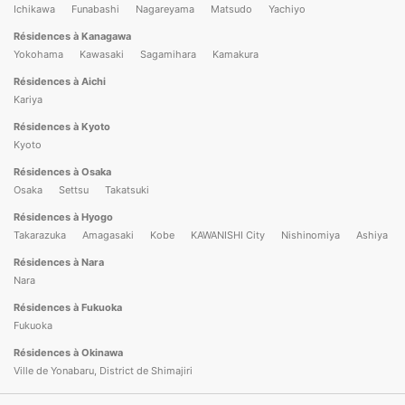
Ichikawa
Funabashi
Nagareyama
Matsudo
Yachiyo
Résidences à Kanagawa
Yokohama
Kawasaki
Sagamihara
Kamakura
Résidences à Aichi
Kariya
Résidences à Kyoto
Kyoto
Résidences à Osaka
Osaka
Settsu
Takatsuki
Résidences à Hyogo
Takarazuka
Amagasaki
Kobe
KAWANISHI City
Nishinomiya
Ashiya
Résidences à Nara
Nara
Résidences à Fukuoka
Fukuoka
Résidences à Okinawa
Ville de Yonabaru, District de Shimajiri