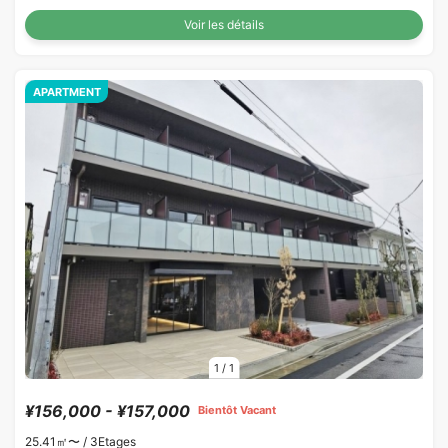
Voir les détails
APARTMENT
1
/
1
¥156,000 - ¥157,000
Bientôt Vacant
25.41㎡〜 /
3Etages