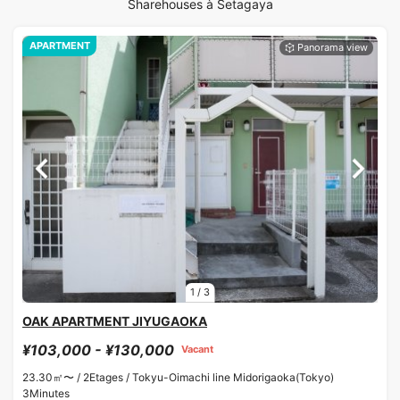
Sharehouses à Setagaya
APARTMENT
1
/
3
OAK APARTMENT JIYUGAOKA
¥103,000 - ¥130,000
Vacant
23.30㎡〜 /
2Etages /
Tokyu-Oimachi line Midorigaoka(Tokyo)
3Minutes