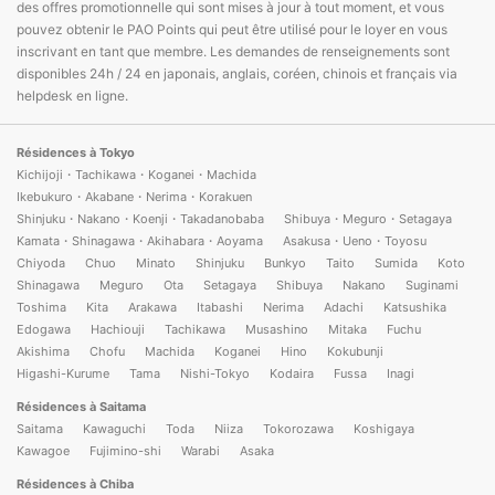
des offres promotionnelle qui sont mises à jour à tout moment, et vous
pouvez obtenir le PAO Points qui peut être utilisé pour le loyer en vous
inscrivant en tant que membre. Les demandes de renseignements sont
disponibles 24h / 24 en japonais, anglais, coréen, chinois et français via
helpdesk en ligne.
Résidences à Tokyo
Kichijoji・Tachikawa・Koganei・Machida
Ikebukuro・Akabane・Nerima・Korakuen
Shinjuku・Nakano・Koenji・Takadanobaba
Shibuya・Meguro・Setagaya
Kamata・Shinagawa・Akihabara・Aoyama
Asakusa・Ueno・Toyosu
Chiyoda
Chuo
Minato
Shinjuku
Bunkyo
Taito
Sumida
Koto
Shinagawa
Meguro
Ota
Setagaya
Shibuya
Nakano
Suginami
Toshima
Kita
Arakawa
Itabashi
Nerima
Adachi
Katsushika
Edogawa
Hachiouji
Tachikawa
Musashino
Mitaka
Fuchu
Akishima
Chofu
Machida
Koganei
Hino
Kokubunji
Higashi-Kurume
Tama
Nishi-Tokyo
Kodaira
Fussa
Inagi
Résidences à Saitama
Saitama
Kawaguchi
Toda
Niiza
Tokorozawa
Koshigaya
Kawagoe
Fujimino-shi
Warabi
Asaka
Résidences à Chiba