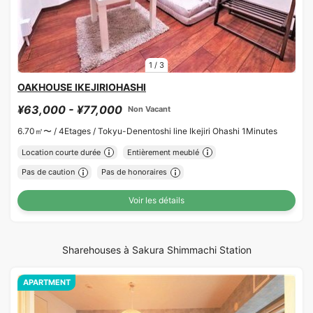
1
/
3
OAKHOUSE IKEJIRIOHASHI
¥63,000 - ¥77,000
Non Vacant
6.70㎡〜 /
4Etages /
Tokyu-Denentoshi line Ikejiri Ohashi 1Minutes
Location courte durée
Entièrement meublé
Pas de caution
Pas de honoraires
Voir les détails
Sharehouses à Sakura Shimmachi Station
APARTMENT