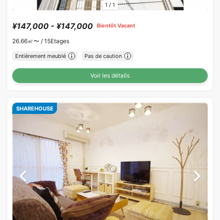
1
/
1
¥147,000 - ¥147,000
Bientôt Vacant
26.66㎡〜 /
15Etages
Entièrement meublé
Pas de caution
Voir les détails
SHAREHOUSE