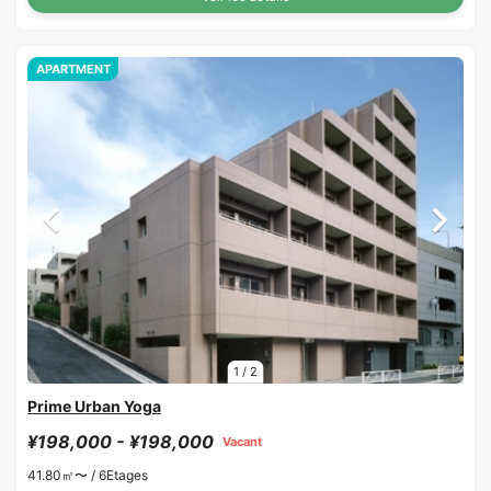
APARTMENT
1
/
2
Prime Urban Yoga
¥198,000 - ¥198,000
Vacant
41.80㎡〜 /
6Etages