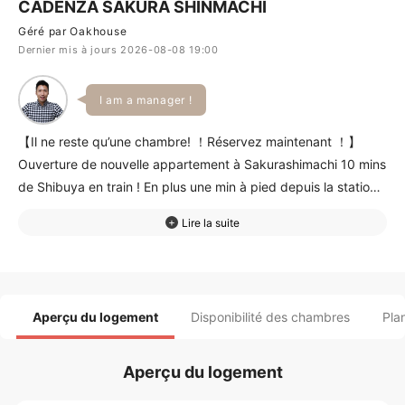
CADENZA SAKURA SHINMACHI
Géré par Oakhouse
Dernier mis à jours 2026-08-08 19:00
I am a manager !
【Il ne reste qu’une chambre! ！Réservez maintenant ！】
Ouverture de nouvelle appartement à Sakurashimachi 10 mins
de Shibuya en train ! En plus une min à pied depuis la station !
Plein de restos et de magasins etc C’est une chambre avec la
mezzanine de deux étages qui a un canapé au RC et a un
espace pour le lit. Profitez bien de la vie d’ici !
Aperçu du logement
Disponibilité des chambres
Pla
Aperçu du logement