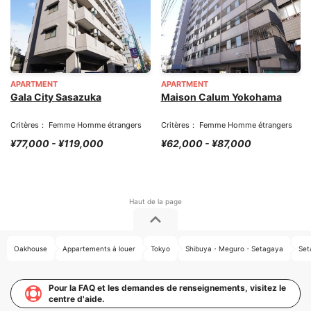
APARTMENT
APARTMENT
Gala City Sasazuka
Maison Calum Yokohama
Critères： Femme Homme étrangers
Critères： Femme Homme étrangers
¥77,000 - ¥119,000
¥62,000 - ¥87,000
Oakhouse
Appartements à louer
Tokyo
Shibuya・Meguro・Setagaya
Set
Pour la FAQ et les demandes de renseignements, visitez le
centre d'aide.