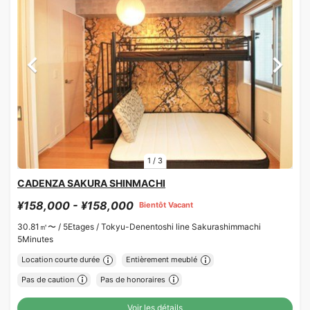
1
/
3
CADENZA SAKURA SHINMACHI
¥158,000 - ¥158,000
Bientôt Vacant
30.81㎡〜 /
5Etages /
Tokyu-Denentoshi line Sakurashimmachi
5Minutes
Location courte durée
Entièrement meublé
Pas de caution
Pas de honoraires
Voir les détails