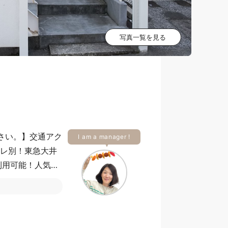
写真一覧を見る
下さい。】交通アク
I am a manager !
イレ別！東急大井
利用可能！人気エ
！周辺にはスー
で落ち着いた暮