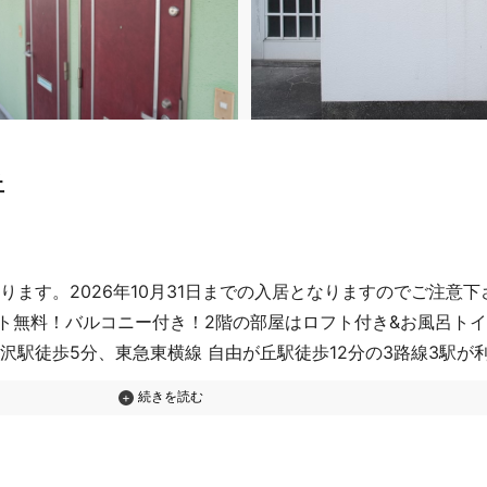
丘
となります。2026年10月31日までの入居となりますのでご注意
ト無料！バルコニー付き！2階の部屋はロフト付き&お風呂ト
奥沢駅徒歩5分、東急東横線 自由が丘駅徒歩12分の3路線3駅が
場スポットやお洒落なカフェ、お店の開拓はいかがでしょうか
院、フィットネスジムなど生活に便利で住みやすい街です！都心
活を求めている方必見