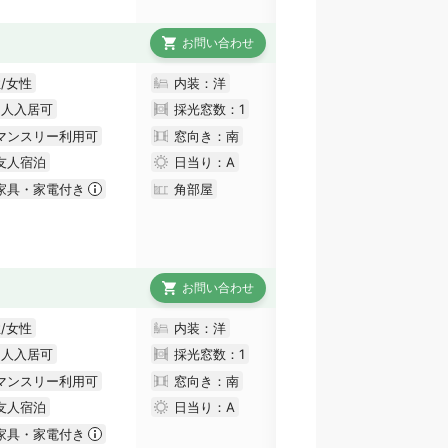
お問い合わせ
/女性
内装：洋
国人入居可
採光窓数：
1
マンスリー利用可
窓向き：南
友人宿泊
日当り：
A
家具・家電付き
角部屋
お問い合わせ
/女性
内装：洋
国人入居可
採光窓数：
1
マンスリー利用可
窓向き：南
友人宿泊
日当り：
A
家具・家電付き