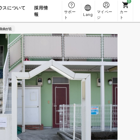
ウスについて
採用情
サポー
マイペー
カー
報
Lang
ト
ジ
ト
自由が丘