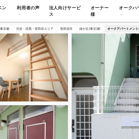
ベン
利用者の声
法人向けサービ
オーナー
オークハ
ス
様
東京都
渋谷・目黒・世田谷エリア
世田谷区
緑が丘(東京)駅
オークアパートメント