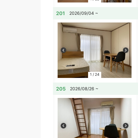
201
2026/09/04 ~
1
/
24
205
2026/08/26 ~