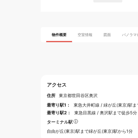
物件概要
空室情報
図面
パノラマ
アクセス
住所
東京都
世田谷区
奥沢
最寄り駅1：
東急大井町線
/
緑が丘(東京)駅
ま
最寄り駅2：
東急目黒線
/
奥沢駅
まで徒歩5分
ターミナル駅
自由が丘(東京)
駅まで緑が丘(東京)駅から1分