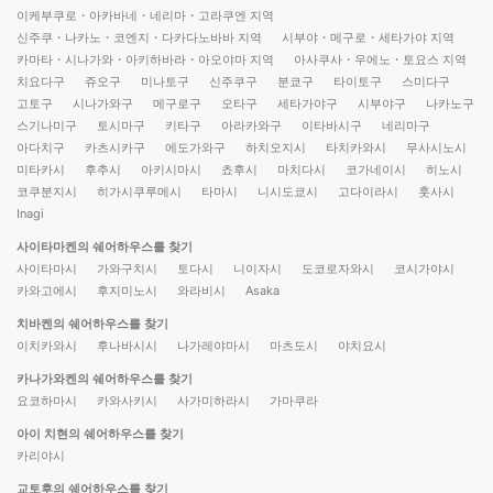
이케부쿠로・아카바네・네리마・고라쿠엔 지역
신주쿠・나카노・코엔지・다카다노바바 지역
시부야・메구로・세타가야 지역
카마타・시나가와・아키하바라・아오야마 지역
아사쿠사・우에노・토요스 지역
치요다구
쥬오구
미나토구
신주쿠구
분쿄구
타이토구
스미다구
고토구
시나가와구
메구로구
오타구
세타가야구
시부야구
나카노구
스기나미구
토시마구
키타구
아라카와구
이타바시구
네리마구
아다치구
카츠시카구
에도가와구
하치오지시
타치카와시
무사시노시
미타카시
후추시
아키시마시
쵸후시
마치다시
코가네이시
히노시
코쿠분지시
히가시쿠루메시
타마시
니시도쿄시
고다이라시
훗사시
Inagi
사이타마켄의 쉐어하우스를 찾기
사이타마시
가와구치시
토다시
니이자시
도코로자와시
코시가야시
카와고에시
후지미노시
와라비시
Asaka
치바켄의 쉐어하우스를 찾기
이치카와시
후나바시시
나가레야마시
마츠도시
야치요시
카나가와켄의 쉐어하우스를 찾기
요코하마시
카와사키시
사가미하라시
가마쿠라
아이 치현의 쉐어하우스를 찾기
카리야시
교토후의 쉐어하우스를 찾기