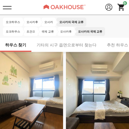
오크하우스
오사카후
오사카
오사카의 국제 교류
오크하우스
조건으
국제 교류
오사카후
오사카의 국제 교류
하우스 찾기
기타의 시구 읍면으로부터 찾는다
추천 하우스