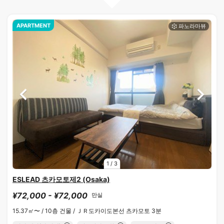
APARTMENT
1
/
3
ESLEAD 츠카모토제2 (Osaka)
¥72,000 - ¥72,000
만실
15.37㎡〜 /
10층 건물 /
ＪＲ도카이도본선 츠카모토 3분