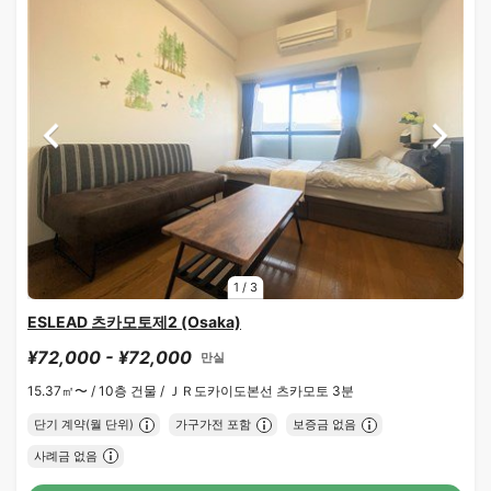
1
/
3
ESLEAD 츠카모토제2 (Osaka)
¥72,000 - ¥72,000
만실
15.37㎡〜 /
10층 건물 /
ＪＲ도카이도본선 츠카모토 3분
단기 계약(월 단위)
가구가전 포함
보증금 없음
사례금 없음