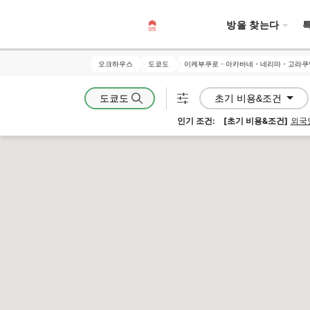
방을 찾는다
오크하우스
오크하우스
도쿄도
도쿄도
이케부쿠로・아카바네・네리마・고라쿠
이케부쿠로・아카바네・네리마・고라쿠
도쿄도
초기 비용&조건
인기 조건:
[초기 비용&조건]
외국