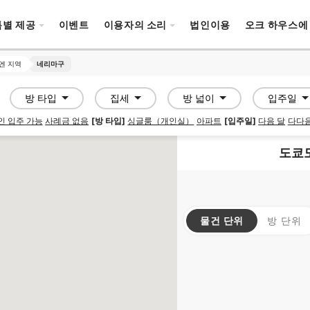
특별 제공
이벤트
이용자의 소리
법인이용
오크 하우스에
엔 지역
엔 지역
네리마구
네리마구
방 타입
집세
방 넓이
입주일
인 입주 가능
사례금 없음
[방 타입]
싱글룸（개인실）
아파트
[입주일]
다음 달
다다음
도쿄도
물건 단위
방 단위
SOCIAL RESIDENCE