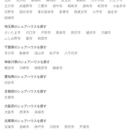
北区
荒川区
板橋区
練馬区
足立区
葛飾区
江戸川区
八王子市
立川市
武蔵野市
三鷹市
府中市
昭島市
調布市
町田市
小金井市
日野市
国分寺市
東久留米市
多摩市
西東京市
小平市
福生市
稲城市
埼玉県のシェアハウスを探す
さいたま市
川口市
戸田市
新座市
所沢市
越谷市
川越市
ふじみ野市
蕨市
朝霞市
千葉県のシェアハウスを探す
市川市
船橋市
流山市
松戸市
八千代市
神奈川県のシェアハウスを探す
横浜市
川崎市
相模原市
鎌倉市
愛知県のシェアハウスを探す
刈谷市
京都府のシェアハウスを探す
京都市
大阪府のシェアハウスを探す
大阪市
摂津市
高槻市
兵庫県のシェアハウスを探す
宝塚市
尼崎市
神戸市
川西市
西宮市
芦屋市