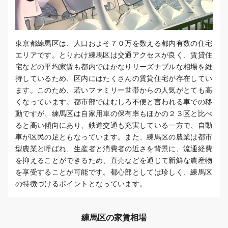
東京都練馬区は、人口およそ７０万を数える都内有数の住宅
エリアです。とりわけ練馬区は交通アクセスが良く、賃貸住
宅などの平均家賃も都内ではかなりリーズナブルな相場を維
持しているため、区内にはたくさんの賃貸住宅が存在してい
ます。このため、若いファミリー世帯からの人気がとても高
くなっています。都市部ではむしろ不便と言われる車での移
動ですが、練馬区は自家用車の保有率もほかの２３区と比べ
ると高い傾向にあり、鉄道交通も充実している一方で、自動
車が区民の足ともなっています。また、練馬区の農業は都市
型農業と呼ばれ、生産者と消費者の近さを背景に、流通経費
を抑えることができるため、直売などを通じて新鮮な農産物
を享受することが可能です。都心部としては珍しく、練馬区
の特徴づけるポイントとなっています。
練馬区の家賃相場