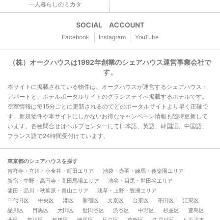
一人暮らしのミカタ
SOCIAL ACCOUNT
Facebook
Instagram
YouTube
（株）オークハウスは1992年創業のシェアハウス運営事業会社で
す。
本サイトに掲載されている物件は、オークハウスが運営するシェアハウス・
アパートと、ホテルポータルサイトのグランステイへ掲載するホテルです。
空室情報は毎15分ごとに更新されるのでどのポータルサイトより早く正確で
す。新規物件や本サイトにしかないお得なキャンペーン情報も随時更新して
います。各種問合せはヘルプセンターにて日本語、英語、韓国語、中国語、
フランス語で24時間受付けています。
東京都のシェアハウスを探す
吉祥寺・立川・小金井・町田エリア
池袋・赤羽・練馬・後楽園エリア
新宿・中野・高円寺・高田馬場エリア
渋谷・目黒・世田谷エリア
蒲田・品川・秋葉原・青山エリア
浅草・上野・豊洲エリア
千代田区
中央区
港区
新宿区
文京区
台東区
墨田区
江東区
品川区
目黒区
大田区
世田谷区
渋谷区
中野区
杉並区
豊島区