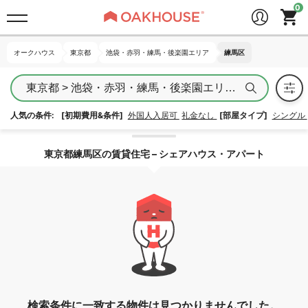
オークハウス
オークハウス
東京都
東京都
池袋・赤羽・練馬・後楽園エリア
池袋・赤羽・練馬・後楽園エリア
練馬区
練馬区
東京都 > 池袋・赤羽・練馬・後楽園エリア > 練馬区
人気の条件:
[初期費用&条件]
外国人入居可
礼金なし
[部屋タイプ]
シングル
エリア指定を解除する
東京都練馬区の賃貸住宅 – シェアハウス・アパート
検索条件に一致する物件は見つかりませんでした。