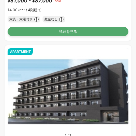
¥81,000 - ¥87,000
空室
14.00㎡〜 /
4階建て
家具・家電付き
敷金なし
詳細を見る
APARTMENT
1
/
1