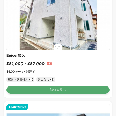
1
/
1
Epicer柴又
¥81,000 - ¥87,000
空室
14.00㎡〜 /
4階建て
家具・家電付き
敷金なし
詳細を見る
APARTMENT