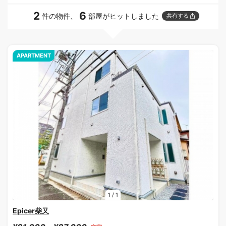
2
6
件の物件、
部屋がヒットしました
共有する
APARTMENT
1
/
1
Epicer柴又