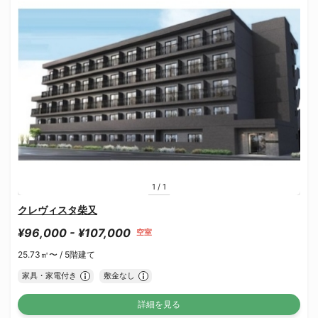
1
/
1
クレヴィスタ柴又
¥96,000 - ¥107,000
空室
25.73㎡〜 /
5階建て
家具・家電付き
敷金なし
詳細を見る