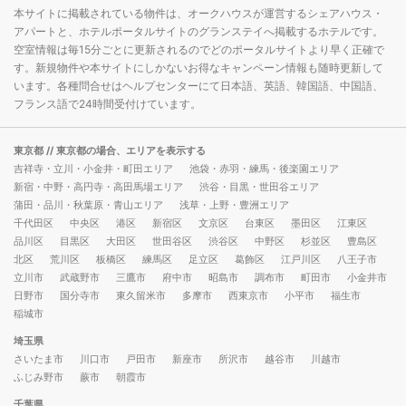
本サイトに掲載されている物件は、オークハウスが運営するシェアハウス・
アパートと、ホテルポータルサイトのグランステイへ掲載するホテルです。
空室情報は毎15分ごとに更新されるのでどのポータルサイトより早く正確で
す。新規物件や本サイトにしかないお得なキャンペーン情報も随時更新して
います。各種問合せはヘルプセンターにて日本語、英語、韓国語、中国語、
フランス語で24時間受付けています。
東京都
// 東京都の場合、エリアを表示する
吉祥寺・立川・小金井・町田エリア
池袋・赤羽・練馬・後楽園エリア
新宿・中野・高円寺・高田馬場エリア
渋谷・目黒・世田谷エリア
蒲田・品川・秋葉原・青山エリア
浅草・上野・豊洲エリア
千代田区
中央区
港区
新宿区
文京区
台東区
墨田区
江東区
品川区
目黒区
大田区
世田谷区
渋谷区
中野区
杉並区
豊島区
北区
荒川区
板橋区
練馬区
足立区
葛飾区
江戸川区
八王子市
立川市
武蔵野市
三鷹市
府中市
昭島市
調布市
町田市
小金井市
日野市
国分寺市
東久留米市
多摩市
西東京市
小平市
福生市
稲城市
埼玉県
さいたま市
川口市
戸田市
新座市
所沢市
越谷市
川越市
ふじみ野市
蕨市
朝霞市
千葉県