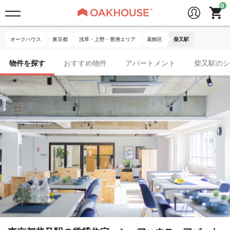
オークハウス
東京都
浅草・上野・豊洲エリア
葛飾区
柴又駅
物件を探す
おすすめ物件
アパートメント
柴又駅のシ