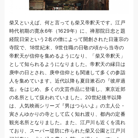
柴又といえば、何と言っても柴又帝釈天です。江戸
時代初期の寛永6年（1629年）に、禅那院日忠と題
経院日栄という2名の僧によって開創された日蓮宗の
寺院で、18世紀末、9世住職の日敬の頃から当寺の
帝釈天が信仰を集めるようになり、「柴又帝釈天」
として知られるようになりました。帝釈天の縁日は
庚申の日とされ、庚申信仰とも関連して多くの参詣
人を集めています。近代以降も夏目漱石の『彼岸過
迄』をはじめ、多くの文芸作品に登場し、東京近郊
の名所として扱われていました。20世紀後半以降
は、人気映画シリーズ『男はつらいよ』の主人公・
寅さんゆかりの寺として広く知れ渡り、都内の定番
観光名所となりました。また、江戸川も近くを流れ
ており、スーパー堤防に作られた柴又公園と江戸川