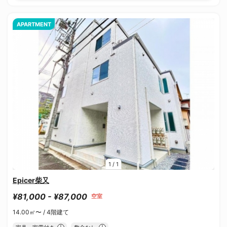
APARTMENT
1
/
1
Epicer柴又
¥81,000 - ¥87,000
空室
14.00㎡〜 /
4階建て