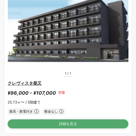
1
/
1
クレヴィスタ柴又
¥96,000 - ¥107,000
空室
25.73㎡〜 /
5階建て
家具・家電付き
敷金なし
詳細を見る