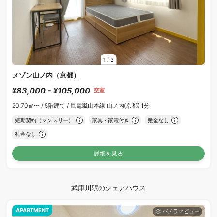
1
/
3
メゾン山ノ内（京都）
¥83,000 - ¥105,000
空室
20.70㎡〜 /
5階建て /
嵐電嵐山本線 山ノ内(京都) 1分
短期契約（マンスリー）
家具・家電付き
敷金なし
礼金なし
詳細を見る
武庫川駅のシェアハウス
APARTMENT