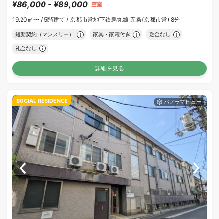
¥86,000 - ¥89,000
空室
19.20㎡〜 /
5階建て /
京都市営地下鉄烏丸線 五条(京都市営) 8分
短期契約（マンスリー）
家具・家電付き
敷金なし
礼金なし
詳細を見る
SOCIAL RESIDENCE