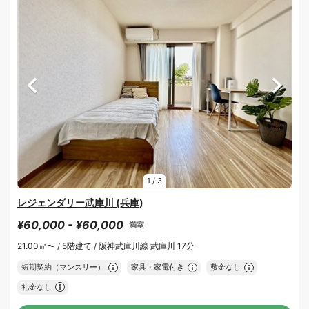
1
/
3
レジェンダリー武庫川 (兵庫)
¥60,000 - ¥60,000
満室
21.00㎡〜 /
5階建て /
阪神武庫川線 武庫川 17分
短期契約（マンスリー）
家具・家電付き
敷金なし
礼金なし