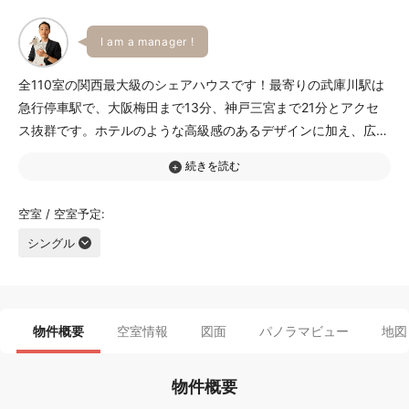
I am a manager !
全110室の関西最大級のシェアハウスです！最寄りの武庫川駅は
急行停車駅で、大阪梅田まで13分、神戸三宮まで21分とアクセ
ス抜群です。ホテルのような高級感のあるデザインに加え、広々
とした共用部と明るい廊下が魅力です。居室は家具家電、Wi-Fi
完備で、すぐに新生活をスタートできます。多国籍でフレンドリ
ーな入居者が集まり国際交流も盛ん！周辺にはスーパーやコンビ
空室 / 空室予定
ニ、病院など生活に便利な施設が揃っており、近くの武庫川では
シングル
ジョギングや散歩を楽しむことができます。関西で新しい仲間と
出会いながら、便利で快適なシェアハウスライフを始めたい方に
はピッタリです！
物件概要
空室情報
図面
パノラマビュー
地図
物件概要