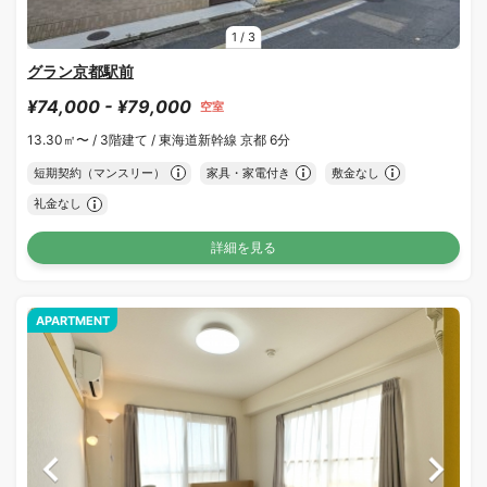
1
/
3
グラン京都駅前
¥74,000 - ¥79,000
空室
13.30㎡〜 /
3階建て /
東海道新幹線 京都 6分
短期契約（マンスリー）
家具・家電付き
敷金なし
礼金なし
詳細を見る
APARTMENT