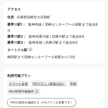
アクセス
住所
兵庫県
尼崎市
大庄西町
最寄り駅1：
阪神本線
/
尼崎センタープール前駅
まで徒歩8
分
最寄り駅2：
阪神武庫川線
/
武庫川駅
まで徒歩8分
最寄り駅3：
阪神本線
/
武庫川駅
まで徒歩8分
ターミナル駅
梅田
駅まで尼崎センタープール前駅から13分
利用可能プラン
スマート会員
FIXプラン（新規のみ）
学割
PAO利用可能物件
PAOの残高を確認する
（※ログインが必要です）