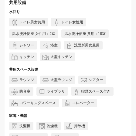
共用設備
水回り
トイレ男女共用
トイレ女性用
温水洗浄便座 女性用：2室
温水洗浄便座 共用：18室
シャワー
浴室
洗面所男女兼用
キッチン
大型キッチン
共用スペース設備
ラウンジ
大型ラウンジ
シアター
防音室
ライブラリ
喫煙スペース付き
コワーキングスペース
エレベーター
家電・機器
洗濯機
乾燥機
掃除機