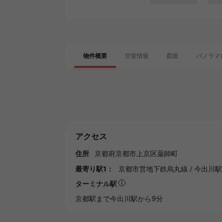
物件概要
空室情報
図面
パノラマ
アクセス
住所
京都府
京都市
上京区薬師町
最寄り駅1：
京都市営地下鉄烏丸線
/
今出川駅
ターミナル駅
京都
駅まで今出川駅から9分