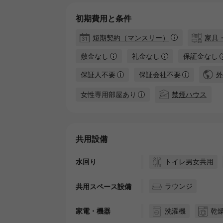
初期費用と条件
短期契約（マンスリー）
家具
敷金なし
礼金なし
保証金なし
保証人不要
保証会社不要
外
女性専用部屋あり
禁煙ハウス
共用設備
トイレ男女共用
水回り
ラウンジ
共用スペース設備
洗濯機
乾
家電・機器