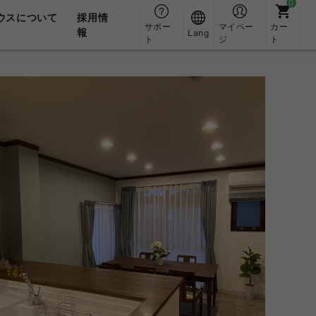
ウスについて
採用情
サポー
マイペー
カー
報
Lang
ト
ジ
ト