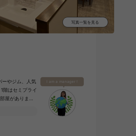
写真一覧を見る
パーやジム、人気
I am a manager !
1階はセミプライ
お部屋がありま