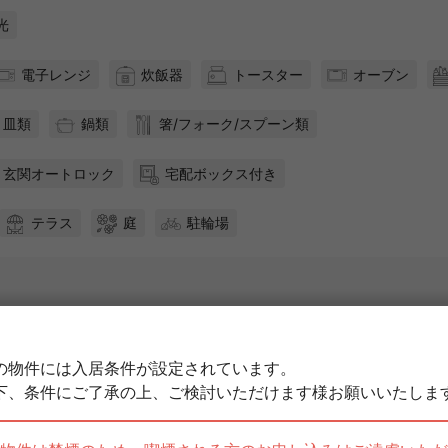
光
電子レンジ
炊飯器
トースター
オーブン
皿類
鍋類
箸/フォーク/スプーン類
玄関オートロック
宅配ボックス付き
テラス
庭
駐輪場
空室情報