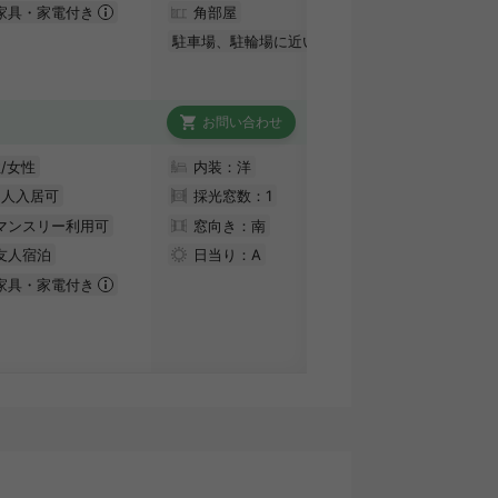
家具・家電付き
角部屋
駐車場、駐輪場に近い
お問い合わせ
/女性
内装：洋
国人入居可
採光窓数：
1
マンスリー利用可
窓向き：南
友人宿泊
日当り：
A
家具・家電付き