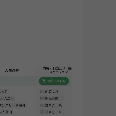
内装・ 日当たり・採光
入居条件
ロケーション
お問い合わせ
/女性
内装：洋
国人入居可
採光窓数：
1
マンスリー利用可
窓向き：東
友人宿泊
日当り：
A