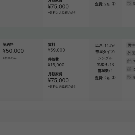
月額家賃
定員
2名
¥75,000
※賃料と共益費の合計
契約料
賃料
男性
広さ
14.7㎡
¥
59,000
¥50,000
部屋タイプ
外
シングル
※初回のみ
共益費
¥16,000
間取り
1R
部屋数
1
月額家賃
定員
2名
¥75,000
※賃料と共益費の合計