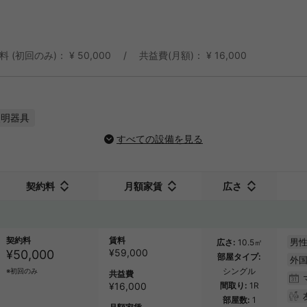
料 (初回のみ)： ¥ 50,000
共益費(月額)： ¥ 16,000
照明器具
すべての設備を見る
契約料
月額家賃
広さ
契約料
賃料
男性
広さ
10.5㎡
¥
59,000
¥50,000
部屋タイプ
外
シングル
※初回のみ
共益費
¥16,000
間取り
1R
部屋数
1