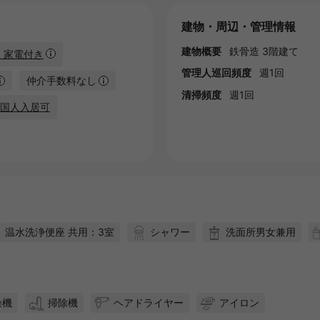
建物・周辺・管理情報
建物概要
鉄骨造 3階建て
・家電付き
管理人巡回頻度
週1回
仲介手数料なし
清掃頻度
週1回
国人入居可
温水洗浄便座 共用：3室
シャワー
洗面所男女兼用
燥機
掃除機
ヘアドライヤー
アイロン