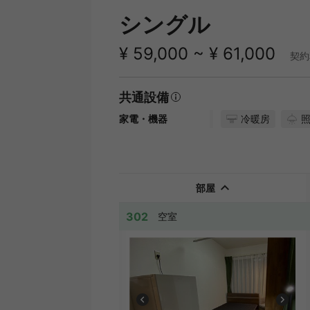
シングル
¥ 59,000 ~ ¥ 61,000
契約
共通設備
冷暖房
家電・機器
部屋
302
空室