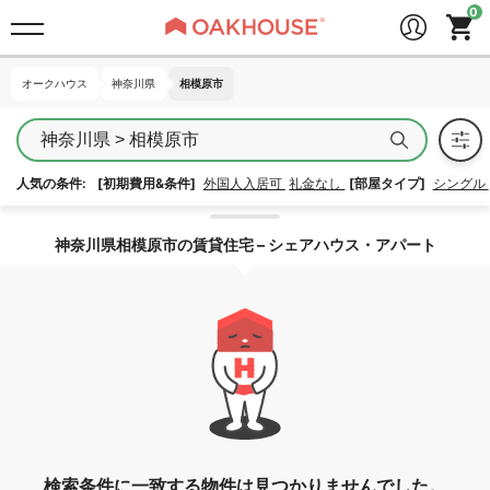
オークハウス
オークハウス
神奈川県
神奈川県
相模原市
相模原市
神奈川県 > 相模原市
人気の条件:
[初期費用&条件]
外国人入居可
礼金なし
[部屋タイプ]
シングル
エリア指定を解除する
神奈川県相模原市の賃貸住宅 – シェアハウス・アパート
検索条件に一致する物件は見つかりませんでした。