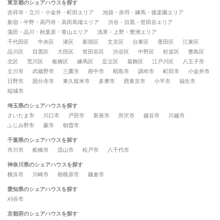
東京都のシェアハウスを探す
吉祥寺・立川・小金井・町田エリア
池袋・赤羽・練馬・後楽園エリア
新宿・中野・高円寺・高田馬場エリア
渋谷・目黒・世田谷エリア
蒲田・品川・秋葉原・青山エリア
浅草・上野・豊洲エリア
千代田区
中央区
港区
新宿区
文京区
台東区
墨田区
江東区
品川区
目黒区
大田区
世田谷区
渋谷区
中野区
杉並区
豊島区
北区
荒川区
板橋区
練馬区
足立区
葛飾区
江戸川区
八王子市
立川市
武蔵野市
三鷹市
府中市
昭島市
調布市
町田市
小金井市
日野市
国分寺市
東久留米市
多摩市
西東京市
小平市
福生市
稲城市
埼玉県のシェアハウスを探す
さいたま市
川口市
戸田市
新座市
所沢市
越谷市
川越市
ふじみ野市
蕨市
朝霞市
千葉県のシェアハウスを探す
市川市
船橋市
流山市
松戸市
八千代市
神奈川県のシェアハウスを探す
横浜市
川崎市
相模原市
鎌倉市
愛知県のシェアハウスを探す
刈谷市
京都府のシェアハウスを探す