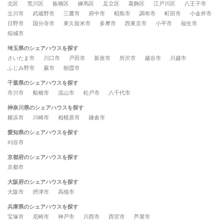
北区
荒川区
板橋区
練馬区
足立区
葛飾区
江戸川区
八王子市
立川市
武蔵野市
三鷹市
府中市
昭島市
調布市
町田市
小金井市
日野市
国分寺市
東久留米市
多摩市
西東京市
小平市
福生市
稲城市
埼玉県のシェアハウスを探す
さいたま市
川口市
戸田市
新座市
所沢市
越谷市
川越市
ふじみ野市
蕨市
朝霞市
千葉県のシェアハウスを探す
市川市
船橋市
流山市
松戸市
八千代市
神奈川県のシェアハウスを探す
横浜市
川崎市
相模原市
鎌倉市
愛知県のシェアハウスを探す
刈谷市
京都府のシェアハウスを探す
京都市
大阪府のシェアハウスを探す
大阪市
摂津市
高槻市
兵庫県のシェアハウスを探す
宝塚市
尼崎市
神戸市
川西市
西宮市
芦屋市