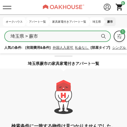
オークハウス
オークハウス
アパート一覧
アパート一覧
家具家電付きアパート一覧
家具家電付きアパート一覧
埼玉県
埼玉県
蕨市
蕨市
埼玉県 > 蕨市
人気の条件:
[初期費用&条件]
外国人入居可
礼金なし
[部屋タイプ]
シングル
エリア指定を解除する
埼玉県蕨市の家具家電付きアパート一覧
検索条件に一致する物件は見つかりませんでした。