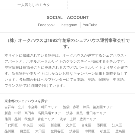
一人暮らしのミカタ
SOCIAL ACCOUNT
Facebook
Instagram
YouTube
（株）オークハウスは1992年創業のシェアハウス運営事業会社で
す。
本サイトに掲載されている物件は、オークハウスが運営するシェアハウス・
アパートと、ホテルポータルサイトのグランステイへ掲載するホテルです。
空室情報は毎15分ごとに更新されるのでどのポータルサイトより早く正確で
す。新規物件や本サイトにしかないお得なキャンペーン情報も随時更新して
います。各種問合せはヘルプセンターにて日本語、英語、韓国語、中国語、
フランス語で24時間受付けています。
東京都のシェアハウスを探す
吉祥寺・立川・小金井・町田エリア
池袋・赤羽・練馬・後楽園エリア
新宿・中野・高円寺・高田馬場エリア
渋谷・目黒・世田谷エリア
蒲田・品川・秋葉原・青山エリア
浅草・上野・豊洲エリア
千代田区
中央区
港区
新宿区
文京区
台東区
墨田区
江東区
品川区
目黒区
大田区
世田谷区
渋谷区
中野区
杉並区
豊島区