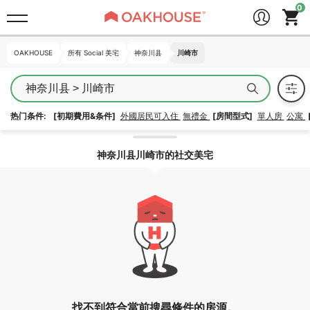
OAKHOUSE
OAKHOUSE
所有 Social 美宅
所有 Social 美宅
神奈川县
神奈川县
川崎市
川崎市
神奈川县 > 川崎市
热门条件:
[初期費用&条件]
外國居民可入住
無禮金
[房間型式]
單人房
公寓
解除區域鎖定
神奈川县川崎市的社交美宅
找不到符合當前搜尋條件的房源。