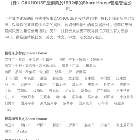
（株）OAKHOUSE是創業於1992年的Share House營運管理公
司。
刊登於本網站的所有物件皆由OAKHOUSE直接營運管理。每15分鐘更新空房資
訊，以最快的速度提供最新的資訊。官網刊登物件的最新資訊外，也隨時舉辦
官網限定的超值優惠活動。另外，註冊會員後更可獲得折抵房租的官方點數
PAO。歡迎隨時以日文、英文、韓文、中文、法文進行洽詢。
搜尋东京都的Share House
吉祥寺・立川・小金井・町田區
池袋・赤羽・練馬・後樂園區
新宿・中野・高圓寺・高田馬場區
澀谷・目黒・世田谷區
蒲田・品川・秋葉原・青山區
淺草・上野・豊洲區
千代田區
中央區
港區
新宿區
文京區
台東區
墨田區
江東區
品川區
目黒區
大田區
世田谷區
澀谷區
中野區
杉並區
豐島區
北區
荒川區
板橋區
練馬區
足立區
葛飾區
江戶川區
八王子市
立川市
武蔵野市
三鷹市
府中市
昭島市
調布市
町田市
小金井市
日野市
國分寺市
東久留米市
多摩市
西東京市
小平市
福生市
Inagi
搜尋埼玉县的Share House
埼玉市
川口市
戶田市
新座市
所澤市
越谷市
川越市
富士見野市
蕨市
Asaka