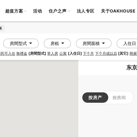
超值方案
活动
住户之声
法人专区
关于OAKHOUSE
區
區
房間型式
房租
房間面積
入住日
居民可入住
無禮金
[房間型式]
單人房
公寓
[入住日]
下个月
下个月或以后
[其它]
附家
东京
按房产
按房间
SHAREHOUSE