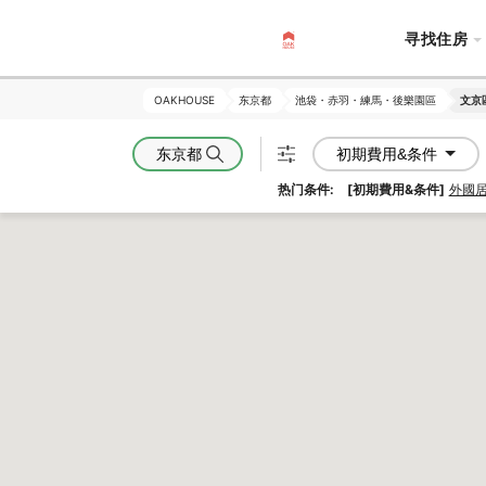
寻找住房
OAKHOUSE
OAKHOUSE
东京都
东京都
池袋・赤羽・練馬・後樂園區
池袋・赤羽・練馬・後樂園區
文京
文京
东京都
初期費用&条件
热门条件:
[初期費用&条件]
外國