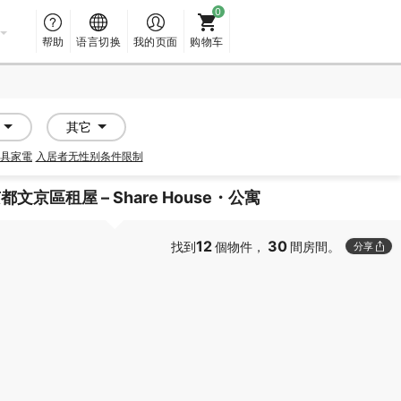
帮助
语言切换
我的页面
购物车
其它
具家電
入居者无性别条件限制
都文京區租屋 – Share House・公寓
12
30
找到
個物件，
間房間。
分享
PROMOTED
PROMOTED
SOCIAL RESIDENCE