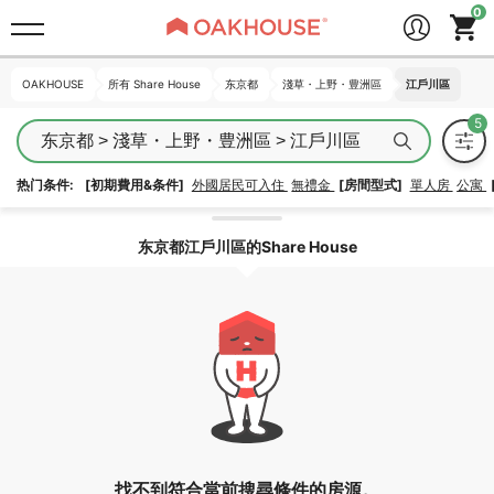
OAKHOUSE
OAKHOUSE
所有 Share House
所有 Share House
东京都
东京都
淺草・上野・豊洲區
淺草・上野・豊洲區
江戶川區
江戶川區
东京都 > 淺草・上野・豊洲區 > 江戶川區
热门条件:
[初期費用&条件]
外國居民可入住
無禮金
[房間型式]
單人房
公寓
解除區域鎖定
东京都江戶川區的Share House
找不到符合當前搜尋條件的房源。