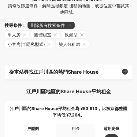
請修改篩選條件，解除區域鎖定 後移動地圖，或從位置中嘗試其
他區域。
搜尋條件：
删除所有搜索条件
單人房
團體寢室
臥鋪型
小客房(半隱私型式)
雙人分租房
從車站尋找江戶川區的熱門Share House
江戶川區地區的Share House平均租金
江戶川區的Share House平均租金為 ¥53,813，比东京都整體
平均低 ¥7,264。
户型图
租金
适用房屋