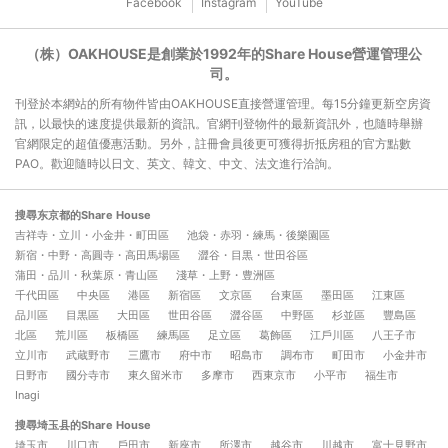
Facebook
Instagram
YouTube
（株）OAKHOUSE是創業於1992年的Share House營運管理公
司。
刊登於本網站的所有物件皆由OAKHOUSE直接營運管理。每15分鐘更新空房資
訊，以最快的速度提供最新的資訊。官網刊登物件的最新資訊外，也隨時舉辦
官網限定的超值優惠活動。另外，註冊會員後更可獲得折抵房租的官方點數
PAO。歡迎隨時以日文、英文、韓文、中文、法文進行洽詢。
搜尋东京都的Share House
吉祥寺・立川・小金井・町田區
池袋・赤羽・練馬・後樂園區
新宿・中野・高圓寺・高田馬場區
澀谷・目黒・世田谷區
蒲田・品川・秋葉原・青山區
淺草・上野・豊洲區
千代田區
中央區
港區
新宿區
文京區
台東區
墨田區
江東區
品川區
目黒區
大田區
世田谷區
澀谷區
中野區
杉並區
豐島區
北區
荒川區
板橋區
練馬區
足立區
葛飾區
江戶川區
八王子市
立川市
武蔵野市
三鷹市
府中市
昭島市
調布市
町田市
小金井市
日野市
國分寺市
東久留米市
多摩市
西東京市
小平市
福生市
Inagi
搜尋埼玉县的Share House
埼玉市
川口市
戶田市
新座市
所澤市
越谷市
川越市
富士見野市