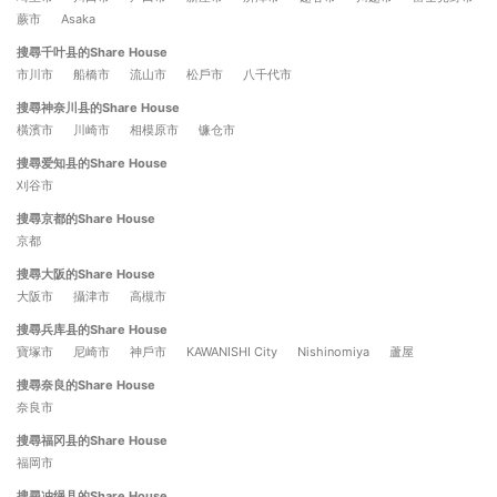
蕨市
Asaka
搜尋千叶县的Share House
市川市
船橋市
流山市
松戶市
八千代市
搜尋神奈川县的Share House
橫濱市
川崎市
相模原市
镰仓市
搜尋爱知县的Share House
刈谷市
搜尋京都的Share House
京都
搜尋大阪的Share House
大阪市
攝津市
高槻市
搜尋兵库县的Share House
寶塚市
尼崎市
神戶市
KAWANISHI City
Nishinomiya
蘆屋
搜尋奈良的Share House
奈良市
搜尋福冈县的Share House
福岡市
搜尋冲绳县的Share House