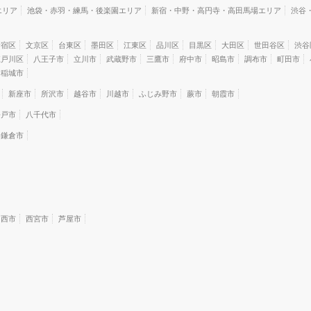
エリア
池袋・赤羽・練馬・後楽園エリア
新宿・中野・高円寺・高田馬場エリア
渋谷
新宿区
文京区
台東区
墨田区
江東区
品川区
目黒区
大田区
世田谷区
渋谷
江戸川区
八王子市
立川市
武蔵野市
三鷹市
府中市
昭島市
調布市
町田市
稲城市
新座市
所沢市
越谷市
川越市
ふじみ野市
蕨市
朝霞市
松戸市
八千代市
鎌倉市
川西市
西宮市
芦屋市