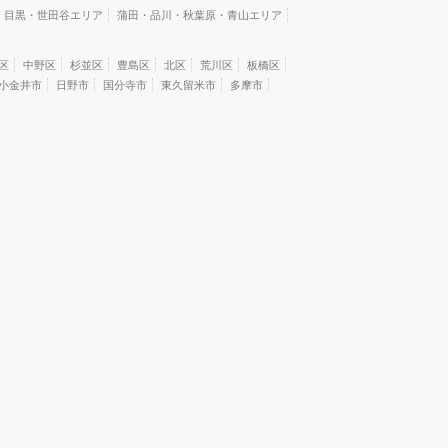
・目黒・世田谷エリア
蒲田・品川・秋葉原・青山エリア
区
中野区
杉並区
豊島区
北区
荒川区
板橋区
小金井市
日野市
国分寺市
東久留米市
多摩市