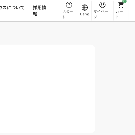
ウスについて
採用情
サポー
マイペー
カー
報
Lang
ト
ジ
ト