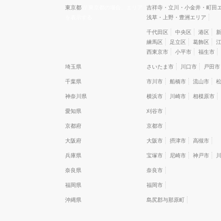
東京都
// 東京都の場合、エリア
吉祥寺・立川・小金井・町田
を表示する
浅草・上野・豊洲エリア
千代田区
中央区
港区
練馬区
足立区
葛飾区
西東京市
小平市
福生市
埼玉県
さいたま市
川口市
戸田市
千葉県
市川市
船橋市
流山市
神奈川県
横浜市
川崎市
相模原市
愛知県
刈谷市
京都府
京都市
大阪府
大阪市
摂津市
高槻市
兵庫県
宝塚市
尼崎市
神戸市
奈良県
奈良市
福岡県
福岡市
沖縄県
島尻郡与那原町