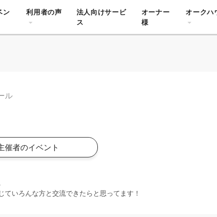
ベン
利用者の声
法人向けサービ
オーナー
オークハ
ス
様
ール
主催者のイベント
。
じていろんな方と交流できたらと思ってます！