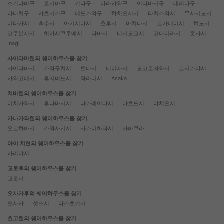
스기나미구
토시마구
키타구
아라카와구
이타바시구
네리마구
아다치구
카츠시카구
에도가와구
하치오지시
타치카와시
무사시노시
미타카시
후추시
아키시마시
쵸후시
마치다시
코가네이시
히노시
코쿠분지시
히가시쿠루메시
타마시
니시도쿄시
고다이라시
훗사시
Inagi
사이타마켄의 쉐어하우스를 찾기
사이타마시
가와구치시
토다시
니이자시
도코로자와시
코시가야시
카와고에시
후지미노시
와라비시
Asaka
치바켄의 쉐어하우스를 찾기
이치카와시
후나바시시
나가레야마시
마츠도시
야치요시
카나가와켄의 쉐어하우스를 찾기
요코하마시
카와사키시
사가미하라시
가마쿠라
아이 치현의 쉐어하우스를 찾기
카리야시
교토후의 쉐어하우스를 찾기
교토시
오사카후의 쉐어하우스를 찾기
오사카
셋쓰시
타카츠키시
효고켄의 쉐어하우스를 찾기