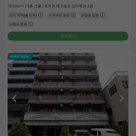
16.53㎡〜 /
5층 건물 /
토우큐 메구로선 신마루코 3분
단기 계약(월 단위)
가구가전 포함
보증금 없음
사례금 없음
상세 보기
APARTMENT