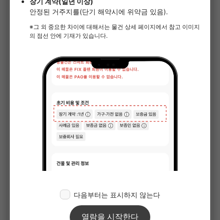
1
/
3
SOCIAL RESIDENCE 미나미나가레야마
¥50,000 - ¥55,000
공실
12.96㎡〜 /
3층 건물 /
ＪＲ무사시노선 미나미나가레야마 13분
단기 계약(월 단위)
가구가전 포함
보증금 없음
사례금 없음
상세 보기