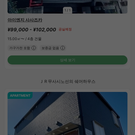
1
/
1
아이엔지 사사즈카
¥99,000 - ¥102,000
공실예정
15.00㎡〜 /
4층 건물
가구가전 포함
보증금 없음
상세 보기
ＪＲ무사시노선의 쉐어하우스
APARTMENT