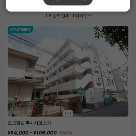
ＪＲ난부선의 쉐어하우스
APARTMENT
1
/
3
오크맨션 무사시코스기
¥84,000 - ¥106,000
공실예정