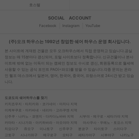
호스텔
SOCIAL ACCOUNT
Facebook
Instagram
YouTube
(주)오크 하우스는 1992년 창업한 쉐어 하우스 운영 회사입니다.
본 사이트에 게재된 건물은 모두 오크하우스에서 직접 운영하고 있습니다.공실
정보는 매 15분마다 갱신되어, 포털 사이트보다 정확합니다. 신규건물이나 본사
이트에 밖에 없는 이득이 되는 캠페인 정보도 수시로 갱신, 회원등록으로 월세에
사용할 수 있는 공식 포인트 PAO(=파오)를 받을 수 있습니다.각종 문의는 온라
인 헬프 데스크에서 일본어, 영어, 한국어, 중국어, 프랑스어로 24시간 받고 있습
니다.
도쿄도의 쉐어하우스를 찾기
키치죠우지・타치카와・코가네이・마치다 지역
이케부쿠로・아카바네・네리마・고라쿠엔 지역
신주쿠・나카노・코엔지・다카다노바바 지역
시부야・메구로・세타가야 지역
카마타・시나가와・아키하바라・아오야마 지역
아사쿠사・우에노・토요스 지역
치요다구
쥬오구
미나토구
신주쿠구
분쿄구
타이토구
스미다구
고토구
시나가와구
메구로구
오타구
세타가야구
시부야구
나카노구