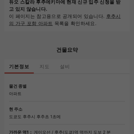
듀오 스칼라 후추에키마에 현재 신규 입주 신청을 받
고 있지 않습니다.
이 페이지는 참고용으로 공개되어 있습니다.
후추시
의 가구 포함 아파트
목록을 확인하세요.
건물요약
기본정보
지도
설비
물건 종별
아파트
현 주소
도쿄도
후추시
후추초 1초메
가까운 역1：
게이오선
/
후추(도쿄)역
역까지 도보 2 분