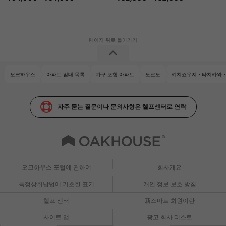
오크하우스
아파트 임대 목록
가구 포함 아파트
도쿄도
키치죠우지・타치카와・
자주 묻는 질문이나 문의사항은 헬프센터로 연락
오크하우스 포털에 관하여
회사개요
특정상취납법에 기초한 표기
개인 정보 보호 방침
헬프 센터
新스마트 회원이란
사이트 맵
광고 회사 리스트