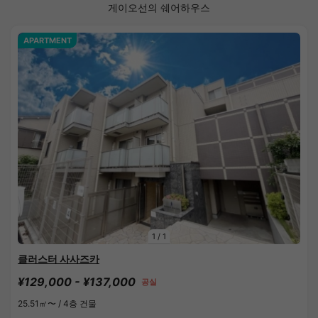
게이오선의 쉐어하우스
APARTMENT
1
/
1
클러스터 사사즈카
¥129,000 - ¥137,000
공실
25.51㎡〜 /
4층 건물