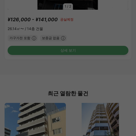
1
/
2
¥126,000 - ¥141,000
공실예정
26.14㎡〜 /
14층 건물
가구가전 포함
보증금 없음
상세 보기
최근 열람한 물건