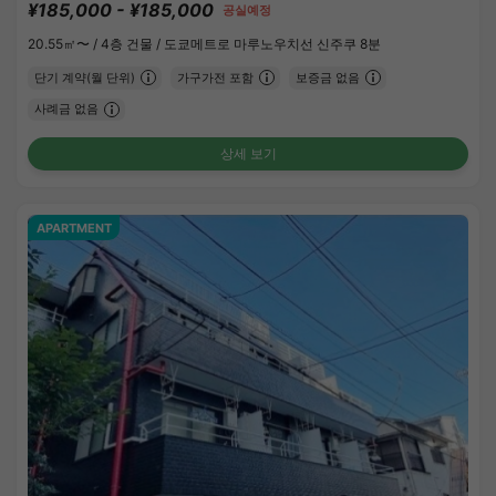
¥185,000 - ¥185,000
공실예정
20.55㎡〜 /
4층 건물 /
도쿄메트로 마루노우치선 신주쿠 8분
단기 계약(월 단위)
가구가전 포함
보증금 없음
사례금 없음
상세 보기
APARTMENT