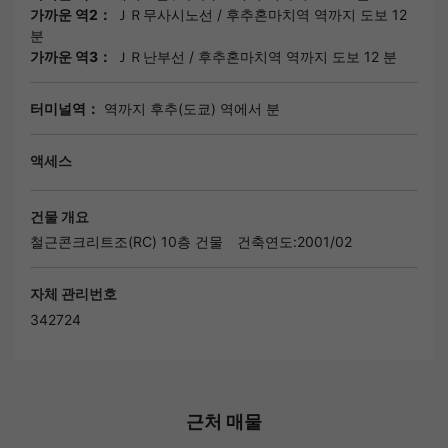
가까운 역2：
ＪＲ무사시노선
/
후추혼마치역
역까지 도보 12
분
가까운 역3：
ＪＲ난부선
/
후추혼마치역
역까지 도보 12 분
터미널역：
역까지 후추(도쿄) 역에서 분
액세스
건물 개요
철근콘크리트조(RC) 10층 건물
건축연도:2001/02
자체 관리번호
342724
근처 매물