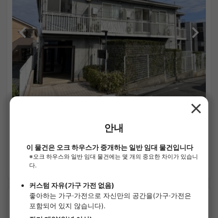
1
/
3
루미나스 히가시우라와
¥50,000 - ¥200,000
공실
19.87㎡〜 /
2층 건물
상세 보기
SOCIAL RESIDENCE