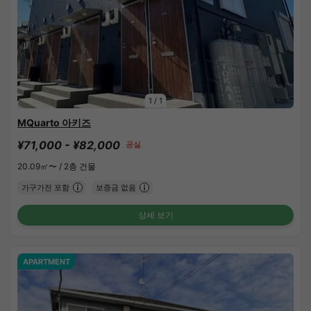
1
/
1
MQuarto 아키즈
¥71,000 - ¥82,000
공실
20.09㎡〜 /
2층 건물
가구가전 포함
보증금 없음
상세 보기
APARTMENT