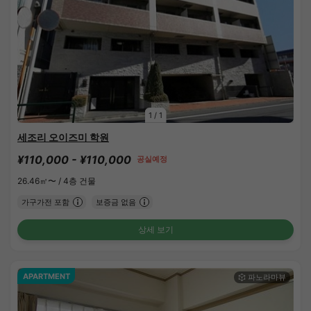
1
/
1
세조리 오이즈미 학원
¥110,000 - ¥110,000
공실예정
26.46㎡〜 /
4층 건물
가구가전 포함
보증금 없음
상세 보기
APARTMENT