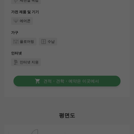
세면실 독립
가전 제품 및 기기
에어콘
가구
플로어링
수납
인터넷
인터넷 지원
견적・견학・예약은 이곳에서
평면도