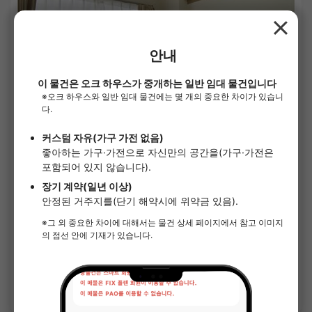
1
/
3
오오이즈미 츄오맨션
¥95,000 - ¥100,000
만실
34.00㎡〜 /
5층 건물 /
세이부 이케부쿠로선 오이즈미가쿠엔 5분
단기 계약(월 단위)
가구가전 포함
보증금 없음
사례금 없음
상세 보기