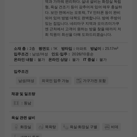
역과 가까워 편리하다. 실내 설비는 화장실 독립
형, 욕실 건조기 등이 갖추어져 있어 매우 충실하
다. 보안 면에서는 오토락, TV 인터폰 등이 완비
되어 있어 방범 대책도 완벽합니다. 방에 주방이
있는 집입니다. 네리마구 지역과 오이즈미가쿠
엔 근처에서 고객이 원하는 방을 찾을 때까지 저
희 직원이 최선을 다해 도와드리겠습니다.
소재 층：
2층
평면도：
1K
방타입：
아파트
방넓이：
25.17m²
입주조건：
남성/여성
인도·입주：
2026/10중순
온라인 내람：
불가
온라인 상담：
불가
IT 중설：
불가
입주조건
남성/여성
외국인 입주 가능
가구가전 포함
채광 및 일조량
：동남
욕실 관련 설비
화장실
목욕탕
욕실·화장실 구별
비데