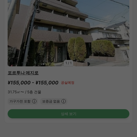
1
/
1
포르투나 메지로
¥155,000 - ¥155,000
공실예정
31.75㎡〜 /
5층 건물
가구가전 포함
보증금 없음
상세 보기