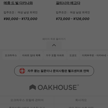
메종 드 빌 다카나와
갈리시아 에고다
입주조건： 여성 남성 외국인
입주조건： 여성 남성 외국인
¥90,000 - ¥173,000
¥73,000 - ¥126,000
오크하우스
아파트 임대 목록
가구 포함 아파트
도쿄도
이케부쿠로・아카바네・
자주 묻는 질문이나 문의사항은 헬프센터로 연락
오크하우스 포털에 관하여
회사개요
특정상취납법에 기초한 표기
개인 정보 보호 방침