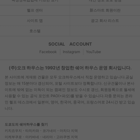
헬프 센터
新스마트 회원이란
사이트 맵
광고 회사 리스트
호스텔
SOCIAL ACCOUNT
Facebook
Instagram
YouTube
(주)오크 하우스는 1992년 창업한 쉐어 하우스 운영 회사입니다.
본 사이트에 게재된 건물은 모두 오크하우스에서 직접 운영하고 있습니다.공실
정보는 매 15분마다 갱신되어, 포털 사이트보다 정확합니다. 신규건물이나 본사
이트에 밖에 없는 이득이 되는 캠페인 정보도 수시로 갱신, 회원등록으로 월세에
사용할 수 있는 공식 포인트 PAO(=파오)를 받을 수 있습니다.각종 문의는 온라
인 헬프 데스크에서 일본어, 영어, 한국어, 중국어, 프랑스어로 24시간 받고 있습
니다.
도쿄도의 쉐어하우스를 찾기
키치죠우지・타치카와・코가네이・마치다 지역
이케부쿠로・아카바네・네리마・고라쿠엔 지역