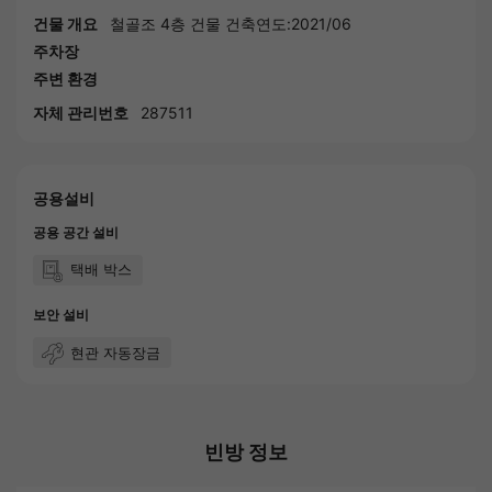
건물 개요
철골조 4층 건물 건축연도:2021/06
주차장
주변 환경
자체 관리번호
287511
공용설비
공용 공간 설비
택배 박스
보안 설비
현관 자동장금
빈방 정보