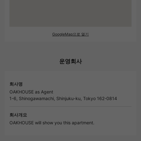
GoogleMap으로 열기
운영회사
회사명
OAKHOUSE as Agent
1-6, Shinogawamachi, Shinjuku-ku, Tokyo 162-0814
회사개요
OAKHOUSE will show you this apartment.