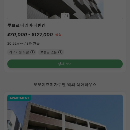
1
/
1
루브르 네리마 니반칸
¥70,000 - ¥127,000
공실
20.52㎡〜 /
8층 건물
가구가전 포함
보증금 없음
상세 보기
오오이즈미가쿠엔 역의 쉐어하우스
APARTMENT