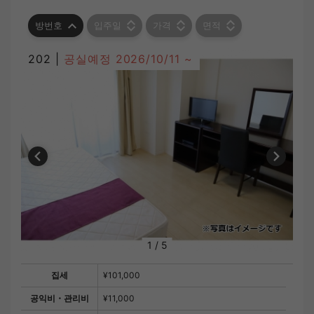
방번호
입주일
가격
면적
202 |
공실예정
2026/10/11 ~
1
/
5
집세
¥101,000
공익비・관리비
¥11,000