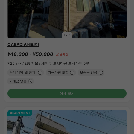
1
/
3
CASADIA네리마
¥49,000 - ¥50,000
공실예정
7.25㎡〜 /
2층 건물 /
세이부 토시마선 도시마엔 5분
단기 계약(월 단위)
가구가전 포함
보증금 없음
사례금 없음
상세 보기
APARTMENT