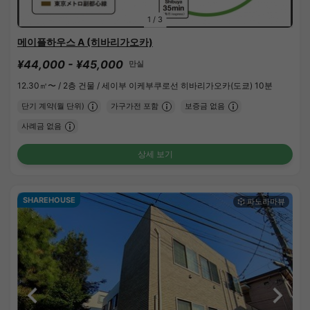
1
/
3
메이플하우스 A (히바리가오카)
¥44,000 - ¥45,000
만실
12.30㎡〜 /
2층 건물 /
세이부 이케부쿠로선 히바리가오카(도쿄) 10분
단기 계약(월 단위)
가구가전 포함
보증금 없음
사례금 없음
상세 보기
SHAREHOUSE