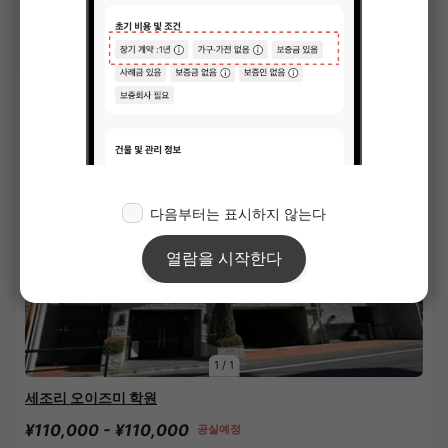
호우야 역의 쉐어하우스
APARTMENT
1
/
1
세조리 오이즈미 학원
¥110,000 - ¥110,000
공실예정