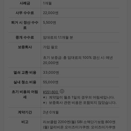
사례금
1개월
사무 수수료
22,000엔
퇴거 시 정산 수수
5,500엔
료
중개 수수료
임대료의 1.1개월 분
보증회사
가입 필요
초기 보증금: 총 임대료의 100% 갱신 시: 매년
20,000엔
열쇠 교환 비용
33,000엔
실내 청소 비용
55,000엔
초기 비용의 어림
¥551,600
세
※）계약일이 월초 1일의 경우의 어림세입니다.
※）보증회사 관련 비용은 포함되지 않았습니다.
계약기간
2년 0개월
비고
리브클럽 2200엔(월) SBI 소액단기보험 800엔
(월) 알리비온 오이즈미가쿠엔: 오이즈미가쿠엔