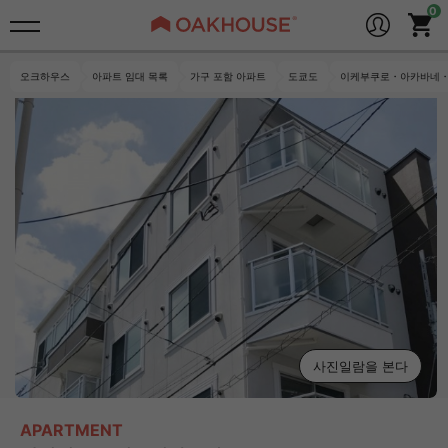
오크하우스
아파트 임대 목록
가구 포함 아파트
도쿄도
이케부쿠로・아카바네・
사진일람을 본다
APARTMENT