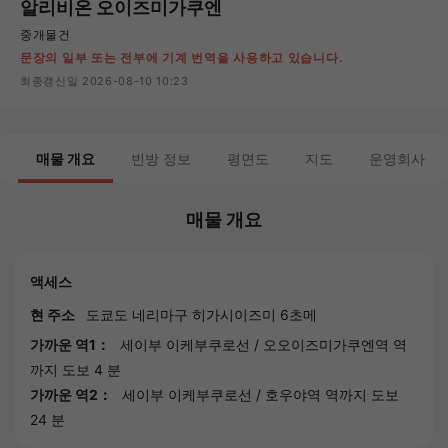
알리비온 오이즈미가쿠엔
중개물건
문장의 일부 또는 전부에 기계 번역을 사용하고 있습니다.
최종갱신일 2026-08-10 10:23
매물 개요
빈방 정보
평면도
지도
운영회사
매물 개요
액세스
현 주소
도쿄도
네리마구
히가시이즈미 6초메
가까운 역1：
세이부 이케부쿠로선
/
오오이즈미가쿠엔역
역
까지 도보 4 분
가까운 역2：
세이부 이케부쿠로선
/
호우야역
역까지 도보
24 분