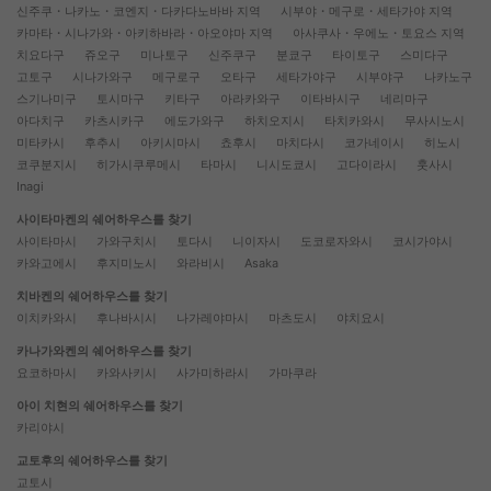
신주쿠・나카노・코엔지・다카다노바바 지역
시부야・메구로・세타가야 지역
카마타・시나가와・아키하바라・아오야마 지역
아사쿠사・우에노・토요스 지역
치요다구
쥬오구
미나토구
신주쿠구
분쿄구
타이토구
스미다구
고토구
시나가와구
메구로구
오타구
세타가야구
시부야구
나카노구
스기나미구
토시마구
키타구
아라카와구
이타바시구
네리마구
아다치구
카츠시카구
에도가와구
하치오지시
타치카와시
무사시노시
미타카시
후추시
아키시마시
쵸후시
마치다시
코가네이시
히노시
코쿠분지시
히가시쿠루메시
타마시
니시도쿄시
고다이라시
훗사시
Inagi
사이타마켄의 쉐어하우스를 찾기
사이타마시
가와구치시
토다시
니이자시
도코로자와시
코시가야시
카와고에시
후지미노시
와라비시
Asaka
치바켄의 쉐어하우스를 찾기
이치카와시
후나바시시
나가레야마시
마츠도시
야치요시
카나가와켄의 쉐어하우스를 찾기
요코하마시
카와사키시
사가미하라시
가마쿠라
아이 치현의 쉐어하우스를 찾기
카리야시
교토후의 쉐어하우스를 찾기
교토시