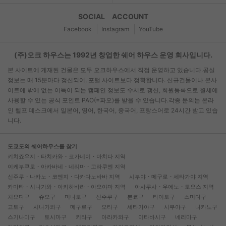
SOCIAL ACCOUNT
Facebook
Instagram
YouTube
(주)오크 하우스는 1992년 창업한 쉐어 하우스 운영 회사입니다.
본 사이트에 게재된 건물은 모두 오크하우스에서 직접 운영하고 있습니다.공실
정보는 매 15분마다 갱신되어, 포털 사이트보다 정확합니다. 신규건물이나 본사
이트에 밖에 없는 이득이 되는 캠페인 정보도 수시로 갱신, 회원등록으로 월세에
사용할 수 있는 공식 포인트 PAO(=파오)를 받을 수 있습니다.각종 문의는 온라
인 헬프 데스크에서 일본어, 영어, 한국어, 중국어, 프랑스어로 24시간 받고 있습
니다.
도쿄도의 쉐어하우스를 찾기
키치죠우지・타치카와・코가네이・마치다 지역
이케부쿠로・아카바네・네리마・고라쿠엔 지역
신주쿠・나카노・코엔지・다카다노바바 지역
시부야・메구로・세타가야 지역
카마타・시나가와・아키하바라・아오야마 지역
아사쿠사・우에노・토요스 지역
치요다구
쥬오구
미나토구
신주쿠구
분쿄구
타이토구
스미다구
고토구
시나가와구
메구로구
오타구
세타가야구
시부야구
나카노구
스기나미구
토시마구
키타구
아라카와구
이타바시구
네리마구