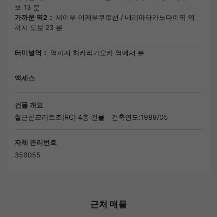
보 13 분
가까운 역2：
세이부 이케부쿠로선
/
네리마타카노다이역
역
까지 도보 23 분
터미널역：
역까지 히카리가오카 역에서 분
액세스
건물 개요
철근콘크리트조(RC) 4층 건물
건축연도:1989/05
자체 관리번호
356055
근처 매물