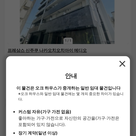
1
/
1
프레상스 신주쿠 나카오치오치아이 메디오
¥128,000 - ¥226,000
공실
25.50㎡〜 /
8층 건물
가구가전 포함
보증금 없음
상세 보기
APARTMENT