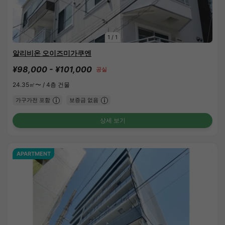
1
/
1
알리비온 오이즈미가쿠엔
¥98,000 - ¥101,000
공실
24.35㎡〜 /
4층 건물
가구가전 포함
보증금 없음
상세 보기
APARTMENT