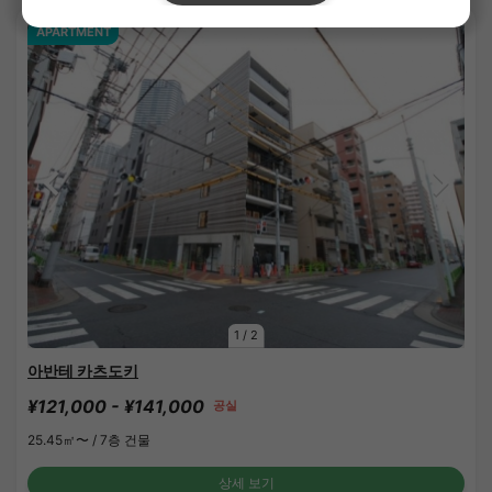
APARTMENT
1
/
2
아반테 카츠도키
¥121,000 - ¥141,000
공실
25.45㎡〜 /
7층 건물
상세 보기