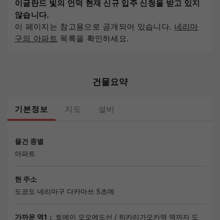
이글란드 빛의 언덕 현재 신규 입주 신청을 받고 있지
않습니다.
이 페이지는 참고용으로 공개되어 있습니다.
네리마
구의 아파트
목록을 확인하세요.
건물요약
기본정보
지도
설비
물건 종별
아파트
현 주소
도쿄도
네리마구
다카마쓰 5초메
가까운 역1：
토에이 오오에도선
/
히카리가오카역
역까지 도