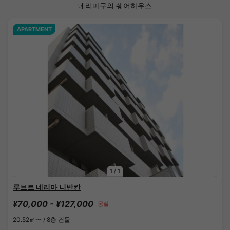
네리마구의 쉐어하우스
APARTMENT
1
/
1
루브르 네리마 니반칸
¥70,000 - ¥127,000
공실
20.52㎡〜 /
8층 건물