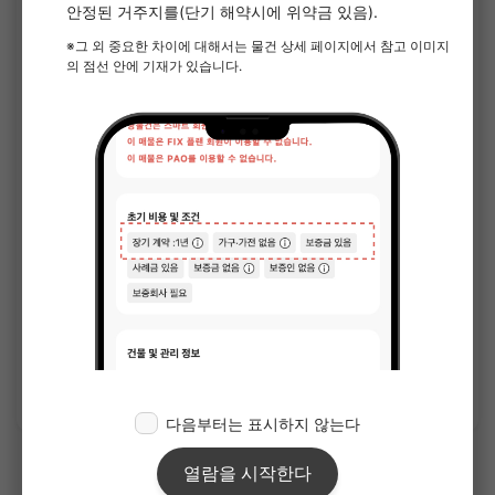
1
/
1
루브르 네리마 니반칸
¥70,000 - ¥127,000
공실
20.52㎡〜 /
8층 건물
가구가전 포함
보증금 없음
상세 보기
토에이 오오에도선의 쉐어하우스