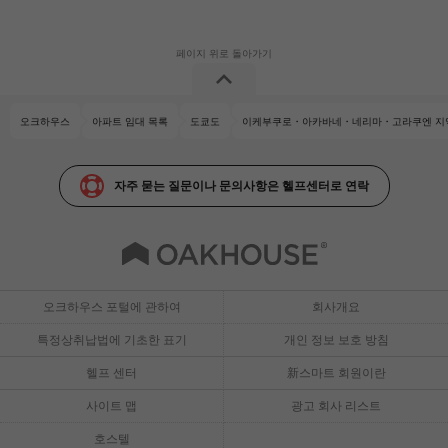
오크하우스
아파트 임대 목록
도쿄도
이케부쿠로・아카바네・네리마・고라쿠엔 지
자주 묻는 질문이나 문의사항은 헬프센터로 연락
오크하우스 포털에 관하여
회사개요
특정상취납법에 기초한 표기
개인 정보 보호 방침
헬프 센터
新스마트 회원이란
사이트 맵
광고 회사 리스트
호스텔