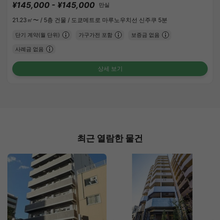
¥145,000 - ¥145,000
만실
21.23㎡〜 /
5층 건물 /
도쿄메트로 마루노우치선 신주쿠 5분
단기 계약(월 단위)
가구가전 포함
보증금 없음
사례금 없음
상세 보기
최근 열람한 물건