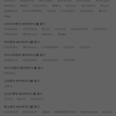
아다치구
카츠시카구
에도가와구
하치오지시
타치카와시
무사시노시
미타카시
후추시
아키시마시
쵸후시
마치다시
코가네이시
히노시
코쿠분지시
히가시쿠루메시
타마시
니시도쿄시
고다이라시
훗사시
Inagi
사이타마켄의 쉐어하우스를 찾기
사이타마시
가와구치시
토다시
니이자시
도코로자와시
코시가야시
카와고에시
후지미노시
와라비시
Asaka
치바켄의 쉐어하우스를 찾기
이치카와시
후나바시시
나가레야마시
마츠도시
야치요시
카나가와켄의 쉐어하우스를 찾기
요코하마시
카와사키시
사가미하라시
가마쿠라
아이 치현의 쉐어하우스를 찾기
카리야시
교토후의 쉐어하우스를 찾기
교토시
오사카후의 쉐어하우스를 찾기
오사카
셋쓰시
타카츠키시
효고켄의 쉐어하우스를 찾기
다카라즈카
아마가사키
고베시
KAWANISHI City
Nishinomiya
아시야