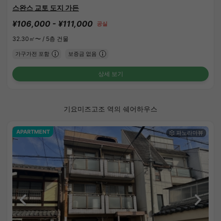
스완스 교토 도지 가든
¥106,000 - ¥111,000
공실
32.30㎡〜 /
5층 건물
가구가전 포함
보증금 없음
상세 보기
기요미즈고조 역의 쉐어하우스
APARTMENT