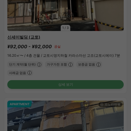
1
/
3
신세이빌딩 (교토)
¥92,000 - ¥92,000
공실
16.20㎡〜 /
4층 건물 /
교토시영지하철 카라스마선 고조(교토시에이) 7분
단기 계약(월 단위)
가구가전 포함
보증금 없음
사례금 없음
상세 보기
APARTMENT