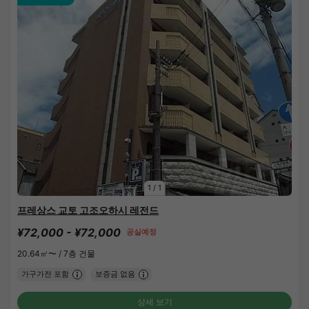
1
/
1
프레상스 교토 고조오하시 레전드
¥72,000 - ¥72,000
공실예정
20.64㎡〜 /
7층 건물
가구가전 포함
보증금 없음
상세 보기