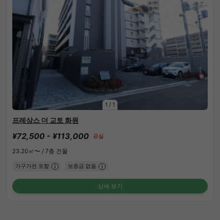
1
/
1
프레상스 더 교토 화원
¥72,500 - ¥113,000
공실
23.20㎡〜 /
7층 건물
가구가전 포함
보증금 없음
상세 보기