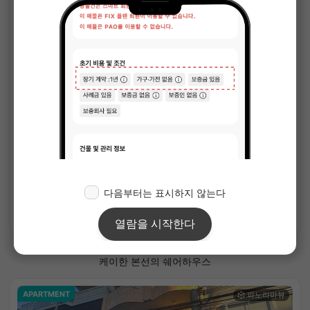
1
/
3
그랑 교토역앞
¥74,000 - ¥79,000
공실
13.30㎡〜 /
3층 건물 /
도카이도 신칸센 교토 6분
단기 계약(월 단위)
가구가전 포함
보증금 없음
사례금 없음
상세 보기
케이한 본선의 쉐어하우스
APARTMENT