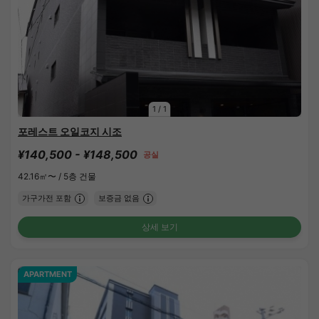
1
/
1
포레스트 오일코지 시조
¥140,500 - ¥148,500
공실
42.16㎡〜 /
5층 건물
가구가전 포함
보증금 없음
상세 보기
APARTMENT