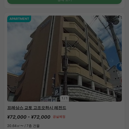
APARTMENT
1
/
1
프레상스 교토 고조오하시 레전드
¥72,000 - ¥72,000
공실예정
20.64㎡〜 /
7층 건물