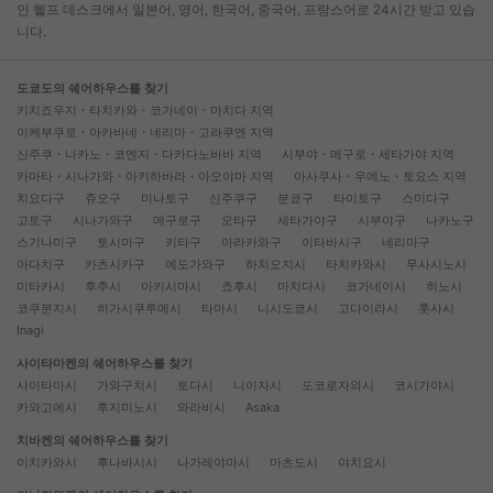
인 헬프 데스크에서 일본어, 영어, 한국어, 중국어, 프랑스어로 24시간 받고 있습
니다.
도쿄도의 쉐어하우스를 찾기
키치죠우지・타치카와・코가네이・마치다 지역
이케부쿠로・아카바네・네리마・고라쿠엔 지역
신주쿠・나카노・코엔지・다카다노바바 지역
시부야・메구로・세타가야 지역
카마타・시나가와・아키하바라・아오야마 지역
아사쿠사・우에노・토요스 지역
치요다구
쥬오구
미나토구
신주쿠구
분쿄구
타이토구
스미다구
고토구
시나가와구
메구로구
오타구
세타가야구
시부야구
나카노구
스기나미구
토시마구
키타구
아라카와구
이타바시구
네리마구
아다치구
카츠시카구
에도가와구
하치오지시
타치카와시
무사시노시
미타카시
후추시
아키시마시
쵸후시
마치다시
코가네이시
히노시
코쿠분지시
히가시쿠루메시
타마시
니시도쿄시
고다이라시
훗사시
Inagi
사이타마켄의 쉐어하우스를 찾기
사이타마시
가와구치시
토다시
니이자시
도코로자와시
코시가야시
카와고에시
후지미노시
와라비시
Asaka
치바켄의 쉐어하우스를 찾기
이치카와시
후나바시시
나가레야마시
마츠도시
야치요시