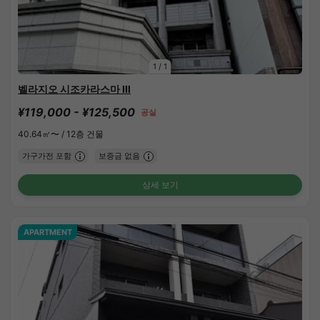
1
/
1
벨라지오 시조카라스마 Ⅲ
¥119,000 - ¥125,500
공실
40.64㎡〜 /
12층 건물
가구가전 포함
보증금 없음
상세 보기
APARTMENT