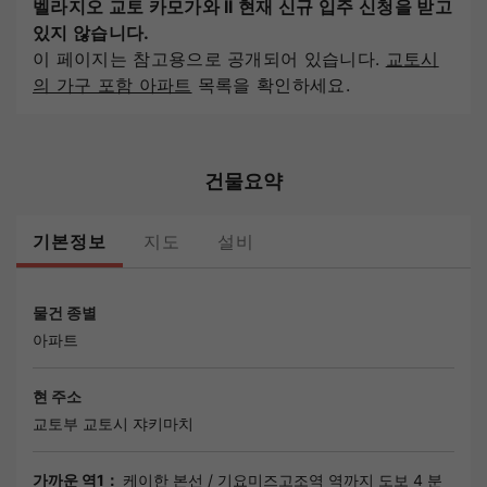
벨라지오 교토 카모가와 II 현재 신규 입주 신청을 받고
있지 않습니다.
이 페이지는 참고용으로 공개되어 있습니다.
교토시
의 가구 포함 아파트
목록을 확인하세요.
건물요약
기본정보
지도
설비
물건 종별
아파트
현 주소
교토부
교토시
쟈키마치
가까운 역1：
케이한 본선
/
기요미즈고조역
역까지 도보 4 분