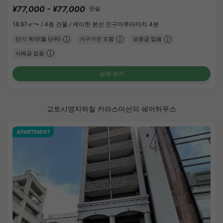
¥77,000 - ¥77,000
만실
18.97㎡〜 /
4층 건물 /
케이한 본선 진구마루타마치 4분
단기 계약(월 단위)
가구가전 포함
보증금 없음
사례금 없음
상세 보기
교토시영지하철 카라스마선의 쉐어하우스
APARTMENT