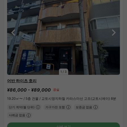
1
/
3
어반 하이츠 호리
¥86,000 - ¥89,000
공실
19.20㎡〜 /
5층 건물 /
교토시영지하철 카라스마선 고조(교토시에이) 8분
단기 계약(월 단위)
가구가전 포함
보증금 없음
사례금 없음
상세 보기