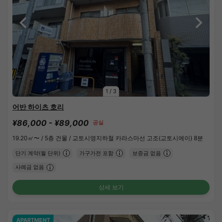
1
/
3
어반 하이츠 호리
¥86,000 - ¥89,000
공실
19.20㎡〜 /
5층 건물 /
교토시영지하철 카라스마선 고조(교토시에이) 8분
단기 계약(월 단위)
가구가전 포함
보증금 없음
사례금 없음
상세 보기
APARTMENT