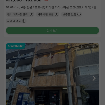
16.20㎡〜 /
4층 건물 /
교토시영지하철 카라스마선 고조(교토시에이) 7분
단기 계약(월 단위)
가구가전 포함
보증금 없음
사례금 없음
상세 보기
APARTMENT