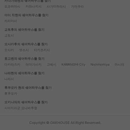
카나가와켄의 쉐어하우스를 찾기
요코하마시
카와사키시
사가미하라시
가마쿠라
아이 치현의 쉐어하우스를 찾기
카리야시
교토후의 쉐어하우스를 찾기
교토시
오사카후의 쉐어하우스를 찾기
오사카
셋쓰시
타카츠키시
효고켄의 쉐어하우스를 찾기
다카라즈카
아마가사키
고베시
KAWANISHI City
Nishinomiya
아시야
나라현의 쉐어하우스를 찾기
나라시
후쿠오카 현의 쉐어하우스를 찾기
후쿠오카
오키나와의 쉐어하우스를 찾기
시마지리군 요나바루정
Copyright © OAKHOUSE All Right Reserved.