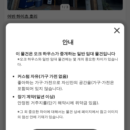
1
/
3
어반 하이츠 호리
¥86,000 - ¥89,000
공실
19.20㎡〜 /
5층 건물 /
교토시영지하철 카라스마선 고조(교토시에이) 8분
단기 계약(월 단위)
가구가전 포함
보증금 없음
사례금 없음
상세 보기
SOCIAL RESIDENCE