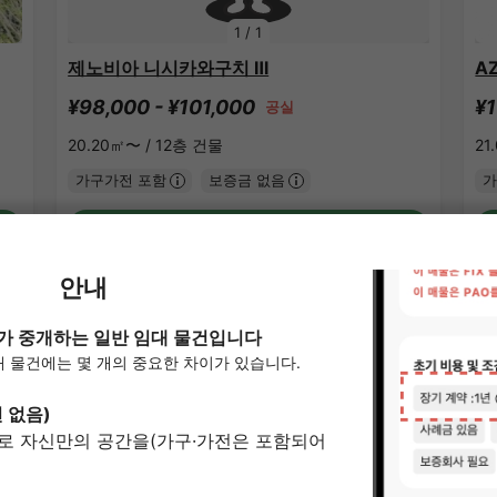
1
/
1
제노비아 니시카와구치 Ⅲ
A
¥98,000 - ¥101,000
¥1
공실
20.20㎡〜 /
12층 건물
21
가구가전 포함
보증금 없음
가
상세 보기
와라비 역의 쉐어하우스
APARTMENT
S