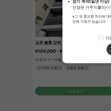
1
/
1
오픈 블룸 강변 가로수길
¥104,000 - ¥113,000
공실
21.67㎡〜 /
12층 건물
가구가전 포함
보증금 없음
상세 보기