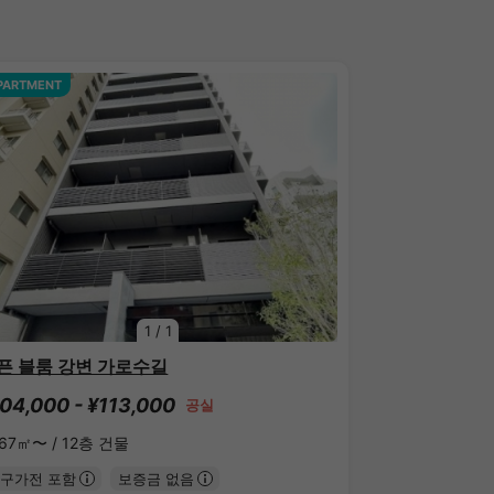
PARTMENT
1
/
1
픈 블룸 강변 가로수길
04,000 - ¥113,000
공실
.67㎡〜 /
12층 건물
구가전 포함
보증금 없음