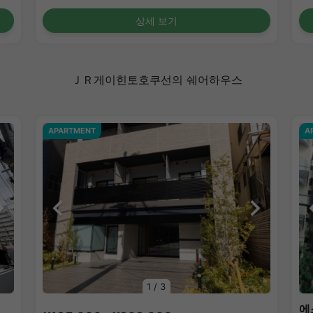
상세 보기
ＪＲ게이힌토호쿠선의 쉐어하우스
APARTMENT
A
1
/
3
에