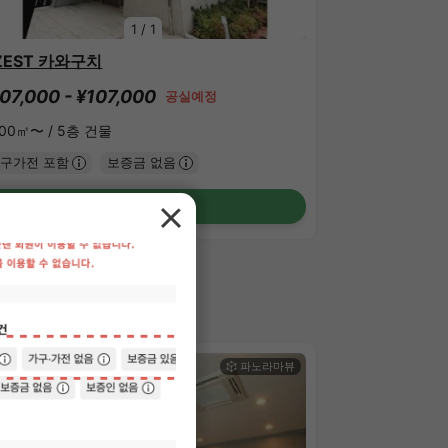
1
/
1
ZEST 카와구치
07,000 - ¥107,000
공실예정
.00㎡〜 /
5층 건물
구가전 포함
보증금 없음
상세 보기
HAREHOUSE