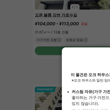
1
/
1
오픈 블룸 강변 가로수길
¥104,000 - ¥113,000
공실
21.67㎡〜 /
12층 건물
가구가전 포함
보증금 없음
상세 보기
APARTMENT