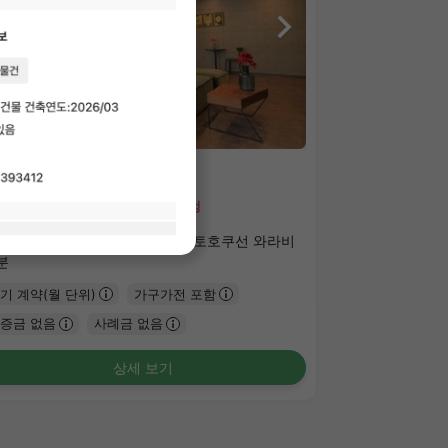
1
/
3
아스 와라비
5,000 - ¥61,000
공실예정
.15㎡〜 /
3층 건물 /
ＪＲ게이힌토호쿠선 와라비
분
기 계약(월 단위)
가구가전 포함
증금 없음
사례금 없음
상세 보기