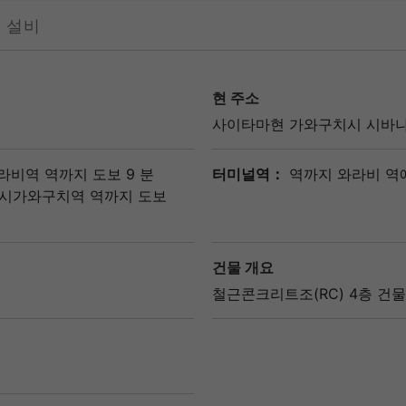
설비
현 주소
사이타마현
가와구치시
시바나
라비역
역까지 도보 9 분
터미널역：
역까지 와라비 역
시가와구치역
역까지 도보
건물 개요
철근콘크리트조(RC) 4층 건물