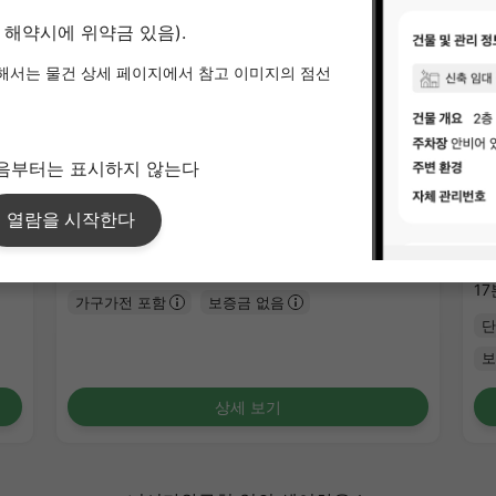
1
/
1
리브레스 고사리
지
¥61,000 - ¥65,000
¥5
공실
18.00㎡〜 /
2층 건물
12
17
가구가전 포함
보증금 없음
단
보
상세 보기