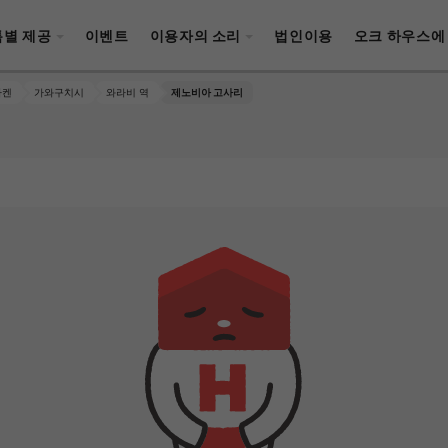
특별 제공
이벤트
이용자의 소리
법인이용
오크 하우스에
마켄
가와구치시
와라비 역
제노비아 고사리