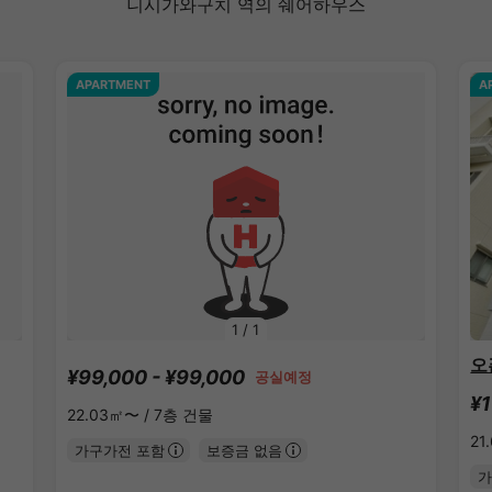
니시가와구치 역의 쉐어하우스
APARTMENT
A
1
/
1
오
¥99,000 - ¥99,000
공실예정
¥1
22.03㎡〜 /
7층 건물
21
가구가전 포함
보증금 없음
가