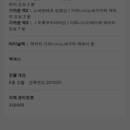
까지 도보 2 분
가까운 역2：
노세덴테츠 묘켄선
/
가와니시노세구치역
역까
지 도보 2 분
가까운 역3：
ＪＲ후쿠치야마선
/
가와니시이케다역
역까지
도보 7 분
터미널역：
역까지 가와니시노세구치 역에서 분
액세스
건물 개요
6층 건물
건축연도:2010/01
자체 관리번호
356669