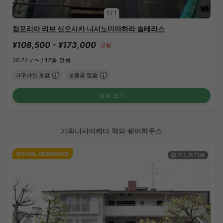
1
/
1
컴포리아 리브 신오사카 니시노미야하라 솔테라스
¥108,500 - ¥173,000
공실
26.27㎡〜 /
12층 건물
가구가전 포함
보증금 없음
상세 보기
가와니시이케다 역의 쉐어하우스
SOCIAL RESIDENCE