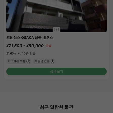
1
/
1
프레상스 OSAKA 삼국 네오스
¥71,500 - ¥80,000
공실
21.66㎡〜 /
10층 건물
가구가전 포함
보증금 없음
상세 보기
최근 열람한 물건