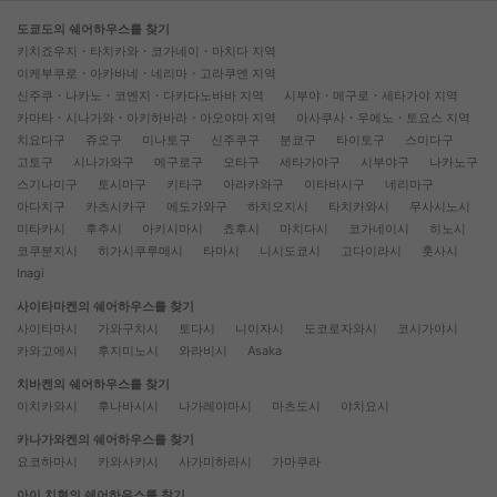
도쿄도의 쉐어하우스를 찾기
키치죠우지・타치카와・코가네이・마치다 지역
이케부쿠로・아카바네・네리마・고라쿠엔 지역
신주쿠・나카노・코엔지・다카다노바바 지역
시부야・메구로・세타가야 지역
카마타・시나가와・아키하바라・아오야마 지역
아사쿠사・우에노・토요스 지역
치요다구
쥬오구
미나토구
신주쿠구
분쿄구
타이토구
스미다구
고토구
시나가와구
메구로구
오타구
세타가야구
시부야구
나카노구
스기나미구
토시마구
키타구
아라카와구
이타바시구
네리마구
아다치구
카츠시카구
에도가와구
하치오지시
타치카와시
무사시노시
미타카시
후추시
아키시마시
쵸후시
마치다시
코가네이시
히노시
코쿠분지시
히가시쿠루메시
타마시
니시도쿄시
고다이라시
훗사시
Inagi
사이타마켄의 쉐어하우스를 찾기
사이타마시
가와구치시
토다시
니이자시
도코로자와시
코시가야시
카와고에시
후지미노시
와라비시
Asaka
치바켄의 쉐어하우스를 찾기
이치카와시
후나바시시
나가레야마시
마츠도시
야치요시
카나가와켄의 쉐어하우스를 찾기
요코하마시
카와사키시
사가미하라시
가마쿠라
아이 치현의 쉐어하우스를 찾기