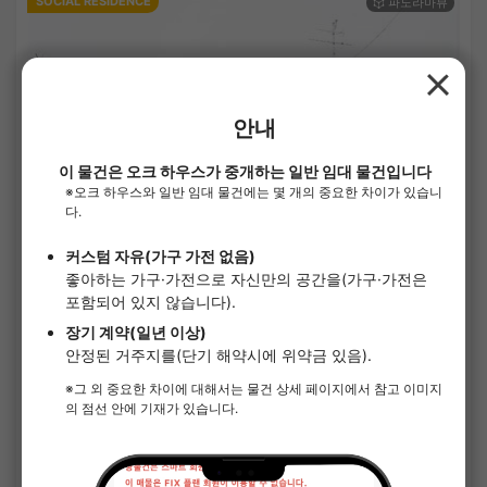
SOCIAL RESIDENCE
1
/
3
그랑 타카라즈카 (오사카)
¥38,000 - ¥48,000
공실
8.16㎡〜 /
3층 건물 /
한큐 다카라즈카본선 히바리가오카하나야시키 5분
단기 계약(월 단위)
가구가전 포함
보증금 없음
사례금 없음