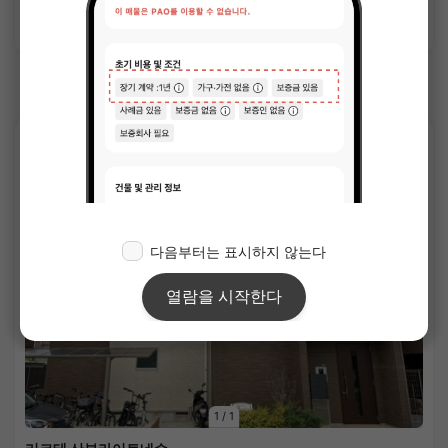
상세 보기
한큐 다카라즈카본선의 쉐어하우스
APARTMENT
1
/
1