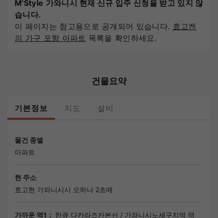
M'Style 가와니시 현재 신규 입주 신청을 받고 있지 않
습니다.
이 페이지는 참고용으로 공개되어 있습니다.
효고켄
의 가구 포함 아파트
목록을 확인하세요.
건물요약
기본정보
지도
설비
물건 종별
아파트
현 주소
효고현 가와니시시 오하나 2초메
가까운 역1：
한큐 다카라즈카본선
/
가와니시노세구치역
역