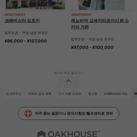
APARTMENT
APARTMENT
크레비스타 요츠키
제노비아 교세이리츠이시 Ⅲ 스
카이 가든
입주조건： 여성 남성 외국인
입주조건： 여성 남성 외국인
¥96,000 - ¥107,000
¥97,000 - ¥100,000
오크하우스
아파트 임대 목록
가구 포함 아파트
효고켄
KAWANISHI City
M
자주 묻는 질문이나 문의사항은 헬프센터로 연락