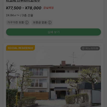
리코테 산부라이토네수
¥77,500 - ¥78,000
공실예정
24.84㎡〜 /
3층 건물
가구가전 포함
보증금 없음
상세 보기
SOCIAL RESIDENCE