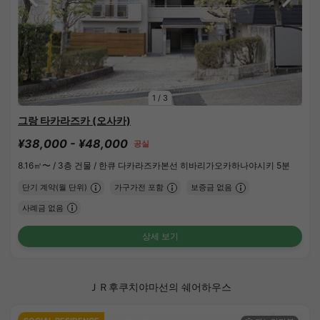
1
/
3
그랑 타카라즈카 (오사카)
¥38,000 - ¥48,000
공실
8.16㎡〜 /
3층 건물 /
한큐 다카라즈카본선 히바리가오카하나야시키 5분
단기 계약(월 단위)
가구가전 포함
보증금 없음
사례금 없음
상세 보기
ＪＲ후쿠치야마선의 쉐어하우스