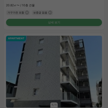
20.82㎡〜 /
10층 건물
가구가전 포함
보증금 없음
상세 보기
APARTMENT
1
/
1