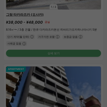
1
/
3
그랑 타카라즈카 (오사카)
¥38,000 - ¥48,000
공실
8.16㎡〜 /
3층 건물 /
한큐 다카라즈카본선 히바리가오카하나야시키 5분
단기 계약(월 단위)
가구가전 포함
보증금 없음
사례금 없음
상세 보기
APARTMENT