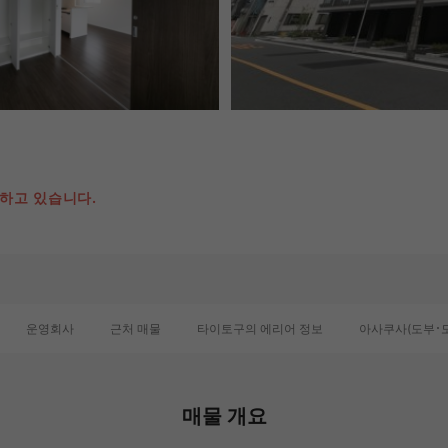
용하고 있습니다.
운영회사
근처 매물
타이토구의 에리어 정보
아사쿠사(도부･
매물 개요