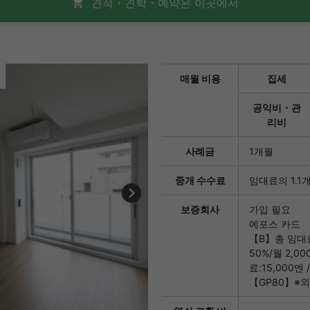
견적・견학・예약은 이곳에서
매월 비용
집세
공익비・관
리비
사례금
1개월
중개 수수료
임대료의 1.1
보증회사
가입 필요
에포스 카드
【B】총 임대료
50%/월 2,0
료:15,000엔
【GP80】※외