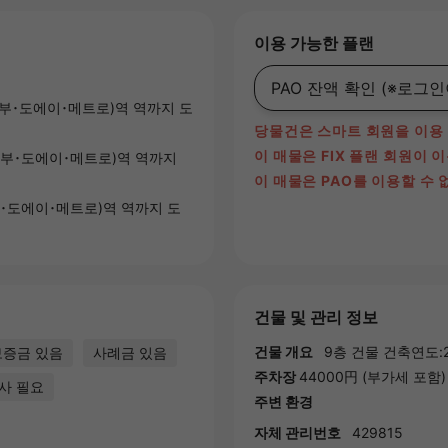
이용 가능한 플랜
PAO 잔액 확인
(※로그인
부･도에이･메트로)역
역까지 도
당물건은 스마트 회원을 이용
이 매물은 FIX 플랜 회원이 
부･도에이･메트로)역
역까지
이 매물은 PAO를 이용할 수 
･도에이･메트로)역
역까지 도
건물 및 관리 정보
건물 개요
9층 건물 건축연도:2
보증금 있음
사례금 있음
주차장
44000円 (부가세 포함
사 필요
주변 환경
자체 관리번호
429815