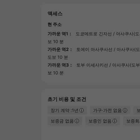
액세스
현 주소
가까운 역1：
도쿄메트로 긴자선
/
아사쿠사(도
보 10 분
가까운 역2：
토에이 아사쿠사선
/
아사쿠사(도
도보 10 분
가까운 역3：
토부 이세사키선
/
아사쿠사(도부
보 10 분
초기 비용 및 조건
장기 계약 :1년
가구·가전 없음
보증금 없음
보증인 없음
보증회