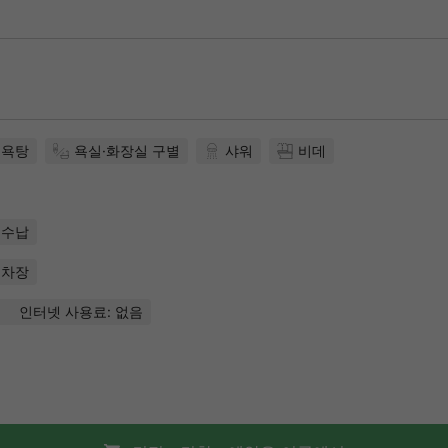
목욕탕
욕실·화장실 구별
샤워
비데
수납
주차장
인터넷 사용료: 없음