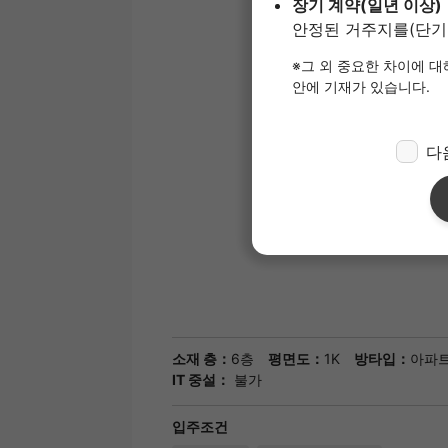
소재 층：
6층
평면도：
1K
방타입：
아파
IT 중설：
불가
입주조건