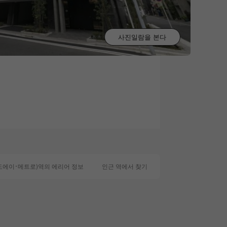
사진일람을 본다
0
도에이･메트로)역의 에리어 정보
인근 역에서 찾기