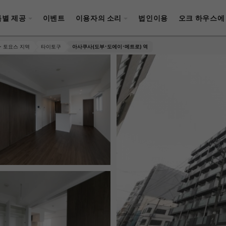
특별 제공
이벤트
이용자의 소리
법인이용
오크 하우스에
・토요스 지역
타이토구
아사쿠사(도부･도에이･메트로) 역