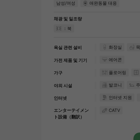
남성/여성
애완동물 대응
채광 및 일조량
：북
화장실
욕실 관련 설비
에어콘
가전 제품 및 기기
플로어링
가구
발코니
야외 시설
인터넷 지원
인터넷
エンターテイメン
CATV
ト設備（翻訳）