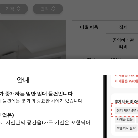
가격
면적
매월 비용
집세
공익비・관
리비
사례금
1개월
중개 수수료
임대료의 1.1
보증회사
가입 필요
에포스 카드
【B】총 임대료
50%/월 2,0
료:15,000엔
【GP80】※외
열쇠 교환 비
36,300엔
용