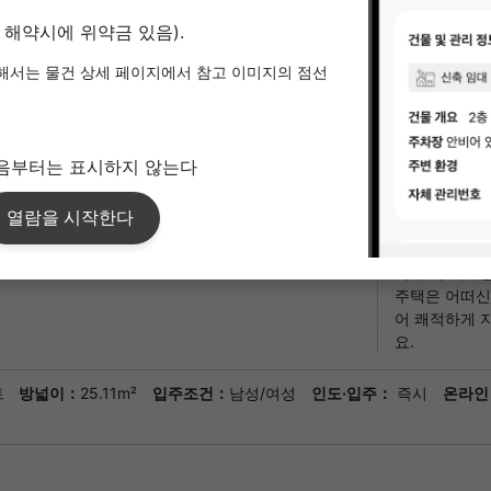
초기 비용의
¥709,100
어림세
※）계약일이 
※）보증회사 
계약기간
2년 0개월
비고
세심한 배려가
간에는 택배 
일찍 귀가할 필
자동 잠금 장
니다. 주거지
주택은 어떠신
어 쾌적하게 
요.
트
방넓이：
25.11m²
입주조건：
남성/여성
인도·입주：
즉시
온라인