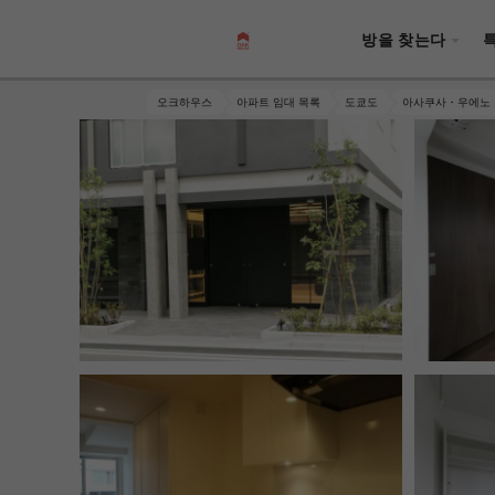
방을 찾는다
오크하우스
아파트 임대 목록
도쿄도
아사쿠사・우에노