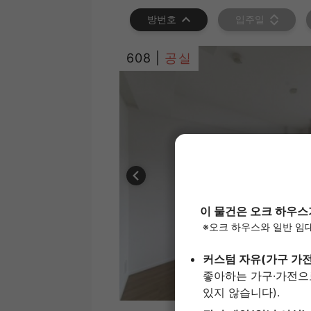
방번호
입주일
608 |
공실
1
/
11