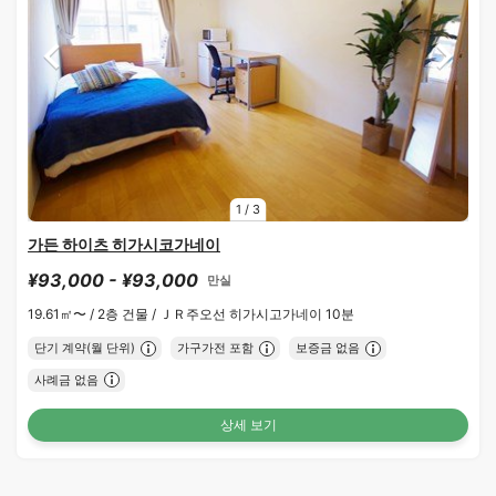
1
/
3
가든 하이츠 히가시코가네이
¥93,000 - ¥93,000
만실
19.61㎡〜 /
2층 건물 /
ＪＲ주오선 히가시고가네이 10분
단기 계약(월 단위)
가구가전 포함
보증금 없음
사례금 없음
상세 보기