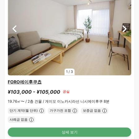
1
/
3
FORO에이후쿠쵸
¥103,000 - ¥105,000
공실
19.76㎡〜 /
2층 건물 /
게이오 이노카시라선 니시에이후쿠 8분
단기 계약(월 단위)
가구가전 포함
보증금 없음
사례금 없음
상세 보기