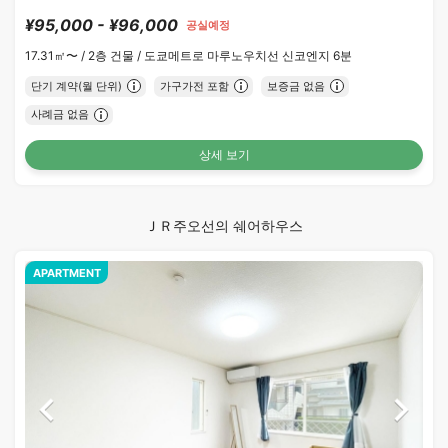
¥95,000 - ¥96,000
공실예정
17.31㎡〜 /
2층 건물 /
도쿄메트로 마루노우치선 신코엔지 6분
단기 계약(월 단위)
가구가전 포함
보증금 없음
사례금 없음
상세 보기
ＪＲ주오선의 쉐어하우스
APARTMENT