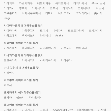
아다치구
카츠시카구
에도가와구
하치오지시
타치카와시
무사시노시
미타카시
후추시
아키시마시
쵸후시
마치다시
코가네이시
히노시
코쿠분지시
히가시쿠루메시
타마시
니시도쿄시
고다이라시
훗사시
Inagi
사이타마켄의 쉐어하우스를 찾기
사이타마시
가와구치시
토다시
니이자시
도코로자와시
코시가야시
카와고에시
후지미노시
와라비시
Asaka
치바켄의 쉐어하우스를 찾기
이치카와시
후나바시시
나가레야마시
마츠도시
야치요시
카나가와켄의 쉐어하우스를 찾기
요코하마시
카와사키시
사가미하라시
가마쿠라
아이 치현의 쉐어하우스를 찾기
카리야시
교토후의 쉐어하우스를 찾기
교토시
오사카후의 쉐어하우스를 찾기
오사카
셋쓰시
타카츠키시
효고켄의 쉐어하우스를 찾기
다카라즈카
아마가사키
고베시
KAWANISHI City
Nishinomiya
아시야