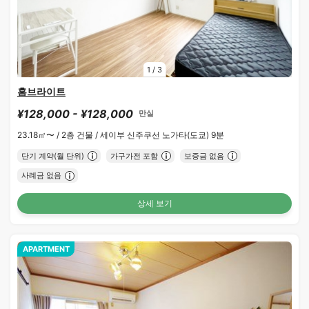
1
/
3
홈브라이트
¥128,000 - ¥128,000
만실
23.18㎡〜 /
2층 건물 /
세이부 신주쿠선 노가타(도쿄) 9분
단기 계약(월 단위)
가구가전 포함
보증금 없음
사례금 없음
상세 보기
APARTMENT