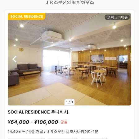
ＪＲ소부선의 쉐어하우스
SOCIAL RESIDENCE
1
/
3
SOCIAL RESIDENCE 후나바시
¥64,000 - ¥106,000
공실
14.40㎡〜 /
4층 건물 /
ＪＲ소부선 시모사나카야마 1분