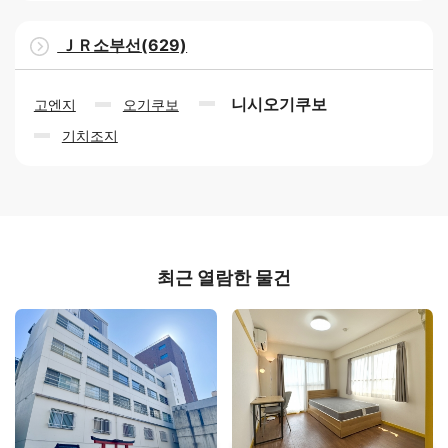
ＪＲ소부선(629)
니시오기쿠보
고엔지
오기쿠보
기치조지
최근 열람한 물건