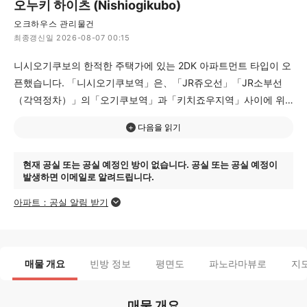
오누키 하이츠 (Nishiogikubo)
오크하우스 관리물건
최종갱신일 2026-08-07 00:15
니시오기쿠보의 한적한 주택가에 있는 2DK 아파트먼트 타입이 오
픈했습니다. 「니시오기쿠보역」은、「JR쥬오선」「JR소부선
（각역정차）」의「오기쿠보역」과「키치죠우지역」사이에 위
치하고 있습니다. 인기 지역인 오기쿠보、키치죠우지에 전철、버
스、도보로 이동 가능합니다. 가구가전、인터넷 완비!!!
현재 공실 또는 공실 예정인 방이 없습니다. 공실 또는 공실 예정이
발생하면 이메일로 알려드립니다.
아파트：공실 알림 받기
매물 개요
빈방 정보
평면도
파노라마뷰로
지
매물 개요