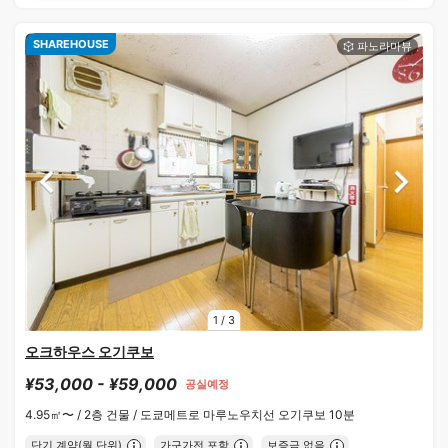
SHAREHOUSE
1
/
3
오크하우스 오기쿠보
¥53,000 - ¥59,000
공실예정
4.95㎡〜 /
2층 건물 /
도쿄메트로 마루노우치선 오기쿠보 10분
단기 계약(월 단위)
가구가전 포함
보증금 없음