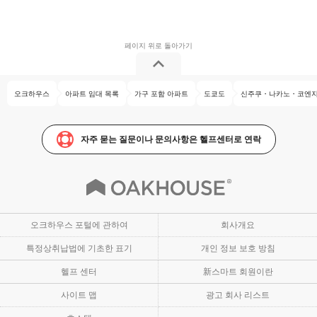
오크하우스
아파트 임대 목록
가구 포함 아파트
도쿄도
신주쿠・나카노・코엔지
자주 묻는 질문이나 문의사항은 헬프센터로 연락
오크하우스 포털에 관하여
회사개요
특정상취납법에 기초한 표기
개인 정보 보호 방침
헬프 센터
新스마트 회원이란
사이트 맵
광고 회사 리스트