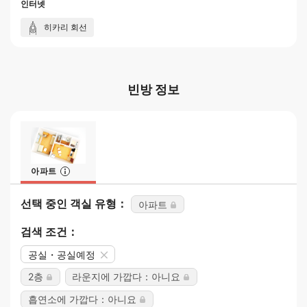
인터넷
히카리 회선
빈방 정보
아파트
선택 중인 객실 유형：
아파트
검색 조건：
공실・공실예정
2층
라운지에 가깝다：아니요
흡연소에 가깝다：아니요