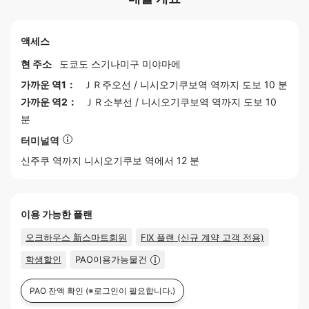
액세스
현 주소
도쿄도
스기나미구
미야마에
가까운 역1：
ＪＲ주오선
/
니시오기쿠보역
역까지 도보 10 분
가까운 역2：
ＪＲ소부선
/
니시오기쿠보역
역까지 도보 10
분
터미널역
신주쿠
역까지 니시오기쿠보 역에서 12 분
이용 가능한 플랜
오크하우스 新스마트회원
FIX 플랜 (신규 계약 고객 전용)
학생할인
PAO이용가능물건
PAO 잔액 확인
(※로그인이 필요합니다.)