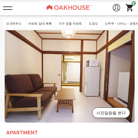
오크하우스
아파트 임대 목록
가구 포함 아파트
도쿄도
신주쿠・나카노・코엔지
사진일람을 본다
APARTMENT