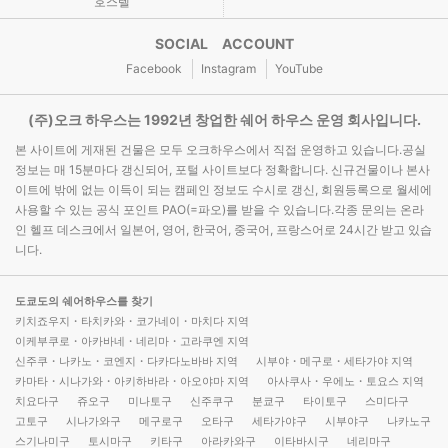
호스텔
SOCIAL ACCOUNT
Facebook
Instagram
YouTube
(주)오크 하우스는 1992년 창업한 쉐어 하우스 운영 회사입니다.
본 사이트에 게재된 건물은 모두 오크하우스에서 직접 운영하고 있습니다.공실
정보는 매 15분마다 갱신되어, 포털 사이트보다 정확합니다. 신규건물이나 본사
이트에 밖에 없는 이득이 되는 캠페인 정보도 수시로 갱신, 회원등록으로 월세에
사용할 수 있는 공식 포인트 PAO(=파오)를 받을 수 있습니다.각종 문의는 온라
인 헬프 데스크에서 일본어, 영어, 한국어, 중국어, 프랑스어로 24시간 받고 있습
니다.
도쿄도의 쉐어하우스를 찾기
키치죠우지・타치카와・코가네이・마치다 지역
이케부쿠로・아카바네・네리마・고라쿠엔 지역
신주쿠・나카노・코엔지・다카다노바바 지역
시부야・메구로・세타가야 지역
카마타・시나가와・아키하바라・아오야마 지역
아사쿠사・우에노・토요스 지역
치요다구
쥬오구
미나토구
신주쿠구
분쿄구
타이토구
스미다구
고토구
시나가와구
메구로구
오타구
세타가야구
시부야구
나카노구
스기나미구
토시마구
키타구
아라카와구
이타바시구
네리마구