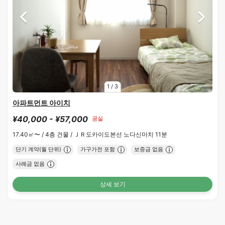
1
/
3
아파트먼트 아이치
¥40,000 - ¥57,000
공실
17.40㎡〜 /
4층 건물 /
ＪＲ도카이도본선 노다신마치 11분
단기 계약(월 단위)
가구가전 포함
보증금 없음
사례금 없음
상세 보기