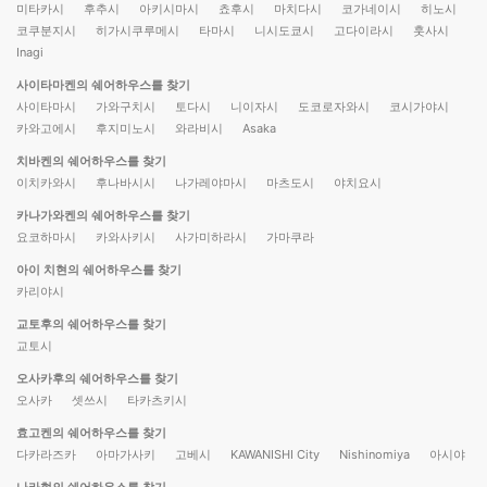
미타카시
후추시
아키시마시
쵸후시
마치다시
코가네이시
히노시
코쿠분지시
히가시쿠루메시
타마시
니시도쿄시
고다이라시
훗사시
Inagi
사이타마켄의 쉐어하우스를 찾기
사이타마시
가와구치시
토다시
니이자시
도코로자와시
코시가야시
카와고에시
후지미노시
와라비시
Asaka
치바켄의 쉐어하우스를 찾기
이치카와시
후나바시시
나가레야마시
마츠도시
야치요시
카나가와켄의 쉐어하우스를 찾기
요코하마시
카와사키시
사가미하라시
가마쿠라
아이 치현의 쉐어하우스를 찾기
카리야시
교토후의 쉐어하우스를 찾기
교토시
오사카후의 쉐어하우스를 찾기
오사카
셋쓰시
타카츠키시
효고켄의 쉐어하우스를 찾기
다카라즈카
아마가사키
고베시
KAWANISHI City
Nishinomiya
아시야