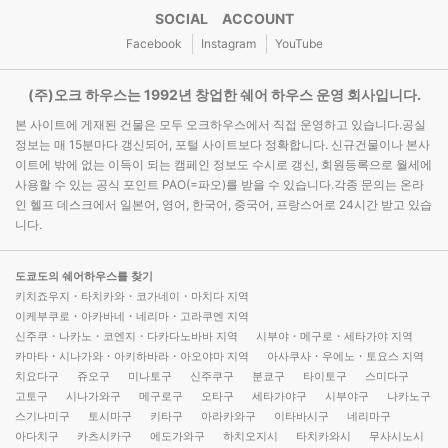
SOCIAL ACCOUNT
Facebook
Instagram
YouTube
(주)오크 하우스는 1992년 창업한 쉐어 하우스 운영 회사입니다.
본 사이트에 게재된 건물은 모두 오크하우스에서 직접 운영하고 있습니다.공실
정보는 매 15분마다 갱신되어, 포털 사이트보다 정확합니다. 신규건물이나 본사
이트에 밖에 없는 이득이 되는 캠페인 정보도 수시로 갱신, 회원등록으로 월세에
사용할 수 있는 공식 포인트 PAO(=파오)를 받을 수 있습니다.각종 문의는 온라
인 헬프 데스크에서 일본어, 영어, 한국어, 중국어, 프랑스어로 24시간 받고 있습
니다.
도쿄도의 쉐어하우스를 찾기
키치죠우지・타치카와・코가네이・마치다 지역
이케부쿠로・아카바네・네리마・고라쿠엔 지역
신주쿠・나카노・코엔지・다카다노바바 지역
시부야・메구로・세타가야 지역
카마타・시나가와・아키하바라・아오야마 지역
아사쿠사・우에노・토요스 지역
치요다구
쥬오구
미나토구
신주쿠구
분쿄구
타이토구
스미다구
고토구
시나가와구
메구로구
오타구
세타가야구
시부야구
나카노구
스기나미구
토시마구
키타구
아라카와구
이타바시구
네리마구
아다치구
카츠시카구
에도가와구
하치오지시
타치카와시
무사시노시