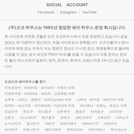
SOCIAL ACCOUNT
Facebook
Instagram
YouTube
(주)오크 하우스는 1992년 창업한 쉐어 하우스 운영 회사입니다.
본 사이트에 게재된 건물은 모두 오크하우스에서 직접 운영하고 있습니다.공실
정보는 매 15분마다 갱신되어, 포털 사이트보다 정확합니다. 신규건물이나 본사
이트에 밖에 없는 이득이 되는 캠페인 정보도 수시로 갱신, 회원등록으로 월세에
사용할 수 있는 공식 포인트 PAO(=파오)를 받을 수 있습니다.각종 문의는 온라
인 헬프 데스크에서 일본어, 영어, 한국어, 중국어, 프랑스어로 24시간 받고 있습
니다.
도쿄도의 쉐어하우스를 찾기
키치죠우지・타치카와・코가네이・마치다 지역
이케부쿠로・아카바네・네리마・고라쿠엔 지역
신주쿠・나카노・코엔지・다카다노바바 지역
시부야・메구로・세타가야 지역
카마타・시나가와・아키하바라・아오야마 지역
아사쿠사・우에노・토요스 지역
치요다구
쥬오구
미나토구
신주쿠구
분쿄구
타이토구
스미다구
고토구
시나가와구
메구로구
오타구
세타가야구
시부야구
나카노구
스기나미구
토시마구
키타구
아라카와구
이타바시구
네리마구
아다치구
카츠시카구
에도가와구
하치오지시
타치카와시
무사시노시