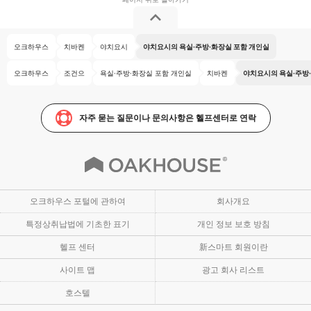
오크하우스
치바켄
야치요시
야치요시의 욕실·주방·화장실 포함 개인실
오크하우스
조건으
욕실·주방·화장실 포함 개인실
치바켄
야치요시의 욕실·주방
자주 묻는 질문이나 문의사항은 헬프센터로 연락
오크하우스 포털에 관하여
회사개요
특정상취납법에 기초한 표기
개인 정보 보호 방침
헬프 센터
新스마트 회원이란
사이트 맵
광고 회사 리스트
호스텔