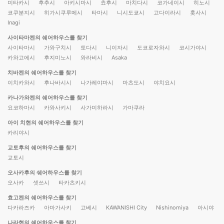
미타카시
후추시
아키시마시
쵸후시
마치다시
코가네이시
히노시
코쿠분지시
히가시쿠루메시
타마시
니시도쿄시
고다이라시
훗사시
Inagi
사이타마켄의 쉐어하우스를 찾기
사이타마시
가와구치시
토다시
니이자시
도코로자와시
코시가야시
카와고에시
후지미노시
와라비시
Asaka
치바켄의 쉐어하우스를 찾기
이치카와시
후나바시시
나가레야마시
마츠도시
야치요시
카나가와켄의 쉐어하우스를 찾기
요코하마시
카와사키시
사가미하라시
가마쿠라
아이 치현의 쉐어하우스를 찾기
카리야시
교토후의 쉐어하우스를 찾기
교토시
오사카후의 쉐어하우스를 찾기
오사카
셋쓰시
타카츠키시
효고켄의 쉐어하우스를 찾기
다카라즈카
아마가사키
고베시
KAWANISHI City
Nishinomiya
아시야
나라현의 쉐어하우스를 찾기