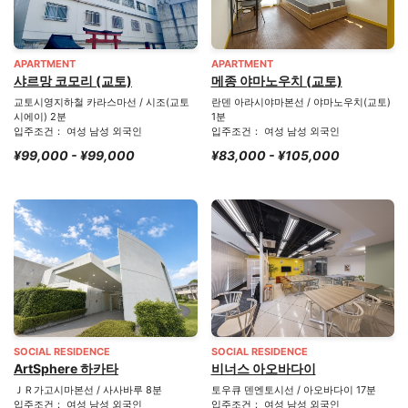
APARTMENT
APARTMENT
샤르망 코모리 (교토)
메종 야마노우치 (교토)
교토시영지하철 카라스마선 / 시조(교토
란덴 아라시야마본선 / 야마노우치(교토)
시에이) 2분
1분
입주조건： 여성 남성 외국인
입주조건： 여성 남성 외국인
¥99,000 - ¥99,000
¥83,000 - ¥105,000
SOCIAL RESIDENCE
SOCIAL RESIDENCE
ArtSphere 하카타
비너스 아오바다이
ＪＲ가고시마본선 / 사사바루 8분
토우큐 덴엔토시선 / 아오바다이 17분
입주조건： 여성 남성 외국인
입주조건： 여성 남성 외국인