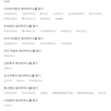
Inagi
사이타마켄의 쉐어하우스를 찾기
사이타마시
가와구치시
토다시
니이자시
도코로자와시
코시가야시
카와고에시
후지미노시
와라비시
Asaka
치바켄의 쉐어하우스를 찾기
이치카와시
후나바시시
나가레야마시
마츠도시
야치요시
카나가와켄의 쉐어하우스를 찾기
요코하마시
카와사키시
사가미하라시
가마쿠라
아이 치현의 쉐어하우스를 찾기
카리야시
교토후의 쉐어하우스를 찾기
교토시
오사카후의 쉐어하우스를 찾기
오사카
셋쓰시
타카츠키시
효고켄의 쉐어하우스를 찾기
다카라즈카
아마가사키
고베시
KAWANISHI City
Nishinomiya
아시야
나라현의 쉐어하우스를 찾기
나라시