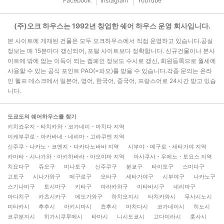
Facebook
Instagram
YouTube
(주)오크 하우스는 1992년 창업한 쉐어 하우스 운영 회사입니다.
본 사이트에 게재된 건물은 모두 오크하우스에서 직접 운영하고 있습니다.공실
정보는 매 15분마다 갱신되어, 포털 사이트보다 정확합니다. 신규건물이나 본사
이트에 밖에 없는 이득이 되는 캠페인 정보도 수시로 갱신, 회원등록으로 월세에
사용할 수 있는 공식 포인트 PAO(=파오)를 받을 수 있습니다.각종 문의는 온라
인 헬프 데스크에서 일본어, 영어, 한국어, 중국어, 프랑스어로 24시간 받고 있습
니다.
도쿄도의 쉐어하우스를 찾기
키치죠우지・타치카와・코가네이・마치다 지역
이케부쿠로・아카바네・네리마・고라쿠엔 지역
신주쿠・나카노・코엔지・다카다노바바 지역
시부야・메구로・세타가야 지역
카마타・시나가와・아키하바라・아오야마 지역
아사쿠사・우에노・토요스 지역
치요다구
쥬오구
미나토구
신주쿠구
분쿄구
타이토구
스미다구
고토구
시나가와구
메구로구
오타구
세타가야구
시부야구
나카노구
스기나미구
토시마구
키타구
아라카와구
이타바시구
네리마구
아다치구
카츠시카구
에도가와구
하치오지시
타치카와시
무사시노시
미타카시
후추시
아키시마시
쵸후시
마치다시
코가네이시
히노시
코쿠분지시
히가시쿠루메시
타마시
니시도쿄시
고다이라시
훗사시