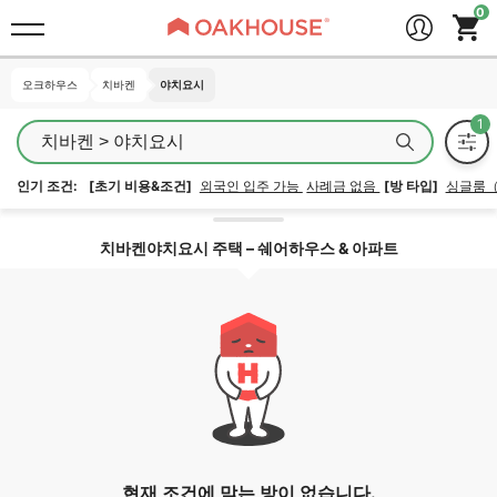
오크하우스
오크하우스
치바켄
치바켄
야치요시
야치요시
치바켄 > 야치요시
인기 조건:
[초기 비용&조건]
외국인 입주 가능
사례금 없음
[방 타입]
싱글룸
지역 잠금 해제
치바켄야치요시 주택 – 쉐어하우스 & 아파트
현재 조건에 맞는 방이 없습니다.