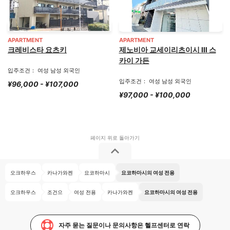
APARTMENT
APARTMENT
크레비스타 요츠키
제노비아 교세이리츠이시 Ⅲ 스
카이 가든
입주조건： 여성 남성 외국인
입주조건： 여성 남성 외국인
¥96,000 - ¥107,000
¥97,000 - ¥100,000
오크하우스
카나가와켄
요코하마시
요코하마시의 여성 전용
오크하우스
조건으
여성 전용
카나가와켄
요코하마시의 여성 전용
자주 묻는 질문이나 문의사항은 헬프센터로 연락