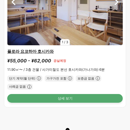
1
/
3
플로라 요코하마 호시카와
¥55,000 - ¥62,000
공실예정
11.90㎡〜 /
3층 건물 /
사가미철도 본선 호시카와(가나가와) 6분
단기 계약(월 단위)
가구가전 포함
보증금 없음
사례금 없음
상세 보기