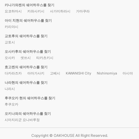
카나가와켄의 쉐어하우스를 찾기
요코하마시
카와사키시
사가미하라시
가마쿠라
아이 치현의 쉐어하우스를 찾기
카리야시
교토후의 쉐어하우스를 찾기
교토시
오사카후의 쉐어하우스를 찾기
오사카
셋쓰시
타카츠키시
효고켄의 쉐어하우스를 찾기
다카라즈카
아마가사키
고베시
KAWANISHI City
Nishinomiya
아시야
나라현의 쉐어하우스를 찾기
나라시
후쿠오카 현의 쉐어하우스를 찾기
후쿠오카
오키나와의 쉐어하우스를 찾기
시마지리군 요나바루정
Copyright © OAKHOUSE All Right Reserved.