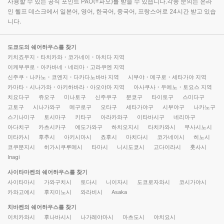
사용할 수 있는 공식 포인트 PAO(=파오)를 받을 수 있습니다.각종 문의는 온라
인 헬프 데스크에서 일본어, 영어, 한국어, 중국어, 프랑스어로 24시간 받고 있습
니다.
도쿄도의 쉐어하우스를 찾기
키치죠우지・타치카와・코가네이・마치다 지역
이케부쿠로・아카바네・네리마・고라쿠엔 지역
신주쿠・나카노・코엔지・다카다노바바 지역
시부야・메구로・세타가야 지역
카마타・시나가와・아키하바라・아오야마 지역
아사쿠사・우에노・토요스 지역
치요다구
쥬오구
미나토구
신주쿠구
분쿄구
타이토구
스미다구
고토구
시나가와구
메구로구
오타구
세타가야구
시부야구
나카노구
스기나미구
토시마구
키타구
아라카와구
이타바시구
네리마구
아다치구
카츠시카구
에도가와구
하치오지시
타치카와시
무사시노시
미타카시
후추시
아키시마시
쵸후시
마치다시
코가네이시
히노시
코쿠분지시
히가시쿠루메시
타마시
니시도쿄시
고다이라시
훗사시
Inagi
사이타마켄의 쉐어하우스를 찾기
사이타마시
가와구치시
토다시
니이자시
도코로자와시
코시가야시
카와고에시
후지미노시
와라비시
Asaka
치바켄의 쉐어하우스를 찾기
이치카와시
후나바시시
나가레야마시
마츠도시
야치요시