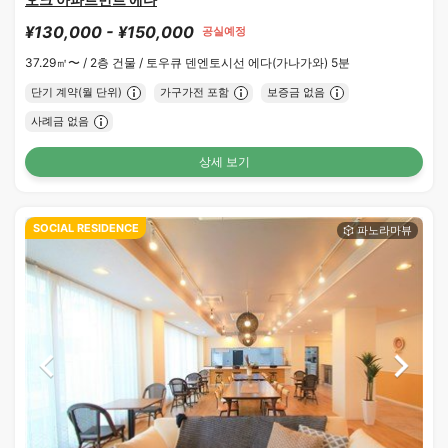
¥130,000 - ¥150,000
공실예정
37.29㎡〜 /
2층 건물 /
토우큐 덴엔토시선 에다(가나가와) 5분
단기 계약(월 단위)
가구가전 포함
보증금 없음
사례금 없음
상세 보기
SOCIAL RESIDENCE