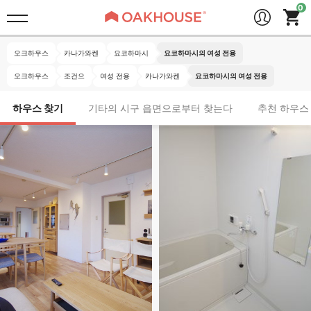
오크하우스
카나가와켄
요코하마시
요코하마시의 여성 전용
오크하우스
조건으
여성 전용
카나가와켄
요코하마시의 여성 전용
하우스 찾기
기타의 시구 읍면으로부터 찾는다
추천 하우스