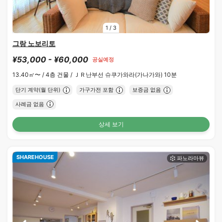
1
/
3
그랑 노보리토
¥53,000 - ¥60,000
공실예정
13.40㎡〜 /
4층 건물 /
ＪＲ난부선 슈쿠가와라(가나가와) 10분
단기 계약(월 단위)
가구가전 포함
보증금 없음
사례금 없음
상세 보기
SHAREHOUSE