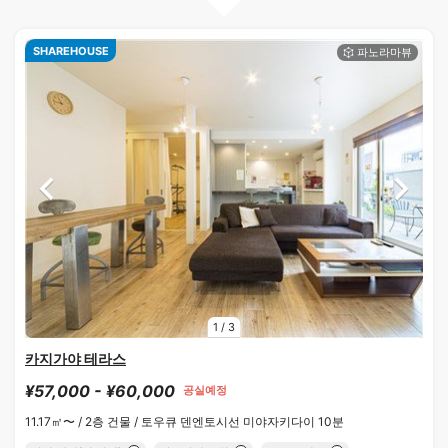
SHAREHOUSE
1
/
3
카지가야 테라스
¥57,000 - ¥60,000
공실예정
11.17㎡〜 /
2층 건물 /
토우큐 덴엔토시선 미야자키다이 10분