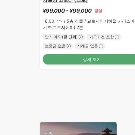
샤르망 코모리 (교토)
¥99,000 - ¥99,000
공실
18.00㎡〜 /
5층 건물 /
교토시영지하철 카라스마
시조(교토시에이) 2분
단기 계약(월 단위)
가구가전 포함
보증금 없음
사례금 없음
상세 보기
신축