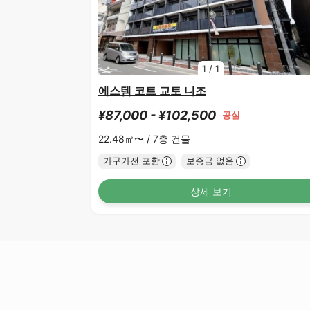
1
/
1
에스템 코트 교토 니조
¥87,000 - ¥102,500
공실
22.48㎡〜 /
7층 건물
가구가전 포함
보증금 없음
상세 보기