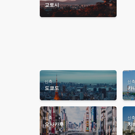
교토시
신축
신
도쿄도
카
신축
신
오사카후
치