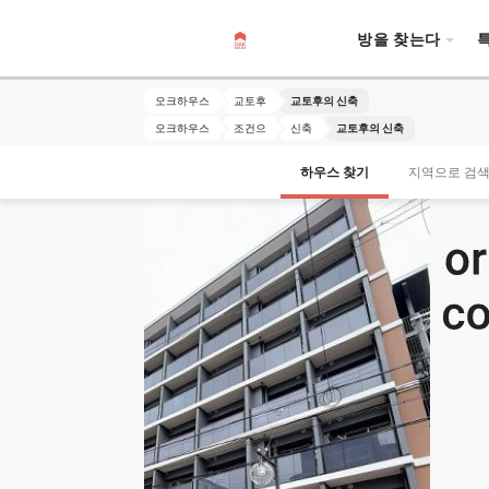
방을 찾는다
오크하우스
교토후
교토후의 신축
오크하우스
조건으
신축
교토후의 신축
하우스 찾기
지역으로 검