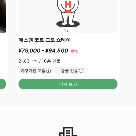
1
/
1
에스템 코트 교토 쇼테이
¥79,000 - ¥94,500
공실
21.83㎡〜 /
10층 건물
가구가전 포함
보증금 없음
상세 보기