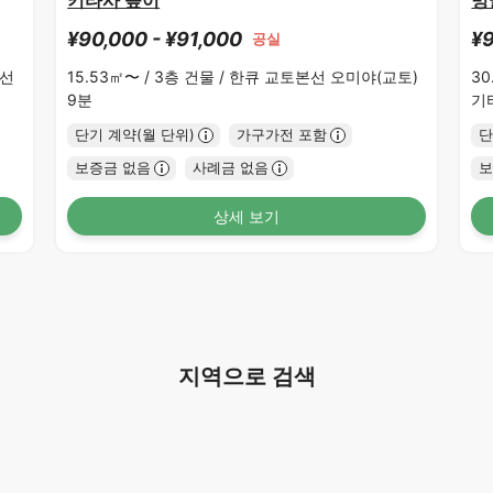
키타사 높이
밍
¥90,000 - ¥91,000
¥9
공실
선
15.53㎡〜 /
3층 건물 /
한큐 교토본선 오미야(교토)
30
9분
기
단기 계약(월 단위)
가구가전 포함
단
보증금 없음
사례금 없음
보
상세 보기
지역으로 검색