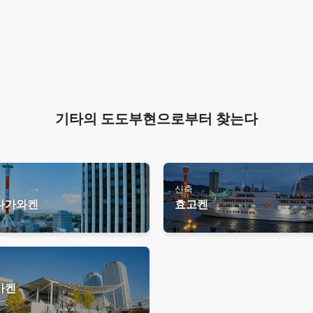
기타의 도도부현으로부터 찾는다
축
신축
나가와켄
효고켄
축
바켄