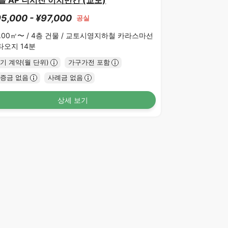
글 AP 니시진 이치반칸 (교토)
5,000 - ¥97,000
공실
.00㎡〜 /
4층 건물 /
교토시영지하철 카라스마선
타오지 14분
기 계약(월 단위)
가구가전 포함
증금 없음
사례금 없음
상세 보기