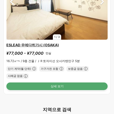
1
/
3
ESLEAD 우메다히가시 (OSAKA)
¥77,000 - ¥77,000
만실
16.72㎡〜 /
9층 건물 /
ＪＲ토자이선 오사카텐만구 5분
단기 계약(월 단위)
가구가전 포함
보증금 없음
사례금 없음
상세 보기
지역으로 검색