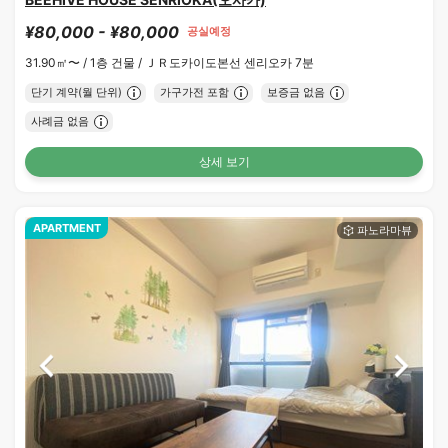
¥80,000 - ¥80,000
공실예정
31.90㎡〜 /
1층 건물 /
ＪＲ도카이도본선 센리오카 7분
단기 계약(월 단위)
가구가전 포함
보증금 없음
사례금 없음
상세 보기
APARTMENT