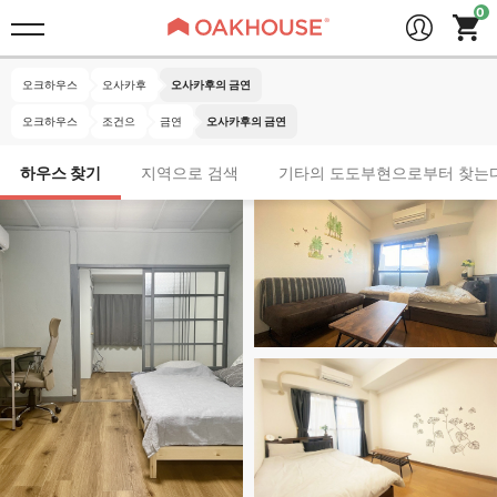
오크하우스
오사카후
오사카후의 금연
오크하우스
조건으
금연
오사카후의 금연
하우스 찾기
지역으로 검색
기타의 도도부현으로부터 찾는