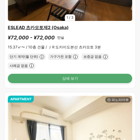
1
/
3
ESLEAD 츠카모토제2 (Osaka)
¥72,000 - ¥72,000
만실
15.37㎡〜 /
10층 건물 /
ＪＲ도카이도본선 츠카모토 3분
단기 계약(월 단위)
가구가전 포함
보증금 없음
사례금 없음
상세 보기
APARTMENT