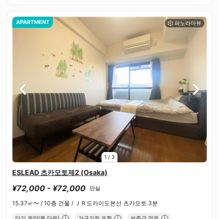
APARTMENT
1
/
3
ESLEAD 츠카모토제2 (Osaka)
¥72,000 - ¥72,000
만실
15.37㎡〜 /
10층 건물 /
ＪＲ도카이도본선 츠카모토 3분
단기 계약(월 단위)
가구가전 포함
보증금 없음