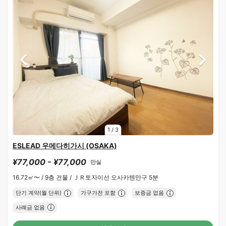
1
/
3
ESLEAD 우메다히가시 (OSAKA)
¥77,000 - ¥77,000
만실
16.72㎡〜 /
9층 건물 /
ＪＲ토자이선 오사카텐만구 5분
단기 계약(월 단위)
가구가전 포함
보증금 없음
사례금 없음