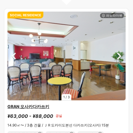
SOCIAL RESIDENCE
1
/
3
GRAN 오사카다카쓰키
¥63,000 - ¥88,000
공실
14.90㎡〜 /
3층 건물 /
ＪＲ도카이도본선 다카쓰키(오사카) 15분