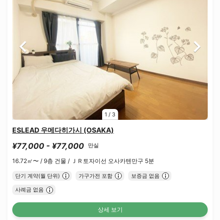
1
/
3
ESLEAD 우메다히가시 (OSAKA)
¥77,000 - ¥77,000
만실
16.72㎡〜 /
9층 건물 /
ＪＲ토자이선 오사카텐만구 5분
단기 계약(월 단위)
가구가전 포함
보증금 없음
사례금 없음
상세 보기