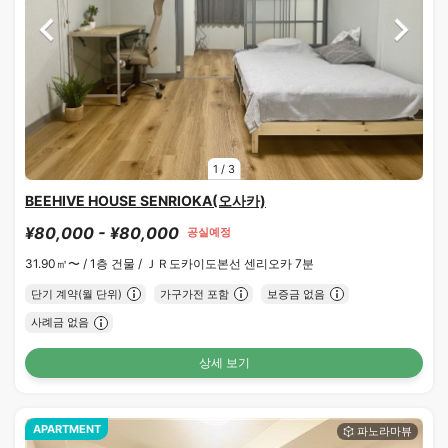
1
/
3
BEEHIVE HOUSE SENRIOKA(오사카)
¥80,000 - ¥80,000
공실예정
31.90㎡〜 /
1층 건물 /
ＪＲ도카이도본선 센리오카 7분
단기 계약(월 단위)
가구가전 포함
보증금 없음
사례금 없음
상세 보기
APARTMENT