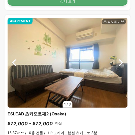
상세 보기
APARTMENT
1
/
3
ESLEAD 츠카모토제2 (Osaka)
¥72,000 - ¥72,000
만실
15.37㎡〜 /
10층 건물 /
ＪＲ도카이도본선 츠카모토 3분