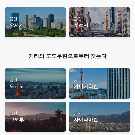
금연
금연
오사카
셋쓰시
기타의 도도부현으로부터 찾는다
금연
금연
도쿄도
카나가와켄
금연
금연
교토후
사이타마켄