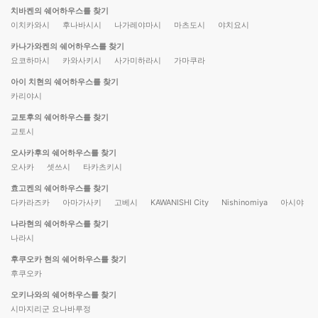
치바켄의 쉐어하우스를 찾기
이치카와시
후나바시시
나가레야마시
마츠도시
야치요시
카나가와켄의 쉐어하우스를 찾기
요코하마시
카와사키시
사가미하라시
가마쿠라
아이 치현의 쉐어하우스를 찾기
카리야시
교토후의 쉐어하우스를 찾기
교토시
오사카후의 쉐어하우스를 찾기
오사카
셋쓰시
타카츠키시
효고켄의 쉐어하우스를 찾기
다카라즈카
아마가사키
고베시
KAWANISHI City
Nishinomiya
아시야
나라현의 쉐어하우스를 찾기
나라시
후쿠오카 현의 쉐어하우스를 찾기
후쿠오카
오키나와의 쉐어하우스를 찾기
시마지리군 요나바루정