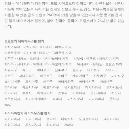
정보는 매 15분마다 갱신되어, 포털 사이트보다 정확합니다. 신규건물이나 본사
이트에 밖에 없는 이득이 되는 캠페인 정보도 수시로 갱신, 회원등록으로 월세에
사용할 수 있는 공식 포인트 PAO(=파오)를 받을 수 있습니다.각종 문의는 온라
인 헬프 데스크에서 일본어, 영어, 한국어, 중국어, 프랑스어로 24시간 받고 있습
니다.
도쿄도의 쉐어하우스를 찾기
키치죠우지・타치카와・코가네이・마치다 지역
이케부쿠로・아카바네・네리마・고라쿠엔 지역
신주쿠・나카노・코엔지・다카다노바바 지역
시부야・메구로・세타가야 지역
카마타・시나가와・아키하바라・아오야마 지역
아사쿠사・우에노・토요스 지역
치요다구
쥬오구
미나토구
신주쿠구
분쿄구
타이토구
스미다구
고토구
시나가와구
메구로구
오타구
세타가야구
시부야구
나카노구
스기나미구
토시마구
키타구
아라카와구
이타바시구
네리마구
아다치구
카츠시카구
에도가와구
하치오지시
타치카와시
무사시노시
미타카시
후추시
아키시마시
쵸후시
마치다시
코가네이시
히노시
코쿠분지시
히가시쿠루메시
타마시
니시도쿄시
고다이라시
훗사시
Inagi
사이타마켄의 쉐어하우스를 찾기
사이타마시
가와구치시
토다시
니이자시
도코로자와시
코시가야시
카와고에시
후지미노시
와라비시
Asaka