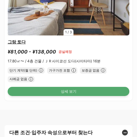
1
/
3
그랑 토다
¥81,000 - ¥138,000
공실예정
17.80㎡〜 /
4층 건물 /
ＪＲ사이쿄선 도다(사이타마) 16분
단기 계약(월 단위)
가구가전 포함
보증금 없음
사례금 없음
상세 보기
다른 조건·입주자 속성으로부터 찾는다