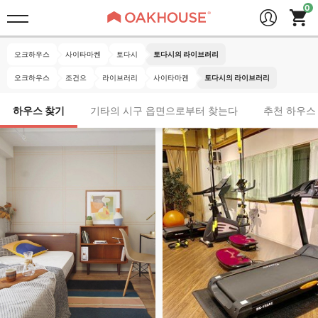
오크하우스
사이타마켄
토다시
토다시의 라이브러리
오크하우스
조건으
라이브러리
사이타마켄
토다시의 라이브러리
하우스 찾기
기타의 시구 읍면으로부터 찾는다
추천 하우스