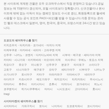
본 사이트에 게재된 건물은 모두 오크하우스에서 직접 운영하고 있습니다.공실
정보는 매 15분마다 갱신되어, 포털 사이트보다 정확합니다. 신규건물이나 본사
이트에 밖에 없는 이득이 되는 캠페인 정보도 수시로 갱신, 회원등록으로 월세에
사용할 수 있는 공식 포인트 PAO(=파오)를 받을 수 있습니다.각종 문의는 온라
인 헬프 데스크에서 일본어, 영어, 한국어, 중국어, 프랑스어로 24시간 받고 있습
니다.
도쿄도의 쉐어하우스를 찾기
키치죠우지・타치카와・코가네이・마치다 지역
이케부쿠로・아카바네・네리마・고라쿠엔 지역
신주쿠・나카노・코엔지・다카다노바바 지역
시부야・메구로・세타가야 지역
카마타・시나가와・아키하바라・아오야마 지역
아사쿠사・우에노・토요스 지역
치요다구
쥬오구
미나토구
신주쿠구
분쿄구
타이토구
스미다구
고토구
시나가와구
메구로구
오타구
세타가야구
시부야구
나카노구
스기나미구
토시마구
키타구
아라카와구
이타바시구
네리마구
아다치구
카츠시카구
에도가와구
하치오지시
타치카와시
무사시노시
미타카시
후추시
아키시마시
쵸후시
마치다시
코가네이시
히노시
코쿠분지시
히가시쿠루메시
타마시
니시도쿄시
고다이라시
훗사시
Inagi
사이타마켄의 쉐어하우스를 찾기
사이타마시
가와구치시
토다시
니이자시
도코로자와시
코시가야시