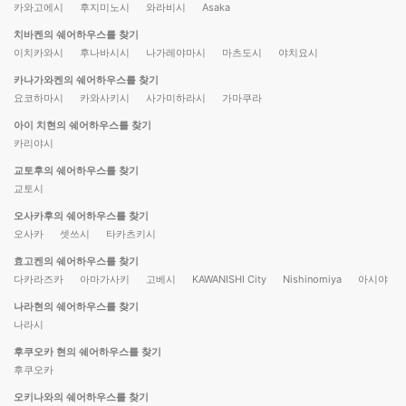
카와고에시
후지미노시
와라비시
Asaka
치바켄의 쉐어하우스를 찾기
이치카와시
후나바시시
나가레야마시
마츠도시
야치요시
카나가와켄의 쉐어하우스를 찾기
요코하마시
카와사키시
사가미하라시
가마쿠라
아이 치현의 쉐어하우스를 찾기
카리야시
교토후의 쉐어하우스를 찾기
교토시
오사카후의 쉐어하우스를 찾기
오사카
셋쓰시
타카츠키시
효고켄의 쉐어하우스를 찾기
다카라즈카
아마가사키
고베시
KAWANISHI City
Nishinomiya
아시야
나라현의 쉐어하우스를 찾기
나라시
후쿠오카 현의 쉐어하우스를 찾기
후쿠오카
오키나와의 쉐어하우스를 찾기