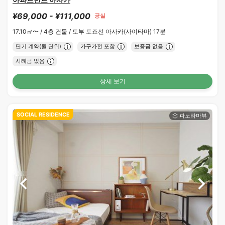
¥69,000 - ¥111,000
공실
17.10㎡〜 /
4층 건물 /
토부 토죠선 아사카(사이타마) 17분
단기 계약(월 단위)
가구가전 포함
보증금 없음
사례금 없음
상세 보기
SOCIAL RESIDENCE