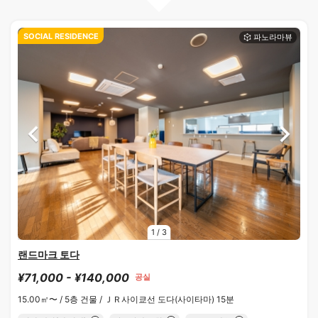
SOCIAL RESIDENCE
1
/
3
랜드마크 토다
¥71,000 - ¥140,000
공실
15.00㎡〜 /
5층 건물 /
ＪＲ사이쿄선 도다(사이타마) 15분