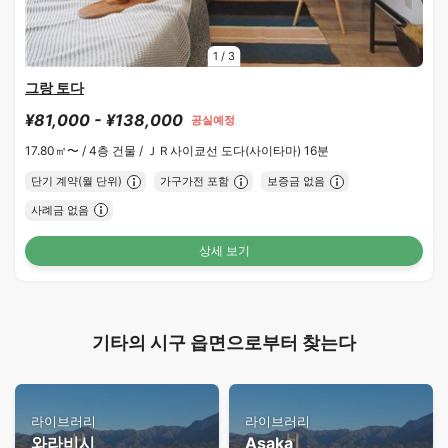
1
/
3
그랑 토다
¥81,000 - ¥138,000
공실예정
17.80㎡〜 /
4층 건물 /
ＪＲ사이쿄선 도다(사이타마) 16분
단기 계약(월 단위)
가구가전 포함
보증금 없음
사례금 없음
상세 보기
기타의 시구 읍면으로부터 찾는다
라이브러리
라이브러리
와라비시
Asaka