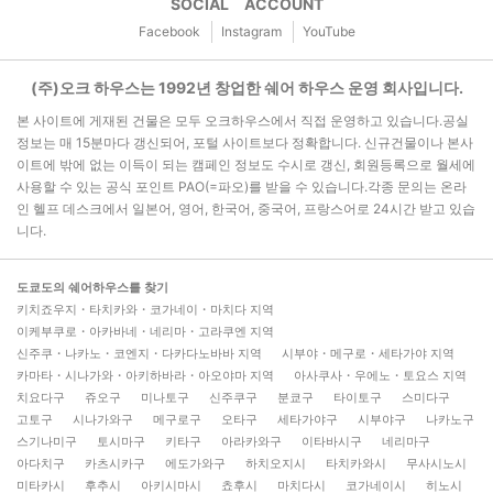
SOCIAL ACCOUNT
Facebook
Instagram
YouTube
(주)오크 하우스는 1992년 창업한 쉐어 하우스 운영 회사입니다.
본 사이트에 게재된 건물은 모두 오크하우스에서 직접 운영하고 있습니다.공실
정보는 매 15분마다 갱신되어, 포털 사이트보다 정확합니다. 신규건물이나 본사
이트에 밖에 없는 이득이 되는 캠페인 정보도 수시로 갱신, 회원등록으로 월세에
사용할 수 있는 공식 포인트 PAO(=파오)를 받을 수 있습니다.각종 문의는 온라
인 헬프 데스크에서 일본어, 영어, 한국어, 중국어, 프랑스어로 24시간 받고 있습
니다.
도쿄도의 쉐어하우스를 찾기
키치죠우지・타치카와・코가네이・마치다 지역
이케부쿠로・아카바네・네리마・고라쿠엔 지역
신주쿠・나카노・코엔지・다카다노바바 지역
시부야・메구로・세타가야 지역
카마타・시나가와・아키하바라・아오야마 지역
아사쿠사・우에노・토요스 지역
치요다구
쥬오구
미나토구
신주쿠구
분쿄구
타이토구
스미다구
고토구
시나가와구
메구로구
오타구
세타가야구
시부야구
나카노구
스기나미구
토시마구
키타구
아라카와구
이타바시구
네리마구
아다치구
카츠시카구
에도가와구
하치오지시
타치카와시
무사시노시
미타카시
후추시
아키시마시
쵸후시
마치다시
코가네이시
히노시