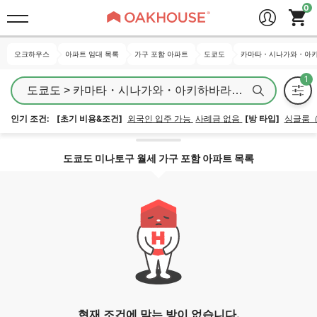
오크하우스
오크하우스
아파트 임대 목록
아파트 임대 목록
가구 포함 아파트
가구 포함 아파트
도쿄도
도쿄도
카마타・시나가와・아키
카마타・시나가와・아키
도쿄도 > 카마타・시나가와・아키하바라・아오야마 지역
인기 조건:
[초기 비용&조건]
외국인 입주 가능
사례금 없음
[방 타입]
싱글룸
지역 잠금 해제
도쿄도 미나토구 월세 가구 포함 아파트 목록
현재 조건에 맞는 방이 없습니다.