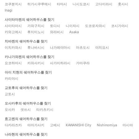
코쿠분지시
히가시쿠루메시
타마시
니시도쿄시
고다이라시
훗사시
Inagi
사이타마켄의 쉐어하우스를 찾기
사이타마시
가와구치시
토다시
니이자시
도코로자와시
코시가야시
카와고에시
후지미노시
와라비시
Asaka
치바켄의 쉐어하우스를 찾기
이치카와시
후나바시시
나가레야마시
마츠도시
야치요시
카나가와켄의 쉐어하우스를 찾기
요코하마시
카와사키시
사가미하라시
가마쿠라
아이 치현의 쉐어하우스를 찾기
카리야시
교토후의 쉐어하우스를 찾기
교토시
오사카후의 쉐어하우스를 찾기
오사카
셋쓰시
타카츠키시
효고켄의 쉐어하우스를 찾기
다카라즈카
아마가사키
고베시
KAWANISHI City
Nishinomiya
아시야
나라현의 쉐어하우스를 찾기