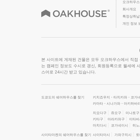
오크하우스
회사개요
특정상취납
개인 정보 
본 사이트에 게재된 건물은 모두 오크하우스에서 직접 
는 캠페인 정보도 수시로 갱신, 회원등록으로 월세에 사용
스어로 24시간 받고 있습니다.
도쿄도의 쉐어하우스를 찾기
키치죠우지・타치카와・코가네
카마타・시나가와・아키하바라
치요다구
쥬오구
미나토구
키타구
아라카와구
이타바
마치다시
코가네이시
히노
사이타마켄의 쉐어하우스를 찾기
사이타마시
가와구치시
토