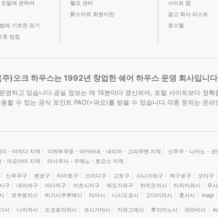
 포털에 관하여
헬프 센터
사이트 맵
新스마트 회원이란
광고 회사 리스트
법에 기초한 표기
호스텔
보호 방침
(주)오크 하우스는 1992년 창업한 쉐어 하우스 운영 회사입니다
운영하고 있습니다.공실 정보는 매 15분마다 갱신되어, 포털 사이트보다 정확
할 수 있는 공식 포인트 PAO(=파오)를 받을 수 있습니다.각종 문의는 온라인
이・마치다 지역
이케부쿠로・아카바네・네리마・고라쿠엔 지역
신주쿠・나카노・코
・아오야마 지역
아사쿠사・우에노・토요스 지역
신주쿠구
분쿄구
타이토구
스미다구
고토구
시나가와구
메구로구
오타구
시구
네리마구
아다치구
카츠시카구
에도가와구
하치오지시
타치카와시
무사
시
코쿠분지시
히가시쿠루메시
타마시
니시도쿄시
고다이라시
훗사시
Inagi
다시
니이자시
도코로자와시
코시가야시
카와고에시
후지미노시
와라비시
A