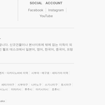
SOCIAL ACCOUNT
Facebook
Instagram
YouTube
.
합니다. 신규건물이나 본사이트에 밖에 없는 이득이 되
 헬프 데스크에서 일본어, 영어, 한국어, 중국어, 프랑
엔지・다카다노바바 지역
시부야・메구로・세타가야 지역
세타가야구
시부야구
나카노구
스기나미구
토시마구
시노시
미타카시
후추시
아키시마시
쵸후시
saka