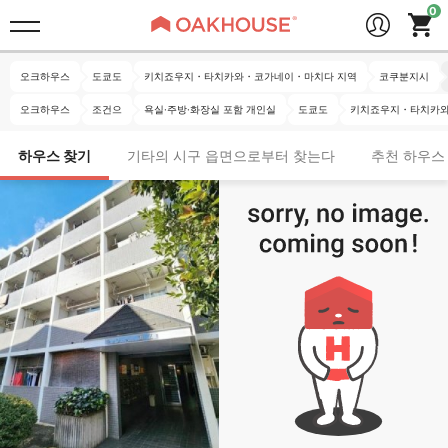
오크하우스
도쿄도
키치죠우지・타치카와・코가네이・마치다 지역
코쿠분지시
오크하우스
조건으
욕실·주방·화장실 포함 개인실
도쿄도
키치죠우지・타치카와
하우스 찾기
기타의 시구 읍면으로부터 찾는다
추천 하우스