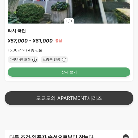
1
/
1
타시 국립
¥57,000 - ¥61,000
공실
15.00㎡〜 /
4층 건물
가구가전 포함
보증금 없음
상세 보기
도쿄도의 APARTMENT시리즈
다른 조건·입주자 속성으로부터 찾는다