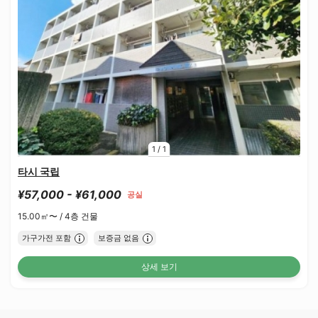
1
/
1
타시 국립
¥57,000 - ¥61,000
공실
15.00㎡〜 /
4층 건물
가구가전 포함
보증금 없음
상세 보기