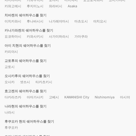
사이타마시
가와구치시
토다시
니이자시
도코로자와시
코시가야시
카와고에시
후지미노시
와라비시
Asaka
치바켄의 쉐어하우스를 찾기
이치카와시
후나바시시
나가레야마시
마츠도시
야치요시
카나가와켄의 쉐어하우스를 찾기
요코하마시
카와사키시
사가미하라시
가마쿠라
아이 치현의 쉐어하우스를 찾기
카리야시
교토후의 쉐어하우스를 찾기
교토시
오사카후의 쉐어하우스를 찾기
오사카
셋쓰시
타카츠키시
효고켄의 쉐어하우스를 찾기
다카라즈카
아마가사키
고베시
KAWANISHI City
Nishinomiya
아시야
나라현의 쉐어하우스를 찾기
나라시
후쿠오카 현의 쉐어하우스를 찾기
후쿠오카