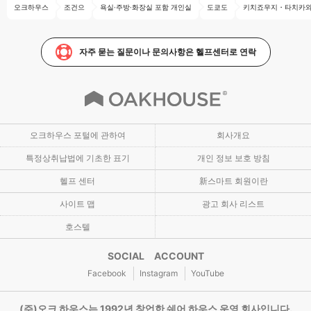
오크하우스
조건으
욕실·주방·화장실 포함 개인실
도쿄도
키치죠우지・타치카와
자주 묻는 질문이나 문의사항은 헬프센터로 연락
오크하우스 포털에 관하여
회사개요
특정상취납법에 기초한 표기
개인 정보 보호 방침
헬프 센터
新스마트 회원이란
사이트 맵
광고 회사 리스트
호스텔
SOCIAL ACCOUNT
Facebook
Instagram
YouTube
(주)오크 하우스는 1992년 창업한 쉐어 하우스 운영 회사입니다.