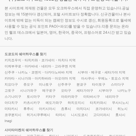
본 사이트에 게재된 건물은 모두 오크하우스에서 직접 운영하고 있습니다.공실
정보는 매 15분마다 갱신되어, 포털 사이트보다 정확합니다. 신규건물이나 본사
이트에 밖에 없는 이득이 되는 캠페인 정보도 수시로 갱신, 회원등록으로 월세에
사용할 수 있는 공식 포인트 PAO(=파오)를 받을 수 있습니다.각종 문의는 온라
인 헬프 데스크에서 일본어, 영어, 한국어, 중국어, 프랑스어로 24시간 받고 있습
니다.
도쿄도의 쉐어하우스를 찾기
키치죠우지・타치카와・코가네이・마치다 지역
이케부쿠로・아카바네・네리마・고라쿠엔 지역
신주쿠・나카노・코엔지・다카다노바바 지역
시부야・메구로・세타가야 지역
카마타・시나가와・아키하바라・아오야마 지역
아사쿠사・우에노・토요스 지역
치요다구
쥬오구
미나토구
신주쿠구
분쿄구
타이토구
스미다구
고토구
시나가와구
메구로구
오타구
세타가야구
시부야구
나카노구
스기나미구
토시마구
키타구
아라카와구
이타바시구
네리마구
아다치구
카츠시카구
에도가와구
하치오지시
타치카와시
무사시노시
미타카시
후추시
아키시마시
쵸후시
마치다시
코가네이시
히노시
코쿠분지시
히가시쿠루메시
타마시
니시도쿄시
고다이라시
훗사시
Inagi
사이타마켄의 쉐어하우스를 찾기