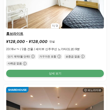
1
/
3
홈브라이트
¥128,000 - ¥128,000
만실
23.18㎡〜 /
2층 건물 /
세이부 신주쿠선 노가타(도쿄) 9분
단기 계약(월 단위)
가구가전 포함
보증금 없음
사례금 없음
상세 보기
SHAREHOUSE