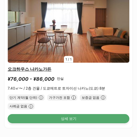
1
/
1
오크하우스 나카노가든
¥76,000 - ¥86,000
만실
7.40㎡〜 /
2층 건물 /
도쿄메트로 토자이선 나카노(도쿄) 8분
단기 계약(월 단위)
가구가전 포함
보증금 없음
사례금 없음
상세 보기