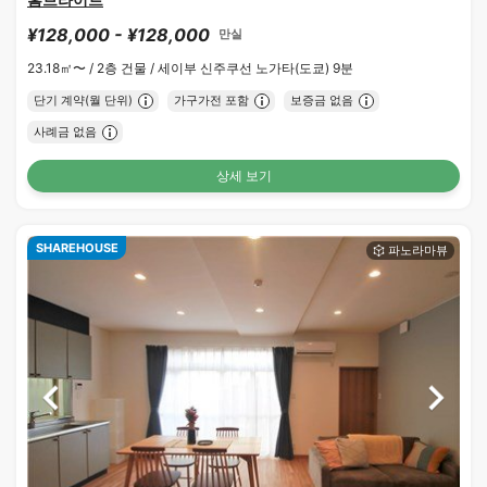
¥128,000 - ¥128,000
만실
23.18㎡〜 /
2층 건물 /
세이부 신주쿠선 노가타(도쿄) 9분
단기 계약(월 단위)
가구가전 포함
보증금 없음
사례금 없음
상세 보기
SHAREHOUSE