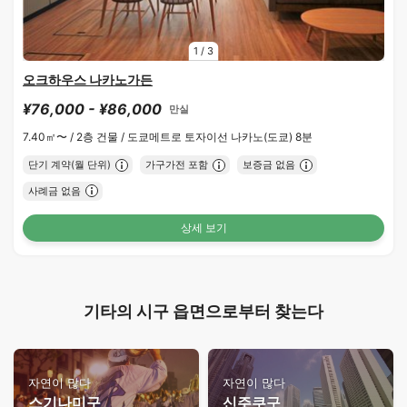
1
/
3
오크하우스 나카노가든
¥76,000 - ¥86,000
만실
7.40㎡〜 /
2층 건물 /
도쿄메트로 토자이선 나카노(도쿄) 8분
단기 계약(월 단위)
가구가전 포함
보증금 없음
사례금 없음
상세 보기
기타의 시구 읍면으로부터 찾는다
자연이 많다
자연이 많다
스기나미구
신주쿠구