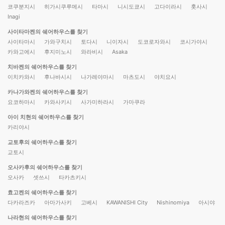
코쿠분지시
히가시쿠루메시
타마시
니시도쿄시
고다이라시
훗사시
Inagi
사이타마켄의 쉐어하우스를 찾기
사이타마시
가와구치시
토다시
니이자시
도코로자와시
코시가야시
카와고에시
후지미노시
와라비시
Asaka
치바켄의 쉐어하우스를 찾기
이치카와시
후나바시시
나가레야마시
마츠도시
야치요시
카나가와켄의 쉐어하우스를 찾기
요코하마시
카와사키시
사가미하라시
가마쿠라
아이 치현의 쉐어하우스를 찾기
카리야시
교토후의 쉐어하우스를 찾기
교토시
오사카후의 쉐어하우스를 찾기
오사카
셋쓰시
타카츠키시
효고켄의 쉐어하우스를 찾기
다카라즈카
아마가사키
고베시
KAWANISHI City
Nishinomiya
아시야
나라현의 쉐어하우스를 찾기