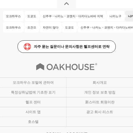
오크하우스
도쿄도
신주쿠・나카노・코엔지・다카다노바바 지역
나카노구
나
오크하우스
조건으
자연이 많다
도쿄도
신주쿠・나카노・코엔지・다카다노바바
자주 묻는 질문이나 문의사항은 헬프센터로 연락
오크하우스 포털에 관하여
회사개요
특정상취납법에 기초한 표기
개인 정보 보호 방침
헬프 센터
新스마트 회원이란
사이트 맵
광고 회사 리스트
호스텔