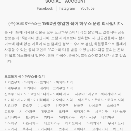
SOCIAL ACCOUNT
Facebook
Instagram
YouTube
(주)오크 하우스는 1992년 창업한 쉐어 하우스 운영 회사입니다.
본 사이트에 게재된 건물은 모두 오크하우스에서 직접 운영하고 있습니다.공실
정보는 매 15분마다 갱신되어, 포털 사이트보다 정확합니다. 신규건물이나 본사
이트에 밖에 없는 이득이 되는 캠페인 정보도 수시로 갱신, 회원등록으로 월세에
사용할 수 있는 공식 포인트 PAO(=파오)를 받을 수 있습니다.각종 문의는 온라
인 헬프 데스크에서 일본어, 영어, 한국어, 중국어, 프랑스어로 24시간 받고 있습
니다.
도쿄도의 쉐어하우스를 찾기
키치죠우지・타치카와・코가네이・마치다 지역
이케부쿠로・아카바네・네리마・고라쿠엔 지역
신주쿠・나카노・코엔지・다카다노바바 지역
시부야・메구로・세타가야 지역
카마타・시나가와・아키하바라・아오야마 지역
아사쿠사・우에노・토요스 지역
치요다구
쥬오구
미나토구
신주쿠구
분쿄구
타이토구
스미다구
고토구
시나가와구
메구로구
오타구
세타가야구
시부야구
나카노구
스기나미구
토시마구
키타구
아라카와구
이타바시구
네리마구
아다치구
카츠시카구
에도가와구
하치오지시
타치카와시
무사시노시
미타카시
후추시
아키시마시
쵸후시
마치다시
코가네이시
히노시