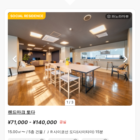
SOCIAL RESIDENCE
1
/
3
랜드마크 토다
¥71,000 - ¥140,000
공실
15.00㎡〜 /
5층 건물 /
ＪＲ사이쿄선 도다(사이타마) 15분