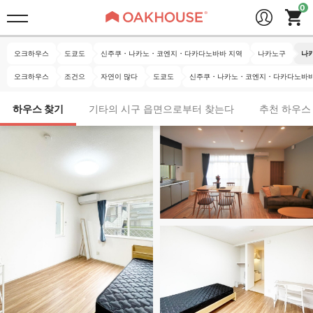
오크하우스
도쿄도
신주쿠・나카노・코엔지・다카다노바바 지역
나카노구
나
오크하우스
조건으
자연이 많다
도쿄도
신주쿠・나카노・코엔지・다카다노바바
하우스 찾기
기타의 시구 읍면으로부터 찾는다
추천 하우스