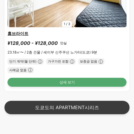
1
/
3
홈브라이트
¥128,000 - ¥128,000
만실
23.18㎡〜 /
2층 건물 /
세이부 신주쿠선 노가타(도쿄) 9분
단기 계약(월 단위)
가구가전 포함
보증금 없음
사례금 없음
상세 보기
도쿄도의 APARTMENT시리즈