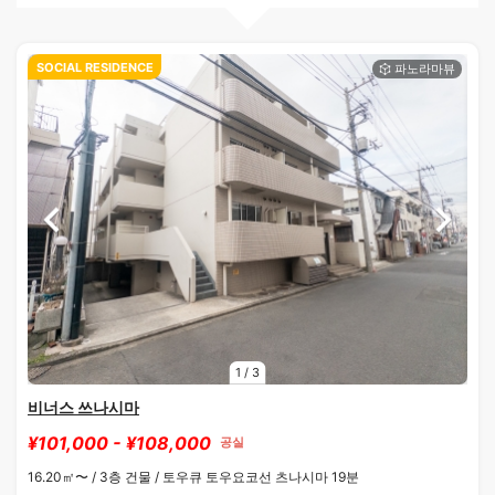
SOCIAL RESIDENCE
1
/
3
비너스 쓰나시마
¥101,000 - ¥108,000
공실
16.20㎡〜 /
3층 건물 /
토우큐 토우요코선 츠나시마 19분