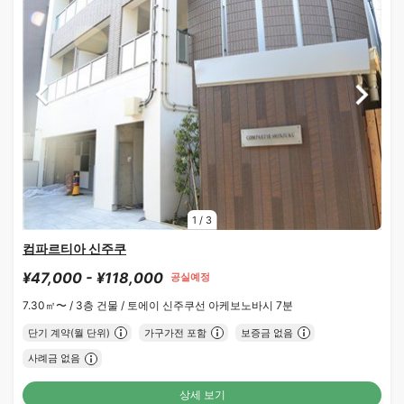
1
/
3
컴파르티아 신주쿠
¥47,000 - ¥118,000
공실예정
7.30㎡〜 /
3층 건물 /
토에이 신주쿠선 아케보노바시 7분
단기 계약(월 단위)
가구가전 포함
보증금 없음
사례금 없음
상세 보기