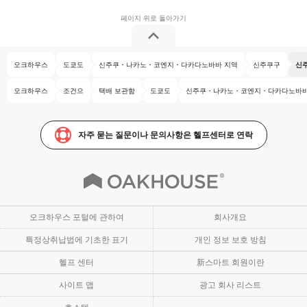
오크하우스
도쿄도
신주쿠・나카노・코엔지・다카다노바바 지역
신주쿠구
신
오크하우스
조건으
택배 보관함
도쿄도
신주쿠・나카노・코엔지・다카다노바바
자주 묻는 질문이나 문의사항은 헬프센터로 연락
오크하우스 포털에 관하여
회사개요
특정상취납법에 기초한 표기
개인 정보 보호 방침
헬프 센터
新스마트 회원이란
사이트 맵
광고 회사 리스트