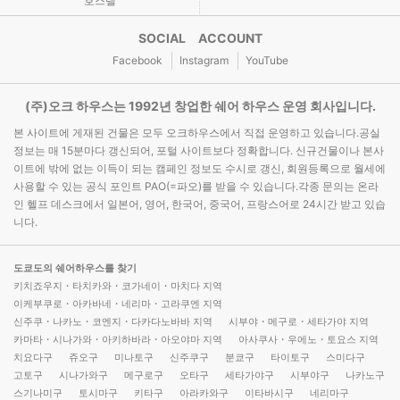
호스텔
SOCIAL ACCOUNT
Facebook
Instagram
YouTube
(주)오크 하우스는 1992년 창업한 쉐어 하우스 운영 회사입니다.
본 사이트에 게재된 건물은 모두 오크하우스에서 직접 운영하고 있습니다.공실
정보는 매 15분마다 갱신되어, 포털 사이트보다 정확합니다. 신규건물이나 본사
이트에 밖에 없는 이득이 되는 캠페인 정보도 수시로 갱신, 회원등록으로 월세에
사용할 수 있는 공식 포인트 PAO(=파오)를 받을 수 있습니다.각종 문의는 온라
인 헬프 데스크에서 일본어, 영어, 한국어, 중국어, 프랑스어로 24시간 받고 있습
니다.
도쿄도의 쉐어하우스를 찾기
키치죠우지・타치카와・코가네이・마치다 지역
이케부쿠로・아카바네・네리마・고라쿠엔 지역
신주쿠・나카노・코엔지・다카다노바바 지역
시부야・메구로・세타가야 지역
카마타・시나가와・아키하바라・아오야마 지역
아사쿠사・우에노・토요스 지역
치요다구
쥬오구
미나토구
신주쿠구
분쿄구
타이토구
스미다구
고토구
시나가와구
메구로구
오타구
세타가야구
시부야구
나카노구
스기나미구
토시마구
키타구
아라카와구
이타바시구
네리마구