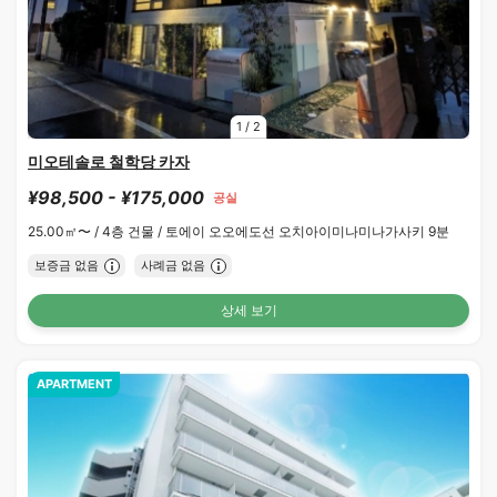
1
/
2
미오테솔로 철학당 카자
¥98,500 - ¥175,000
공실
25.00㎡〜 /
4층 건물 /
토에이 오오에도선 오치아이미나미나가사키 9분
보증금 없음
사례금 없음
상세 보기
APARTMENT