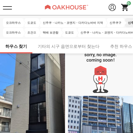
오크하우스
도쿄도
신주쿠・나카노・코엔지・다카다노바바 지역
신주쿠구
신
오크하우스
조건으
택배 보관함
도쿄도
신주쿠・나카노・코엔지・다카다노바바
하우스 찾기
기타의 시구 읍면으로부터 찾는다
추천 하우스