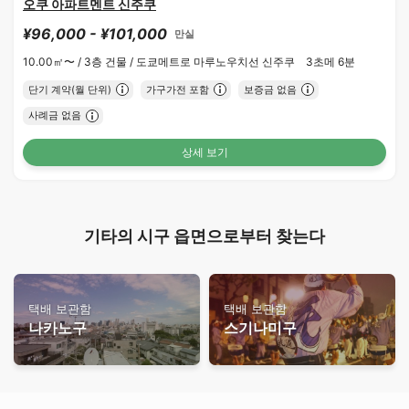
오쿠 아파트멘트 신주쿠
¥96,000 - ¥101,000
만실
10.00㎡〜 /
3층 건물 /
도쿄메트로 마루노우치선 신주쿠 3초메 6분
단기 계약(월 단위)
가구가전 포함
보증금 없음
사례금 없음
상세 보기
기타의 시구 읍면으로부터 찾는다
택배 보관함
택배 보관함
나카노구
스기나미구