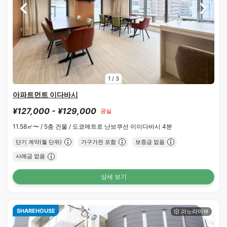
1
/
3
아파트먼트 이다바시
¥127,000 - ¥129,000
공실
11.58㎡〜 /
5층 건물 /
도쿄메트로 난보쿠선 이이다바시 4분
단기 계약(월 단위)
가구가전 포함
보증금 없음
사례금 없음
상세 보기
SHAREHOUSE