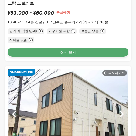
그랑 노보리토
¥53,000 - ¥60,000
공실예정
13.40㎡〜 /
4층 건물 /
ＪＲ난부선 슈쿠가와라(가나가와) 10분
단기 계약(월 단위)
가구가전 포함
보증금 없음
사례금 없음
상세 보기
SHAREHOUSE