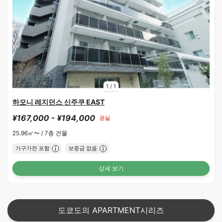
1
/
1
하모니 레지던스 신주쿠 EAST
¥167,000 - ¥194,000
공실
25.96㎡〜 /
7층 건물
가구가전 포함
보증금 없음
상세 보기
도쿄도의 APARTMENT시리즈