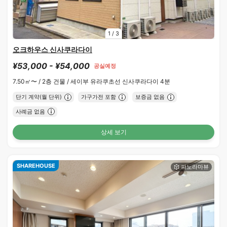
1
/
3
오크하우스 신사쿠라다이
¥53,000 - ¥54,000
공실예정
7.50㎡〜 /
2층 건물 /
세이부 유라쿠초선 신사쿠라다이 4분
단기 계약(월 단위)
가구가전 포함
보증금 없음
사례금 없음
상세 보기
SHAREHOUSE