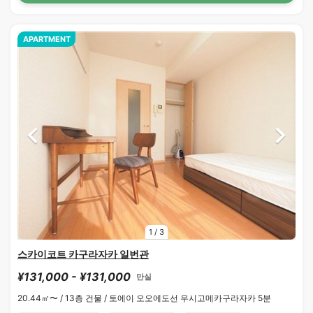
APARTMENT
1
/
3
스카이코트 카구라자카 일번관
¥131,000 - ¥131,000
만실
20.44㎡〜 /
13층 건물 /
토에이 오오에도선 우시고메카구라자카 5분