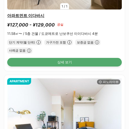
1
/
1
아파트먼트 이다바시
¥127,000 - ¥129,000
공실
11.58㎡〜 /
5층 건물 /
도쿄메트로 난보쿠선 이이다바시 4분
단기 계약(월 단위)
가구가전 포함
보증금 없음
사례금 없음
상세 보기
APARTMENT