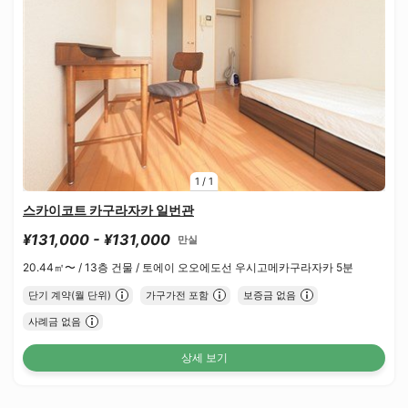
1
/
1
스카이코트 카구라자카 일번관
¥131,000 - ¥131,000
만실
20.44㎡〜 /
13층 건물 /
토에이 오오에도선 우시고메카구라자카 5분
단기 계약(월 단위)
가구가전 포함
보증금 없음
사례금 없음
상세 보기