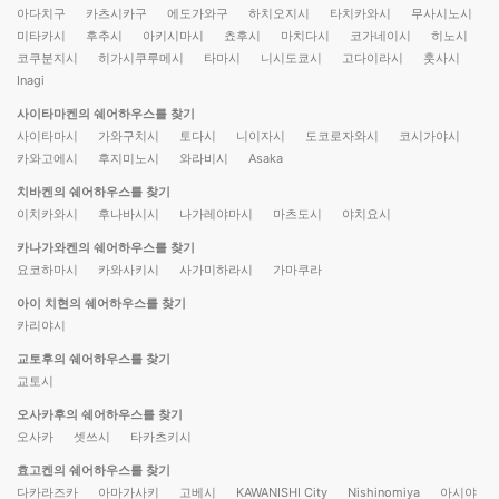
아다치구
카츠시카구
에도가와구
하치오지시
타치카와시
무사시노시
미타카시
후추시
아키시마시
쵸후시
마치다시
코가네이시
히노시
코쿠분지시
히가시쿠루메시
타마시
니시도쿄시
고다이라시
훗사시
Inagi
사이타마켄의 쉐어하우스를 찾기
사이타마시
가와구치시
토다시
니이자시
도코로자와시
코시가야시
카와고에시
후지미노시
와라비시
Asaka
치바켄의 쉐어하우스를 찾기
이치카와시
후나바시시
나가레야마시
마츠도시
야치요시
카나가와켄의 쉐어하우스를 찾기
요코하마시
카와사키시
사가미하라시
가마쿠라
아이 치현의 쉐어하우스를 찾기
카리야시
교토후의 쉐어하우스를 찾기
교토시
오사카후의 쉐어하우스를 찾기
오사카
셋쓰시
타카츠키시
효고켄의 쉐어하우스를 찾기
다카라즈카
아마가사키
고베시
KAWANISHI City
Nishinomiya
아시야