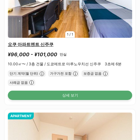
1
/
1
오쿠 아파트멘트 신주쿠
¥96,000 - ¥101,000
만실
10.00㎡〜 /
3층 건물 /
도쿄메트로 마루노우치선 신주쿠 3초메 6분
단기 계약(월 단위)
가구가전 포함
보증금 없음
사례금 없음
상세 보기
APARTMENT