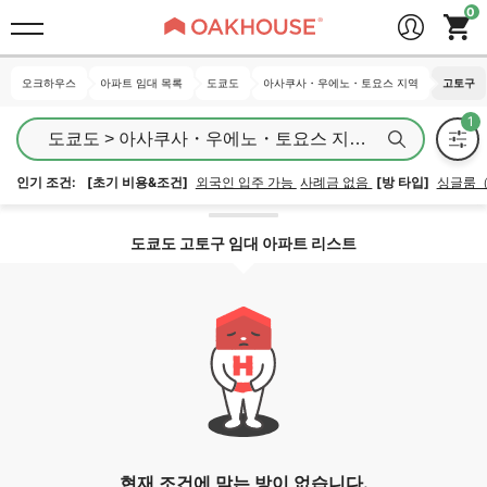
오크하우스
오크하우스
아파트 임대 목록
아파트 임대 목록
도쿄도
도쿄도
아사쿠사・우에노・토요스 지역
아사쿠사・우에노・토요스 지역
고토구
고토구
도쿄도 > 아사쿠사・우에노・토요스 지역 > 고토구
인기 조건:
[초기 비용&조건]
외국인 입주 가능
사례금 없음
[방 타입]
싱글룸
지역 잠금 해제
도쿄도 고토구 임대 아파트 리스트
현재 조건에 맞는 방이 없습니다.