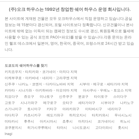
(주)오크 하우스는 1992년 창업한 쉐어 하우스 운영 회사입니다.
본 사이트에 게재된 건물은 모두 오크하우스에서 직접 운영하고 있습니다.공실
정보는 매 15분마다 갱신되어, 포털 사이트보다 정확합니다. 신규건물이나 본사
이트에 밖에 없는 이득이 되는 캠페인 정보도 수시로 갱신, 회원등록으로 월세에
사용할 수 있는 공식 포인트 PAO(=파오)를 받을 수 있습니다.각종 문의는 온라
인 헬프 데스크에서 일본어, 영어, 한국어, 중국어, 프랑스어로 24시간 받고 있습
니다.
도쿄도의 쉐어하우스를 찾기
키치죠우지・타치카와・코가네이・마치다 지역
이케부쿠로・아카바네・네리마・고라쿠엔 지역
신주쿠・나카노・코엔지・다카다노바바 지역
시부야・메구로・세타가야 지역
카마타・시나가와・아키하바라・아오야마 지역
아사쿠사・우에노・토요스 지역
치요다구
쥬오구
미나토구
신주쿠구
분쿄구
타이토구
스미다구
고토구
시나가와구
메구로구
오타구
세타가야구
시부야구
나카노구
스기나미구
토시마구
키타구
아라카와구
이타바시구
네리마구
아다치구
카츠시카구
에도가와구
하치오지시
타치카와시
무사시노시
미타카시
후추시
아키시마시
쵸후시
마치다시
코가네이시
히노시
코쿠분지시
히가시쿠루메시
타마시
니시도쿄시
고다이라시
훗사시
Inagi