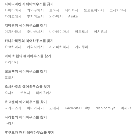
사이타마켄의 쉐어하우스를 찾기
사이타마시
가와구치시
토다시
니이자시
도코로자와시
코시가야시
카와고에시
후지미노시
와라비시
Asaka
치바켄의 쉐어하우스를 찾기
이치카와시
후나바시시
나가레야마시
마츠도시
야치요시
카나가와켄의 쉐어하우스를 찾기
요코하마시
카와사키시
사가미하라시
가마쿠라
아이 치현의 쉐어하우스를 찾기
카리야시
교토후의 쉐어하우스를 찾기
교토시
오사카후의 쉐어하우스를 찾기
오사카
셋쓰시
타카츠키시
효고켄의 쉐어하우스를 찾기
다카라즈카
아마가사키
고베시
KAWANISHI City
Nishinomiya
아시야
나라현의 쉐어하우스를 찾기
나라시
후쿠오카 현의 쉐어하우스를 찾기