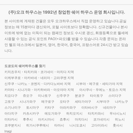
(주)오크 하우스는 1992년 창업한 쉐어 하우스 운영 회사입니다.
본 사이트에 게재된 건물은 모두 오크하우스에서 직접 운영하고 있습니다.공실
정보는 매 15분마다 갱신되어, 포털 사이트보다 정확합니다. 신규건물이나 본사
이트에 밖에 없는 이득이 되는 캠페인 정보도 수시로 갱신, 회원등록으로 월세에
사용할 수 있는 공식 포인트 PAO(=파오)를 받을 수 있습니다.각종 문의는 온라
인 헬프 데스크에서 일본어, 영어, 한국어, 중국어, 프랑스어로 24시간 받고 있습
니다.
도쿄도의 쉐어하우스를 찾기
키치죠우지・타치카와・코가네이・마치다 지역
이케부쿠로・아카바네・네리마・고라쿠엔 지역
신주쿠・나카노・코엔지・다카다노바바 지역
시부야・메구로・세타가야 지역
카마타・시나가와・아키하바라・아오야마 지역
아사쿠사・우에노・토요스 지역
치요다구
쥬오구
미나토구
신주쿠구
분쿄구
타이토구
스미다구
고토구
시나가와구
메구로구
오타구
세타가야구
시부야구
나카노구
스기나미구
토시마구
키타구
아라카와구
이타바시구
네리마구
아다치구
카츠시카구
에도가와구
하치오지시
타치카와시
무사시노시
미타카시
후추시
아키시마시
쵸후시
마치다시
코가네이시
히노시
코쿠분지시
히가시쿠루메시
타마시
니시도쿄시
고다이라시
훗사시
Inagi