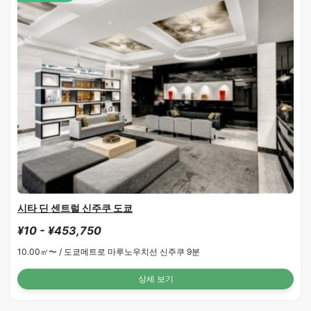
시타 딘 센트럴 신주쿠 도쿄
¥10 - ¥453,750
10.00㎡〜 /
도쿄메트로 마루노우치선 신주쿠 9분
상세 보기