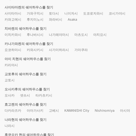
사이타마켄의 쉐어하우스를 찾기
사이타마시
가와구치시
토다시
니이자시
도코로자와시
코시가야시
카와고에시
후지미노시
와라비시
Asaka
치바켄의 쉐어하우스를 찾기
이치카와시
후나바시시
나가레야마시
마츠도시
야치요시
카나가와켄의 쉐어하우스를 찾기
요코하마시
카와사키시
사가미하라시
가마쿠라
아이 치현의 쉐어하우스를 찾기
카리야시
교토후의 쉐어하우스를 찾기
교토시
오사카후의 쉐어하우스를 찾기
오사카
셋쓰시
타카츠키시
효고켄의 쉐어하우스를 찾기
다카라즈카
아마가사키
고베시
KAWANISHI City
Nishinomiya
아시야
나라현의 쉐어하우스를 찾기
나라시
후쿠오카 현의 쉐어하우스를 찾기