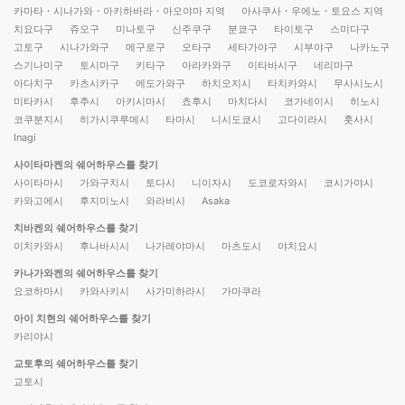
카마타・시나가와・아키하바라・아오야마 지역
아사쿠사・우에노・토요스 지역
치요다구
쥬오구
미나토구
신주쿠구
분쿄구
타이토구
스미다구
고토구
시나가와구
메구로구
오타구
세타가야구
시부야구
나카노구
스기나미구
토시마구
키타구
아라카와구
이타바시구
네리마구
아다치구
카츠시카구
에도가와구
하치오지시
타치카와시
무사시노시
미타카시
후추시
아키시마시
쵸후시
마치다시
코가네이시
히노시
코쿠분지시
히가시쿠루메시
타마시
니시도쿄시
고다이라시
훗사시
Inagi
사이타마켄의 쉐어하우스를 찾기
사이타마시
가와구치시
토다시
니이자시
도코로자와시
코시가야시
카와고에시
후지미노시
와라비시
Asaka
치바켄의 쉐어하우스를 찾기
이치카와시
후나바시시
나가레야마시
마츠도시
야치요시
카나가와켄의 쉐어하우스를 찾기
요코하마시
카와사키시
사가미하라시
가마쿠라
아이 치현의 쉐어하우스를 찾기
카리야시
교토후의 쉐어하우스를 찾기
교토시