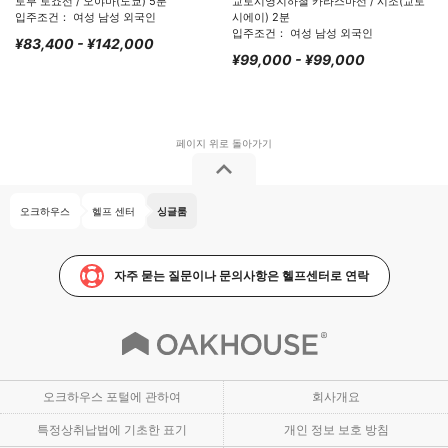
토부 토죠선 / 오야마(도쿄) 5분
교토시영지하철 카라스마선 / 시조(교토
입주조건： 여성 남성 외국인
시에이) 2분
입주조건： 여성 남성 외국인
¥83,400 - ¥142,000
¥99,000 - ¥99,000
오크하우스
헬프 센터
싱글룸
자주 묻는 질문이나 문의사항은 헬프센터로 연락
오크하우스 포털에 관하여
회사개요
특정상취납법에 기초한 표기
개인 정보 보호 방침