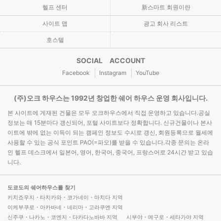
헬프 센터
新스마트 회원이란
사이트 맵
광고 회사 리스트
호스텔
SOCIAL ACCOUNT
Facebook
Instagram
YouTube
(주)오크 하우스는 1992년 창업한 쉐어 하우스 운영 회사입니다.
본 사이트에 게재된 건물은 모두 오크하우스에서 직접 운영하고 있습니다.공실
정보는 매 15분마다 갱신되어, 포털 사이트보다 정확합니다. 신규건물이나 본사
이트에 밖에 없는 이득이 되는 캠페인 정보도 수시로 갱신, 회원등록으로 월세에
사용할 수 있는 공식 포인트 PAO(=파오)를 받을 수 있습니다.각종 문의는 온라
인 헬프 데스크에서 일본어, 영어, 한국어, 중국어, 프랑스어로 24시간 받고 있습
니다.
도쿄도의 쉐어하우스를 찾기
키치죠우지・타치카와・코가네이・마치다 지역
이케부쿠로・아카바네・네리마・고라쿠엔 지역
신주쿠・나카노・코엔지・다카다노바바 지역
시부야・메구로・세타가야 지역