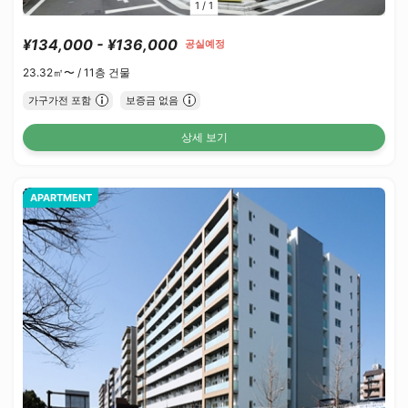
1
/
1
¥134,000 - ¥136,000
공실예정
23.32㎡〜 /
11층 건물
가구가전 포함
보증금 없음
상세 보기
APARTMENT