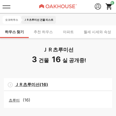
오크하우스
ＪＲ츠루미선 건물 리스트
하우스 찾기
추천 하우스
아파트
월세 시세와 속성
ＪＲ츠루미선
3
16
건물
실 공개중!
ＪＲ츠루미선(16)
(16)
츠루미