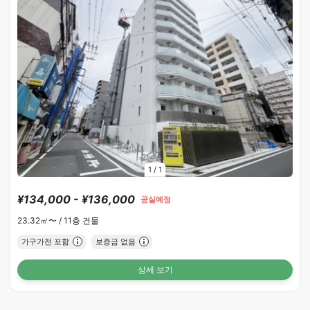
1
/
1
¥134,000 - ¥136,000
공실예정
23.32㎡〜 /
11층 건물
가구가전 포함
보증금 없음
상세 보기