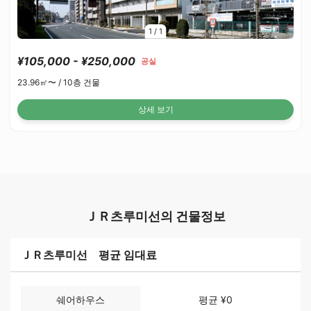
1
/
1
¥105,000 - ¥250,000
공실
23.96㎡〜 /
10층 건물
상세 보기
ＪＲ츠루미선의 건물정보
ＪＲ츠루미선 평균 임대료
쉐어하우스
평균 ¥0