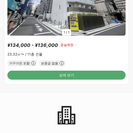
1
/
1
¥134,000 - ¥136,000
공실예정
23.32㎡〜 /
11층 건물
가구가전 포함
보증금 없음
상세 보기