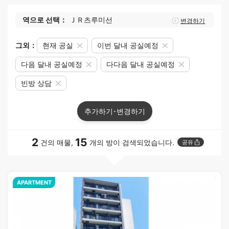
역으로 선택：
ＪＲ츠루미선
변경하기
그외：
현재 공실
이번 달내 공실예정
다음 달내 공실예정
다다음 달내 공실예정
빈방 상담
추가하기･변경하기
2
15
건의 매물,
개의 방이 검색되었습니다.
공유
APARTMENT