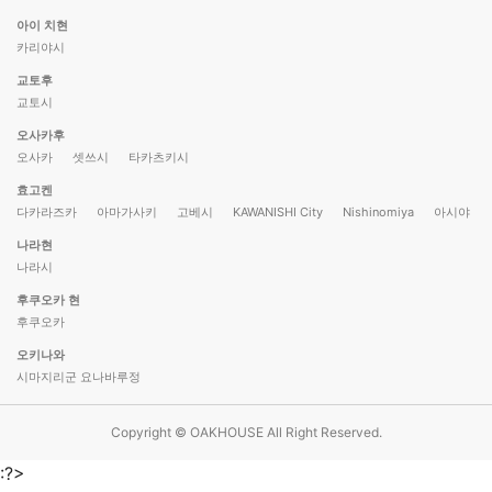
아이 치현
카리야시
교토후
교토시
오사카후
오사카
셋쓰시
타카츠키시
효고켄
다카라즈카
아마가사키
고베시
KAWANISHI City
Nishinomiya
아시야
나라현
나라시
후쿠오카 현
후쿠오카
오키나와
시마지리군 요나바루정
Copyright © OAKHOUSE All Right Reserved.
:?>