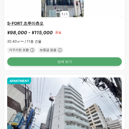
1
/
1
S-FORT 츠루미츄오
¥98,000 - ¥115,000
공실
20.40㎡〜 /
11층 건물
가구가전 포함
보증금 없음
상세 보기
APARTMENT