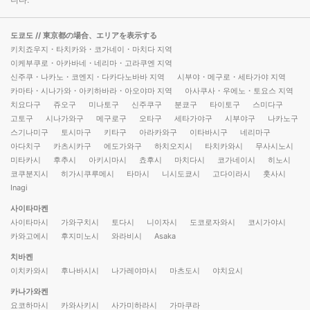
도쿄도
// 東京都の場合、エリアを表示する
키치죠우지・타치카와・코가네이・마치다 지역
이케부쿠로・아카바네・네리마・고라쿠엔 지역
신주쿠・나카노・코엔지・다카다노바바 지역
시부야・메구로・세타가야 지역
카마타・시나가와・아키하바라・아오야마 지역
아사쿠사・우에노・토요스 지역
치요다구
쥬오구
미나토구
신주쿠구
분쿄구
타이토구
스미다구
고토구
시나가와구
메구로구
오타구
세타가야구
시부야구
나카노구
스기나미구
토시마구
키타구
아라카와구
이타바시구
네리마구
아다치구
카츠시카구
에도가와구
하치오지시
타치카와시
무사시노시
미타카시
후추시
아키시마시
쵸후시
마치다시
코가네이시
히노시
코쿠분지시
히가시쿠루메시
타마시
니시도쿄시
고다이라시
훗사시
Inagi
사이타마켄
사이타마시
가와구치시
토다시
니이자시
도코로자와시
코시가야시
카와고에시
후지미노시
와라비시
Asaka
치바켄
이치카와시
후나바시시
나가레야마시
마츠도시
야치요시
카나가와켄
요코하마시
카와사키시
사가미하라시
가마쿠라