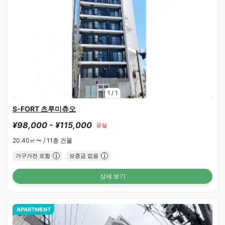
1
/
1
S-FORT 츠루미츄오
¥98,000 - ¥115,000
공실
20.40㎡〜 /
11층 건물
가구가전 포함
보증금 없음
상세 보기
APARTMENT