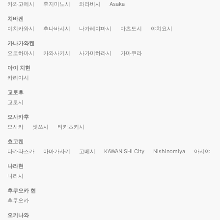
카와고에시
후지미노시
와라비시
Asaka
치바켄
이치카와시
후나바시시
나가레야마시
마츠도시
야치요시
카나가와켄
요코하마시
카와사키시
사가미하라시
가마쿠라
아이 치현
카리야시
교토후
교토시
오사카후
오사카
셋쓰시
타카츠키시
효고켄
다카라즈카
아마가사키
고베시
KAWANISHI City
Nishinomiya
아시야
나라현
나라시
후쿠오카 현
후쿠오카
오키나와