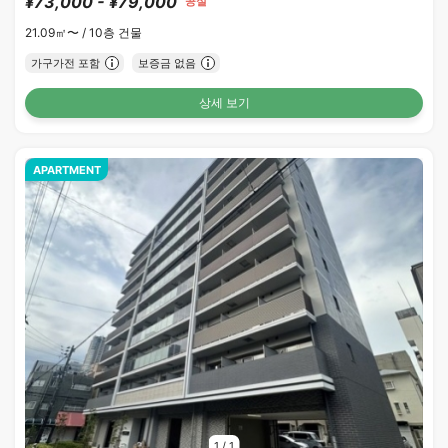
¥73,000 - ¥79,000
공실
21.09㎡〜 /
10층 건물
가구가전 포함
보증금 없음
상세 보기
APARTMENT
1
/
1