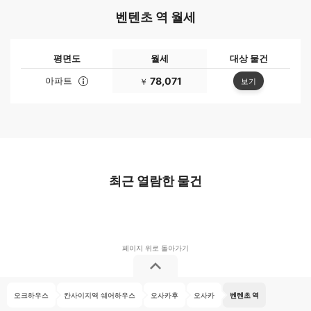
벤텐초 역 월세
평면도
월세
대상 물건
아파트
78,071
보기
￥
최근 열람한 물건
오크하우스
칸사이지역 쉐어하우스
오사카후
오사카
벤텐초 역