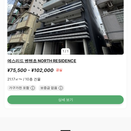
1
/
1
에스리드 벤텐초 NORTH RESIDENCE
¥75,500 - ¥102,000
공실
21.17㎡〜 /
10층 건물
가구가전 포함
보증금 없음
상세 보기