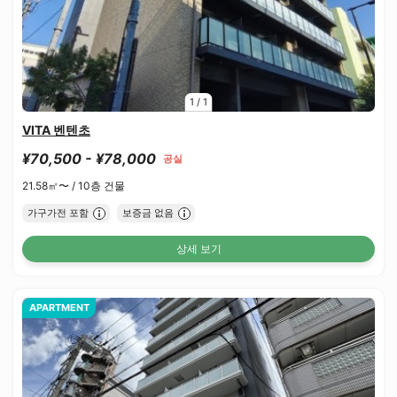
1
/
1
VITA 벤텐초
¥70,500 - ¥78,000
공실
21.58㎡〜 /
10층 건물
가구가전 포함
보증금 없음
상세 보기
APARTMENT