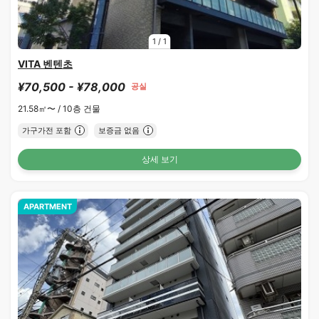
1
/
1
VITA 벤텐초
¥70,500 - ¥78,000
공실
21.58㎡〜 /
10층 건물
가구가전 포함
보증금 없음
상세 보기
APARTMENT