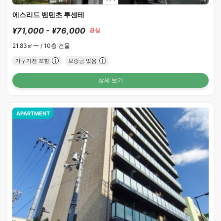
에스리드 벤텐초 루센테
¥71,000 - ¥76,000
공실
21.83㎡〜 /
10층 건물
가구가전 포함
보증금 없음
상세 보기
APARTMENT