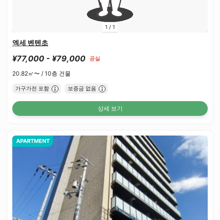
1
/
1
엑세 벤텐초
¥77,000 - ¥79,000
공실
20.82㎡〜 /
10층 건물
가구가전 포함
보증금 없음
상세 보기
APARTMENT