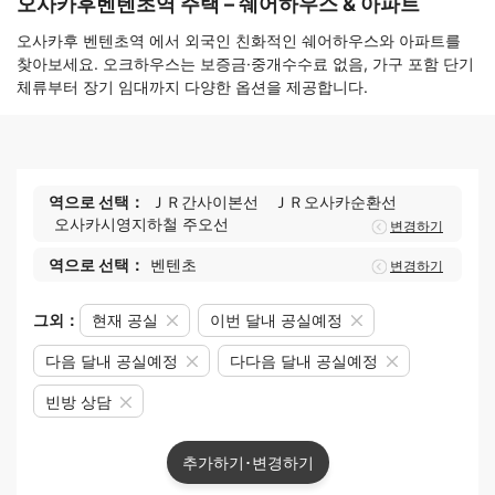
오사카후벤텐초역 주택 – 쉐어하우스 & 아파트
오사카후 벤텐초역 에서 외국인 친화적인 쉐어하우스와 아파트를
찾아보세요. 오크하우스는 보증금·중개수수료 없음, 가구 포함 단기
체류부터 장기 임대까지 다양한 옵션을 제공합니다.
역으로 선택：
ＪＲ간사이본선
ＪＲ오사카순환선
오사카시영지하철 주오선
변경하기
역으로 선택：
벤텐초
변경하기
그외：
현재 공실
이번 달내 공실예정
다음 달내 공실예정
다다음 달내 공실예정
빈방 상담
추가하기･변경하기