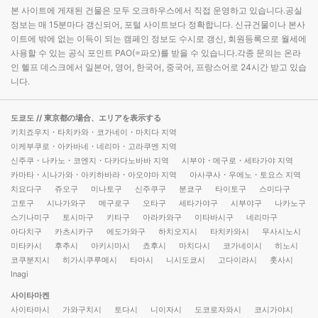
본 사이트에 게재된 건물은 모두 오크하우스에서 직접 운영하고 있습니다.공실
정보는 매 15분마다 갱신되어, 포털 사이트보다 정확합니다. 신규건물이나 본사
이트에 밖에 없는 이득이 되는 캠페인 정보도 수시로 갱신, 회원등록으로 월세에
사용할 수 있는 공식 포인트 PAO(=파오)를 받을 수 있습니다.각종 문의는 온라
인 헬프 데스크에서 일본어, 영어, 한국어, 중국어, 프랑스어로 24시간 받고 있습
니다.
도쿄도
// 東京都の場合、エリアを表示する
키치죠우지・타치카와・코가네이・마치다 지역
이케부쿠로・아카바네・네리마・고라쿠엔 지역
신주쿠・나카노・코엔지・다카다노바바 지역
시부야・메구로・세타가야 지역
카마타・시나가와・아키하바라・아오야마 지역
아사쿠사・우에노・토요스 지역
치요다구
쥬오구
미나토구
신주쿠구
분쿄구
타이토구
스미다구
고토구
시나가와구
메구로구
오타구
세타가야구
시부야구
나카노구
스기나미구
토시마구
키타구
아라카와구
이타바시구
네리마구
아다치구
카츠시카구
에도가와구
하치오지시
타치카와시
무사시노시
미타카시
후추시
아키시마시
쵸후시
마치다시
코가네이시
히노시
코쿠분지시
히가시쿠루메시
타마시
니시도쿄시
고다이라시
훗사시
Inagi
사이타마켄
사이타마시
가와구치시
토다시
니이자시
도코로자와시
코시가야시