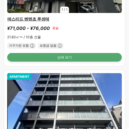
1
/
1
에스리드 벤텐초 루센테
¥71,000 - ¥76,000
공실
21.83㎡〜 /
10층 건물
가구가전 포함
보증금 없음
상세 보기
APARTMENT