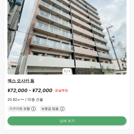
1
/
1
엑스 오사카 돔
¥72,000 - ¥72,000
공실예정
20.82㎡〜 /
10층 건물
가구가전 포함
보증금 없음
상세 보기