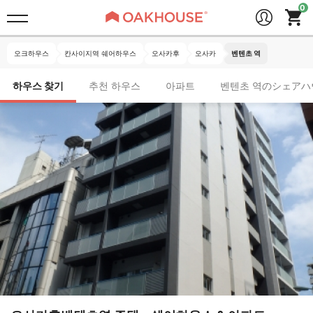
오크하우스
칸사이지역 쉐어하우스
오사카후
오사카
벤텐초 역
하우스 찾기
추천 하우스
아파트
벤텐초 역のシェアハ