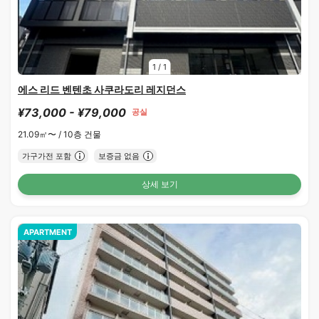
1
/
1
에스 리드 벤텐초 사쿠라도리 레지던스
¥73,000 - ¥79,000
공실
21.09㎡〜 /
10층 건물
가구가전 포함
보증금 없음
상세 보기
APARTMENT