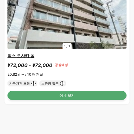
1
/
1
엑스 오사카 돔
¥72,000 - ¥72,000
공실예정
20.82㎡〜 /
10층 건물
가구가전 포함
보증금 없음
상세 보기