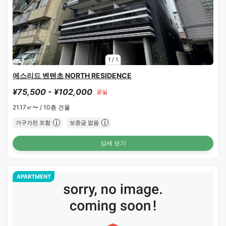
1
/
1
에스리드 벤텐초 NORTH RESIDENCE
¥75,500 - ¥102,000
공실
21.17㎡〜 /
10층 건물
가구가전 포함
보증금 없음
상세 보기
APARTMENT