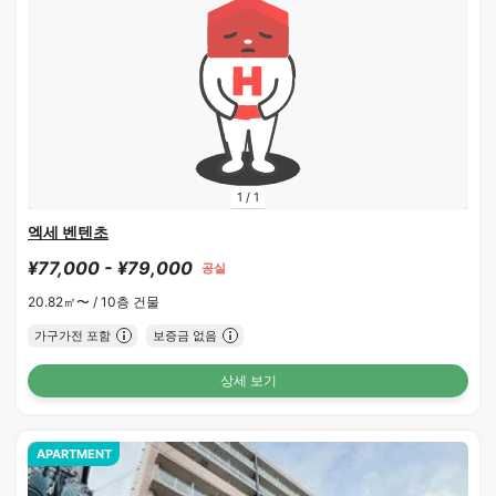
1
/
1
엑세 벤텐초
¥77,000 - ¥79,000
공실
20.82㎡〜 /
10층 건물
가구가전 포함
보증금 없음
상세 보기
APARTMENT