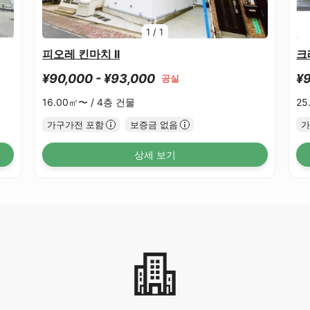
1
/
1
피오레 킨마치 II
크
¥90,000 - ¥93,000
¥9
공실
16.00㎡〜 /
4층 건물
25
가구가전 포함
보증금 없음
가
상세 보기