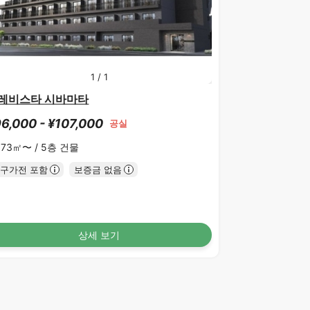
1
/
1
레비스타 시바마타
6,000 - ¥107,000
공실
.73㎡〜 /
5층 건물
구가전 포함
보증금 없음
상세 보기