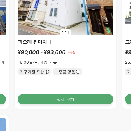
1
/
1
피오레 킨마치 II
크
¥90,000 - ¥93,000
¥9
공실
마바
16.00㎡〜 /
4층 건물
25
가구가전 포함
보증금 없음
가
상세 보기