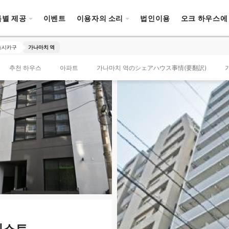
특별 제공
이벤트
이용자의 소리
법인이용
오크 하우스에
츠시카구
가나마치 역
추천 하우스
아파트
가나마치 역のシェアハウス事情(要翻訳)
리스트