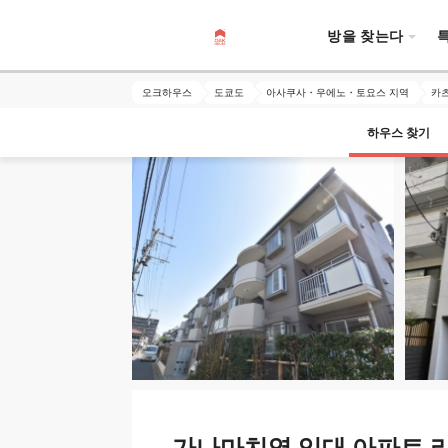
방을 찾는다
오크하우스
도쿄도
아사쿠사・우에노・토요스 지역
카
하우스 찾기
가나마치역 임대 아파트 