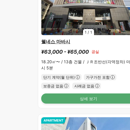
1
/
1
웰네스 마바시
¥63,000 - ¥65,000
공실
18.20㎡〜 /
13층 건물 /
ＪＲ조반선(각역정차) 
시 5분
단기 계약(월 단위)
가구가전 포함
보증금 없음
사례금 없음
상세 보기
APARTMENT