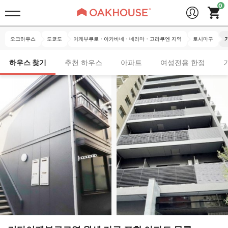
오크하우스
도쿄도
이케부쿠로・아카바네・네리마・고라쿠엔 지역
토시마구
하우스 찾기
추천 하우스
아파트
여성전용 한정