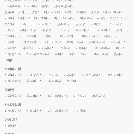
이케부쿠로・아카바네・네리마・고라쿠엔 지역
신주쿠・나카노・코엔지・다카다노바바 지역
시부야・메구로・세타가야 지역
카마타・시나가와・아키하바라・아오야마 지역
아사쿠사・우에노・토요스 지역
치요다구
쥬오구
미나토구
신주쿠구
분쿄구
타이토구
스미다구
고토구
시나가와구
메구로구
오타구
세타가야구
시부야구
나카노구
스기나미구
토시마구
키타구
아라카와구
이타바시구
네리마구
아다치구
카츠시카구
에도가와구
하치오지시
타치카와시
무사시노시
미타카시
후추시
아키시마시
쵸후시
마치다시
코가네이시
히노시
코쿠분지시
히가시쿠루메시
타마시
니시도쿄시
고다이라시
훗사시
Inagi
사이타마켄
사이타마시
가와구치시
토다시
니이자시
도코로자와시
코시가야시
카와고에시
후지미노시
와라비시
Asaka
치바켄
이치카와시
후나바시시
나가레야마시
마츠도시
야치요시
카나가와켄
요코하마시
카와사키시
사가미하라시
가마쿠라
아이 치현
카리야시