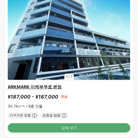
1
/
1
ARKMARK 이케부쿠로 본점
¥187,000 - ¥187,000
공실
30.74㎡〜 /
8층 건물
가구가전 포함
보증금 없음
상세 보기