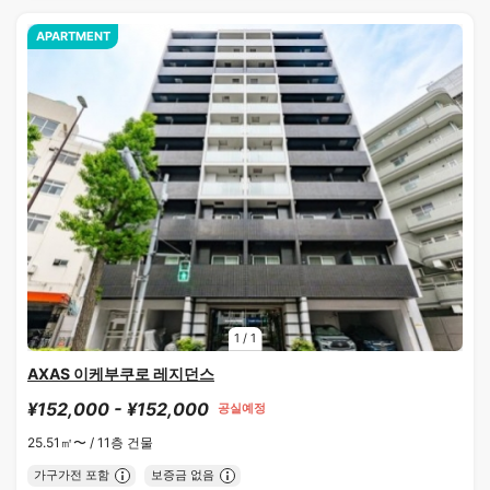
APARTMENT
1
/
1
AXAS 이케부쿠로 레지던스
¥152,000 - ¥152,000
공실예정
25.51㎡〜 /
11층 건물
가구가전 포함
보증금 없음