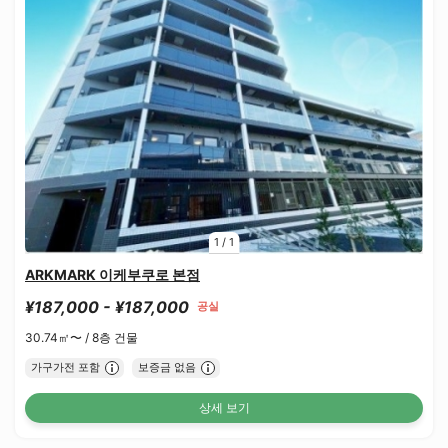
1
/
1
ARKMARK 이케부쿠로 본점
¥187,000 - ¥187,000
공실
30.74㎡〜 /
8층 건물
가구가전 포함
보증금 없음
상세 보기