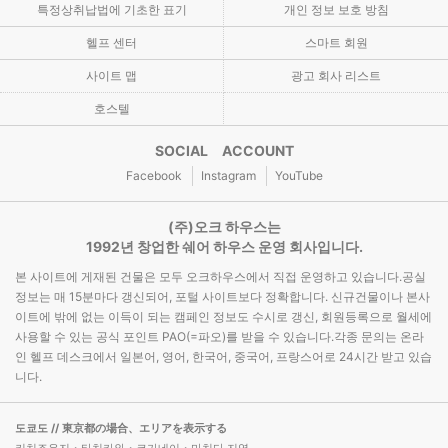
특정상취납법에 기초한 표기
개인 정보 보호 방침
헬프 센터
스마트 회원
사이트 맵
광고 회사 리스트
호스텔
SOCIAL ACCOUNT
Facebook
Instagram
YouTube
(주)오크 하우스는
1992년 창업한 쉐어 하우스 운영 회사입니다.
본 사이트에 게재된 건물은 모두 오크하우스에서 직접 운영하고 있습니다.공실
정보는 매 15분마다 갱신되어, 포털 사이트보다 정확합니다. 신규건물이나 본사
이트에 밖에 없는 이득이 되는 캠페인 정보도 수시로 갱신, 회원등록으로 월세에
사용할 수 있는 공식 포인트 PAO(=파오)를 받을 수 있습니다.각종 문의는 온라
인 헬프 데스크에서 일본어, 영어, 한국어, 중국어, 프랑스어로 24시간 받고 있습
니다.
도쿄도
// 東京都の場合、エリアを表示する
키치죠우지・타치카와・코가네이・마치다 지역