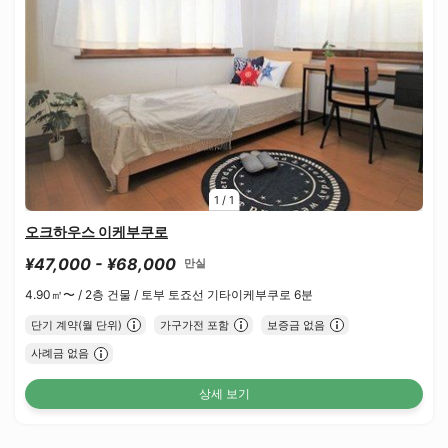
1
/
1
오크하우스 이케부쿠로
¥47,000 - ¥68,000
만실
4.90㎡〜 /
2층 건물 /
토부 토죠선 기타이케부쿠로 6분
단기 계약(월 단위)
가구가전 포함
보증금 없음
사례금 없음
상세 보기