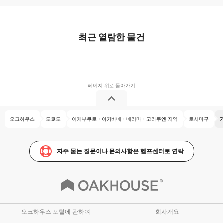
최근 열람한 물건
오크하우스
도쿄도
이케부쿠로・아카바네・네리마・고라쿠엔 지역
토시마구
자주 묻는 질문이나 문의사항은 헬프센터로 연락
오크하우스 포털에 관하여
회사개요