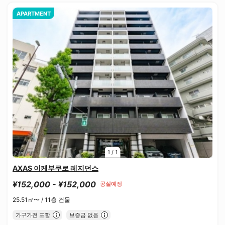
APARTMENT
1
/
1
AXAS 이케부쿠로 레지던스
¥152,000 - ¥152,000
공실예정
25.51㎡〜 /
11층 건물
가구가전 포함
보증금 없음