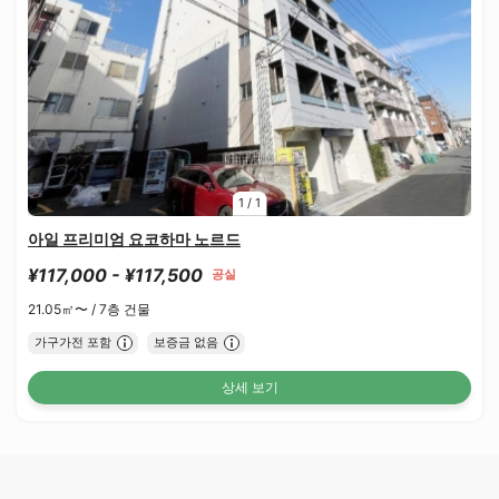
1
/
1
아일 프리미엄 요코하마 노르드
¥117,000 - ¥117,500
공실
21.05㎡〜 /
7층 건물
가구가전 포함
보증금 없음
상세 보기