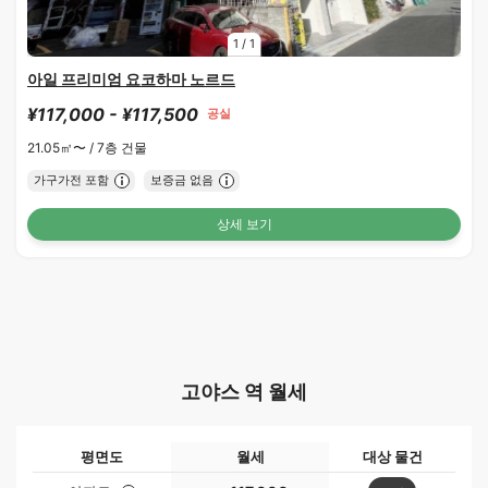
1
/
1
아일 프리미엄 요코하마 노르드
¥117,000 - ¥117,500
공실
21.05㎡〜 /
7층 건물
가구가전 포함
보증금 없음
상세 보기
고야스 역 월세
평면도
월세
대상 물건