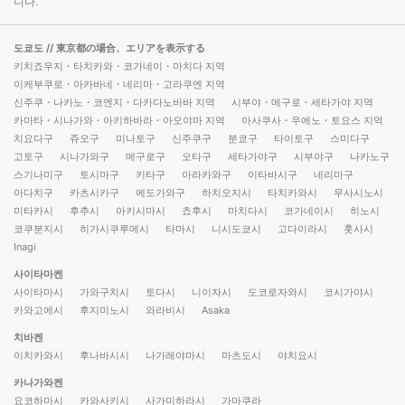
니다.
도쿄도
// 東京都の場合、エリアを表示する
키치죠우지・타치카와・코가네이・마치다 지역
이케부쿠로・아카바네・네리마・고라쿠엔 지역
신주쿠・나카노・코엔지・다카다노바바 지역
시부야・메구로・세타가야 지역
카마타・시나가와・아키하바라・아오야마 지역
아사쿠사・우에노・토요스 지역
치요다구
쥬오구
미나토구
신주쿠구
분쿄구
타이토구
스미다구
고토구
시나가와구
메구로구
오타구
세타가야구
시부야구
나카노구
스기나미구
토시마구
키타구
아라카와구
이타바시구
네리마구
아다치구
카츠시카구
에도가와구
하치오지시
타치카와시
무사시노시
미타카시
후추시
아키시마시
쵸후시
마치다시
코가네이시
히노시
코쿠분지시
히가시쿠루메시
타마시
니시도쿄시
고다이라시
훗사시
Inagi
사이타마켄
사이타마시
가와구치시
토다시
니이자시
도코로자와시
코시가야시
카와고에시
후지미노시
와라비시
Asaka
치바켄
이치카와시
후나바시시
나가레야마시
마츠도시
야치요시
카나가와켄
요코하마시
카와사키시
사가미하라시
가마쿠라