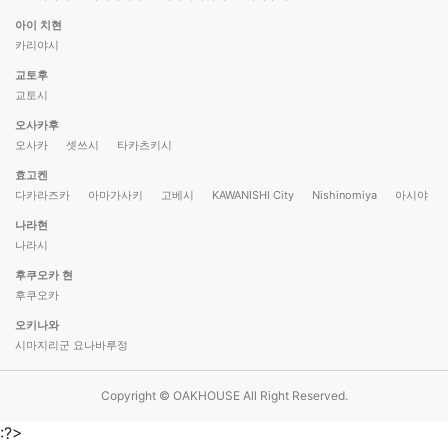
아이 치현
카리야시
교토후
교토시
오사카후
오사카
셋쓰시
타카츠키시
효고켄
다카라즈카
아마가사키
고베시
KAWANISHI City
Nishinomiya
아시야
나라현
나라시
후쿠오카 현
후쿠오카
오키나와
시마지리군 요나바루정
Copyright © OAKHOUSE All Right Reserved.
:?>