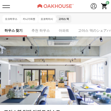
오크하우스
카나가와켄
요코하마시
고야스 역
하우스 찾기
추천 하우스
아파트
고야스 역のシェアハ