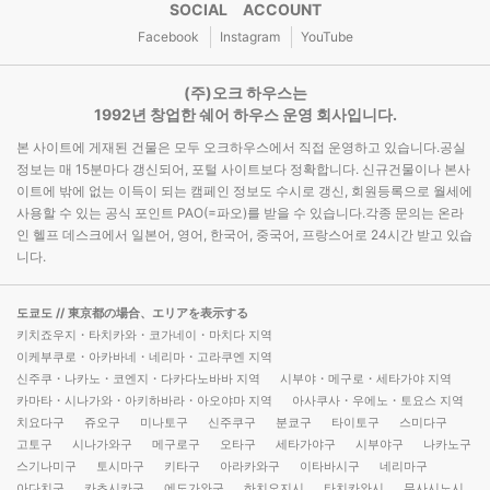
SOCIAL ACCOUNT
Facebook
Instagram
YouTube
(주)오크 하우스는
1992년 창업한 쉐어 하우스 운영 회사입니다.
본 사이트에 게재된 건물은 모두 오크하우스에서 직접 운영하고 있습니다.공실
정보는 매 15분마다 갱신되어, 포털 사이트보다 정확합니다. 신규건물이나 본사
이트에 밖에 없는 이득이 되는 캠페인 정보도 수시로 갱신, 회원등록으로 월세에
사용할 수 있는 공식 포인트 PAO(=파오)를 받을 수 있습니다.각종 문의는 온라
인 헬프 데스크에서 일본어, 영어, 한국어, 중국어, 프랑스어로 24시간 받고 있습
니다.
도쿄도
// 東京都の場合、エリアを表示する
키치죠우지・타치카와・코가네이・마치다 지역
이케부쿠로・아카바네・네리마・고라쿠엔 지역
신주쿠・나카노・코엔지・다카다노바바 지역
시부야・메구로・세타가야 지역
카마타・시나가와・아키하바라・아오야마 지역
아사쿠사・우에노・토요스 지역
치요다구
쥬오구
미나토구
신주쿠구
분쿄구
타이토구
스미다구
고토구
시나가와구
메구로구
오타구
세타가야구
시부야구
나카노구
스기나미구
토시마구
키타구
아라카와구
이타바시구
네리마구
아다치구
카츠시카구
에도가와구
하치오지시
타치카와시
무사시노시