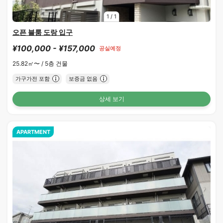
1
/
1
오픈 블룸 도랑 입구
¥100,000 - ¥157,000
공실예정
25.82㎡〜 /
5층 건물
가구가전 포함
보증금 없음
상세 보기
APARTMENT