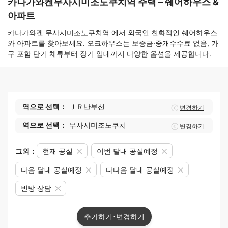
카나가와켄무사시미조노쿠치역 주택 – 쉐어하우스 &
아파트
카나가와켄 무사시미조노쿠치역 에서 외국인 친화적인 쉐어하우스
와 아파트를 찾아보세요. 오크하우스는 보증금·중개수수료 없음, 가
구 포함 단기 체류부터 장기 임대까지 다양한 옵션을 제공합니다.
역으로 선택：
ＪＲ난부선
변경하기
역으로 선택：
무사시미조노쿠치
변경하기
그외：
현재 공실
이번 달내 공실예정
다음 달내 공실예정
다다음 달내 공실예정
빈방 상담
추가하기･변경하기