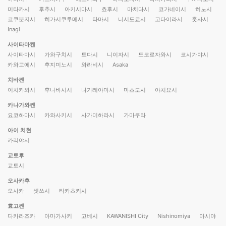
미타카시
후추시
아키시마시
쵸후시
마치다시
코가네이시
히노시
코쿠분지시
히가시쿠루메시
타마시
니시도쿄시
고다이라시
훗사시
Inagi
사이타마켄
사이타마시
가와구치시
토다시
니이자시
도코로자와시
코시가야시
카와고에시
후지미노시
와라비시
Asaka
치바켄
이치카와시
후나바시시
나가레야마시
마츠도시
야치요시
카나가와켄
요코하마시
카와사키시
사가미하라시
가마쿠라
아이 치현
카리야시
교토후
교토시
오사카후
오사카
셋쓰시
타카츠키시
효고켄
다카라즈카
아마가사키
고베시
KAWANISHI City
Nishinomiya
아시야