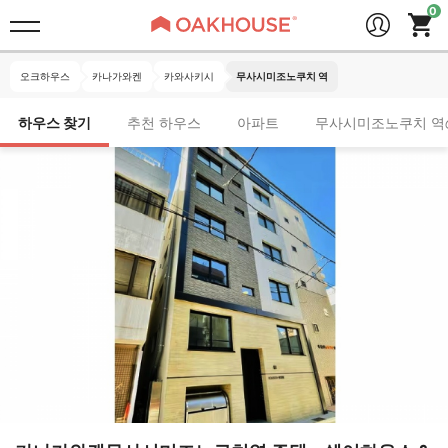
오크하우스
카나가와켄
카와사키시
무사시미조노쿠치 역
하우스 찾기
추천 하우스
아파트
무사시미조노쿠치 역