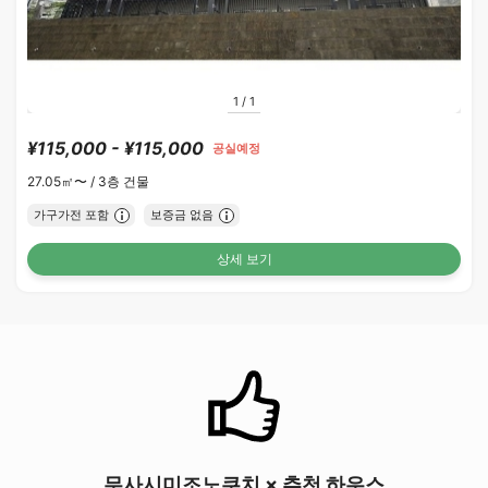
1
/
1
¥115,000 - ¥115,000
공실예정
27.05㎡〜 /
3층 건물
가구가전 포함
보증금 없음
상세 보기
무사시미조노쿠치 × 추천 하우스