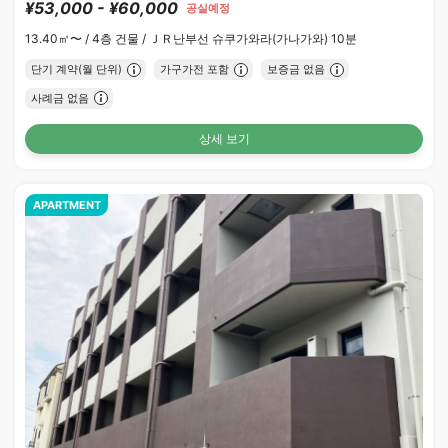
¥53,000 - ¥60,000
공실예정
13.40㎡〜 /
4층 건물 /
ＪＲ난부선 슈쿠가와라(가나가와) 10분
단기 계약(월 단위)
가구가전 포함
보증금 없음
사례금 없음
상세 보기
APARTMENT