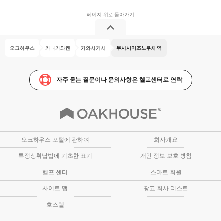
오크하우스
카나가와켄
카와사키시
무사시미조노쿠치 역
자주 묻는 질문이나 문의사항은 헬프센터로 연락
오크하우스 포털에 관하여
회사개요
특정상취납법에 기초한 표기
개인 정보 보호 방침
헬프 센터
스마트 회원
사이트 맵
광고 회사 리스트
호스텔