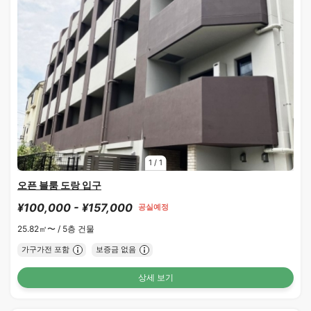
1
/
1
오픈 블룸 도랑 입구
¥100,000 - ¥157,000
공실예정
25.82㎡〜 /
5층 건물
가구가전 포함
보증금 없음
상세 보기