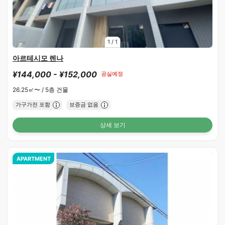
1
/
1
아르테시모 렌나
¥144,000 - ¥152,000
공실예정
26.25㎡〜 /
5층 건물
가구가전 포함
보증금 없음
상세 보기
APARTMENT