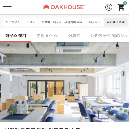
오크하우스
도쿄도
시부야・메구로・세타가야 지역
메구로구
나카메구로 역
하우스 찾기
추천 하우스
아파트
나카메구로 역のシェ