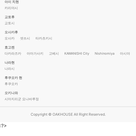
아이 치현
카리야시
교토후
교토시
오사카후
오사카
셋쓰시
타카츠키시
효고켄
다카라즈카
아마가사키
고베시
KAWANISHI City
Nishinomiya
아시야
나라현
나라시
후쿠오카 현
후쿠오카
오키나와
시마지리군 요나바루정
Copyright © OAKHOUSE All Right Reserved.
:?>