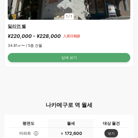
1
/
1
밀리언 벨
¥220,000 - ¥228,000
入居日相談
34.81㎡〜 /
5층 건물
상세 보기
나카메구로 역 월세
평면도
월세
대상 물건
아파트
172,600
보기
￥