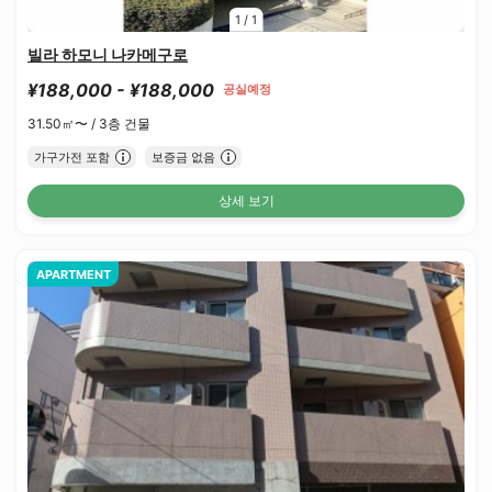
1
/
1
빌라 하모니 나카메구로
¥188,000 - ¥188,000
공실예정
31.50㎡〜 /
3층 건물
가구가전 포함
보증금 없음
상세 보기
APARTMENT