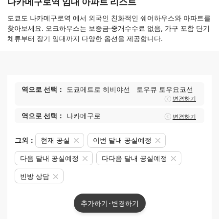
나카메구로역 임대 아파트 리스트
도쿄도 나카메구로역 에서 외국인 친화적인 쉐어하우스와 아파트를
찾아보세요. 오크하우스는 보증금·중개수수료 없음, 가구 포함 단기
체류부터 장기 임대까지 다양한 옵션을 제공합니다.
역으로 선택：
도쿄메트로 히비야선
토우큐 토우요코선
변경하기
역으로 선택：
나카메구로
변경하기
그외：
현재 공실
이번 달내 공실예정
다음 달내 공실예정
다다음 달내 공실예정
빈방 상담
추가하기･변경하기