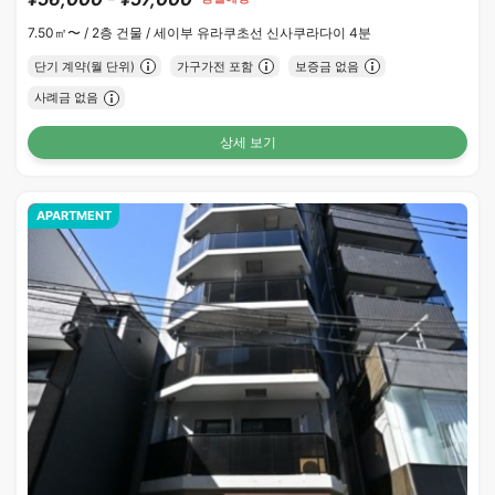
7.50㎡〜 /
2층 건물 /
세이부 유라쿠초선 신사쿠라다이 4분
단기 계약(월 단위)
가구가전 포함
보증금 없음
사례금 없음
상세 보기
APARTMENT