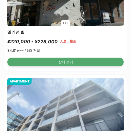
1
/
1
밀리언 벨
¥220,000 - ¥228,000
入居日相談
34.81㎡〜 /
5층 건물
상세 보기
APARTMENT