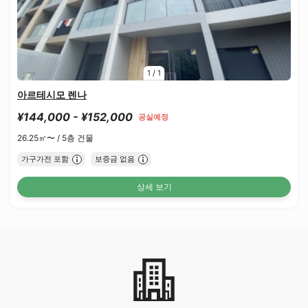
1
/
1
아르테시모 렌나
¥144,000 - ¥152,000
공실예정
26.25㎡〜 /
5층 건물
가구가전 포함
보증금 없음
상세 보기