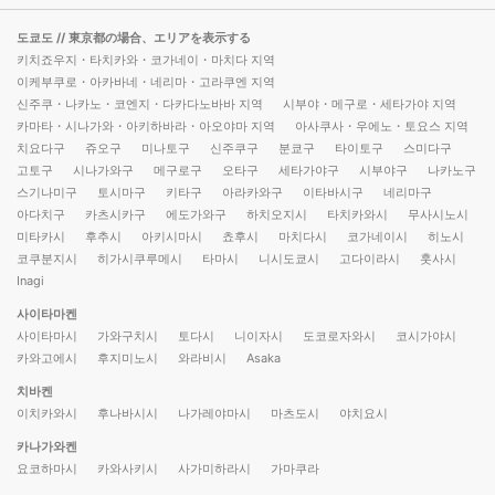
도쿄도
// 東京都の場合、エリアを表示する
키치죠우지・타치카와・코가네이・마치다 지역
이케부쿠로・아카바네・네리마・고라쿠엔 지역
신주쿠・나카노・코엔지・다카다노바바 지역
시부야・메구로・세타가야 지역
카마타・시나가와・아키하바라・아오야마 지역
아사쿠사・우에노・토요스 지역
치요다구
쥬오구
미나토구
신주쿠구
분쿄구
타이토구
스미다구
고토구
시나가와구
메구로구
오타구
세타가야구
시부야구
나카노구
스기나미구
토시마구
키타구
아라카와구
이타바시구
네리마구
아다치구
카츠시카구
에도가와구
하치오지시
타치카와시
무사시노시
미타카시
후추시
아키시마시
쵸후시
마치다시
코가네이시
히노시
코쿠분지시
히가시쿠루메시
타마시
니시도쿄시
고다이라시
훗사시
Inagi
사이타마켄
사이타마시
가와구치시
토다시
니이자시
도코로자와시
코시가야시
카와고에시
후지미노시
와라비시
Asaka
치바켄
이치카와시
후나바시시
나가레야마시
마츠도시
야치요시
카나가와켄
요코하마시
카와사키시
사가미하라시
가마쿠라