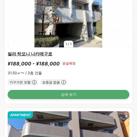
1
/
1
빌라 하모니 나카메구로
¥188,000 - ¥188,000
공실예정
31.50㎡〜 /
3층 건물
가구가전 포함
보증금 없음
상세 보기
APARTMENT