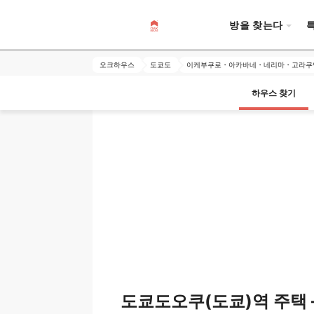
방을 찾는다
오크하우스
도쿄도
이케부쿠로・아카바네・네리마・고라쿠
하우스 찾기
도쿄도오쿠(도쿄)역 주택 