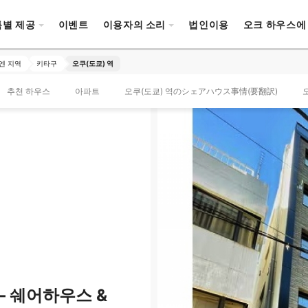
특별 제공
이벤트
이용자의 소리
법인이용
오크 하우스에
엔 지역
키타구
오쿠(도쿄) 역
추천 하우스
아파트
오쿠(도쿄) 역のシェアハウス事情(要翻訳)
– 쉐어하우스 &