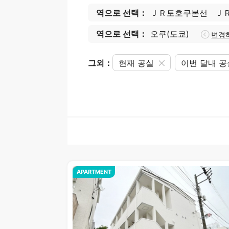
역으로 선택：
ＪＲ토호쿠본선
Ｊ
역으로 선택：
오쿠(도쿄)
변경
그외：
현재 공실
이번 달내 
APARTMENT