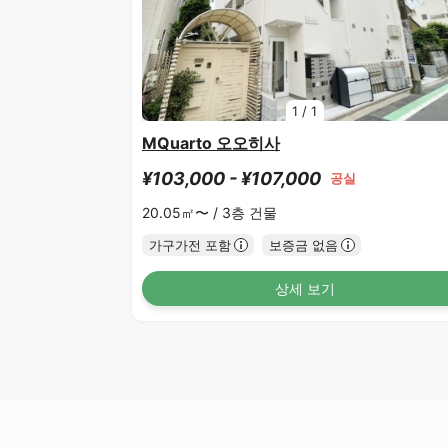
1
/
1
MQuarto 오오히사
¥103,000 - ¥107,000
공실
20.05㎡〜 /
3층 건물
가구가전 포함
보증금 없음
상세 보기